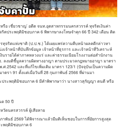
หรือ เชี่ยวชาญ’ อดีต จนท.อุตสาหกรรมนครสวรรค์ ทุจริตเงินค่า
ริตประพฤติมิชอบภาค 6 พิพากษาลงโทษจำคุก 66 ปี 342 เดือน ติด
จริตแห่งชาติ (ป.ป.ช.) ได้เผยแพร่ความคืบหน้าผลคดีกล่าวหา
จ้าหน้าที่บันทึกข้อมูล เจ้าหน้าที่ธุรการ และเจ้าหน้าที่วิเคราะห์
งินรายได้ค่าภาคหลวงแร่ และค่าธรรมเนียมโรงงานต่อสำนักงาน
ป.ช. ลงมติชี้มูลความผิดทางอาญา ตามประมวลกฎหมายอาญา มาตรา
.2542 และที่แก้ไขเพิ่มเติม มาตรา 123/1 (ปัจจุบันเป็นความผิด
า 91 ตั้งแต่เมื่อวันที่ 28 กุมภาพันธ์ 2566 ที่ผ่านมา
และประพฤติมิชอบภาค 6 มีคำพิพากษาว่า นางสาวสุกัญญา ตนดี หรือ
ด 50 ปี
หวัดนครสวรรค์ ผู้เสียหาย
ุมภาพันธ์ 2569 ได้พิจารณาแล้วมีมติเห็นชอบในการที่อัยการสูงสุด
ระพฤติมิชอบภาค 6