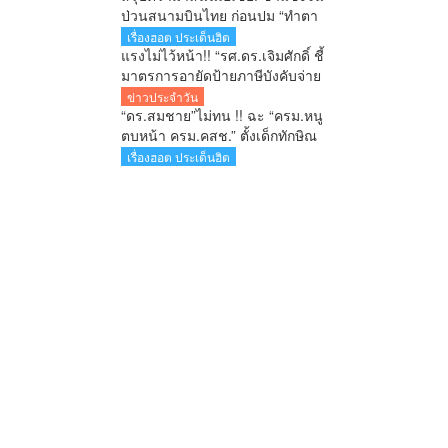
ป่วนสนามบินไทย ก่อนปม “ทำตา
ชี้” จุดกระแสเดือดข้ามประเทศ
เรื่องฮอต ประเด็นฮิต
แรงไม่ไว้หน้า!! “รศ.ดร.เจิมศักดิ์ ชี้
มาตรการอายัดป้ายภาษีบังคับจ่าย
ใบสั่ง รัฐกำลังลงโทษประชาชน
ข่าวประจำวัน
ก่อนศาลตัดสิน
“ดร.สมชาย”ไม่ทน !! ฉะ “ครม.หนู
ตบหน้า ครม.คสช.” ตั้งเด็กทักษิณ
สวนทางปฏิรูปประเทศ-ยุทธศาสตร์
เรื่องฮอต ประเด็นฮิต
ชาติ