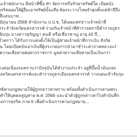
าพนักงาน มีหน้าที่ซื้อ ทำ จัดการหรือรักษาทรัพย์ใด เบียดบัง
ริตยอมให้ผู้อื่นเอาทรัพย์นั้นเสีย ต้องระวางโทษจำคุกตั้งแต่ห้าปีถึง
ึงสี่แสนบาท…
3 มิถุนายน 2568 สำนักงาน ป.ป.ช. ได้เผยแพร่ข่าวเจ้าหน้าที่
ประจำจังหวัดนครสวรรค์ ร่วมกับเจ้าหน้าที่ตำรวจสถานีตำรวจภูธร
บกุม นางสาวสุกัญญา ตนดี หรือเชี่ยวชาญ อายุ 43 ปี…
วคราว ได้รับการแต่งตั้งให้เป็นผู้ช่วยเจ้าหน้าที่การเงิน สังกัด
ิน โดยเบียดบังเอาเงินที่ผู้ประกอบการนำมาชำระค่าภาคหลวงแร่
ความเสียหายต่อทางราชการ มูลค่าความเสียหายเป็นเงินกว่า
่อเนื่องจนทราบว่าปัจจุบันได้ทำงานประจำ อยู่ที่ปั๊มน้ำมันแห่ง
จังหวัดนครสวรรค์และตำรวจภูธรเมืองนครสวรรค์ วางแผนเข้าจับกุม
ิทธิตามกฎหมายให้ผู้ถูกกล่าวหาทราบ พร้อมทั้งดำเนินการตามพระ
ห้บุคคลสูญหาย พ.ศ. 2566 และนำตัวผู้ถูกกล่าวหาไปทำบันทึก
ามการทุจริต ภาค 6 เพื่อดำเนินการตามกฎหมาย…