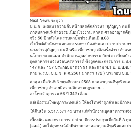
Next News ระบุว่า
ป.ป.ช. เผยแพร่ความคืบหน้าผลคดีกล่าวหา ‘สุกัญญา ตนดี 
ภาคหลวงแร่-ค่าธรรมเนียมโรงงาน ล่าสุด ศาลอาญาคดีทุจ
จริง 50 ปี หลังโดนรวบคาปั๊มช่วงเดือนมิ.ย.68
เว็บไซต์สำนักงานคณะกรรมการป้องกันและปราบปรามการทุ
นางสาวสุกัญญา ตนดี หรือ เชี่ยวชาญ เมื่อครั้งดำรงตำแหน่งเ
นโยบายและแผน สำนักงานอุตสาหกรรม กับพวก เบียดบังเ
อุตสาหกรรมจังหวัดนครสวรรค์ ซึ่งถูกคณะกรรมการ ป.
147 และ 157 ประกอบมาตรา 91 และตาม พ.ร.ป. ป.ป.ช. พ.ศ
ตาม พ.ร.ป. ป.ป.ช. พ.ศ.2561 มาตรา 172 ) ประกอบ ป.อ. มาตร
ล่าสุด เมื่อวันที่ 6 พฤศจิกายน 2568 ศาลอาญาคดีทุจริต
เชี่ยวชาญ จำเลยมีความผิดตามกฏหมาย…
ลงโทษจำคุกรวม 66 ปี 342 เดือน
แต่เมื่อรวมโทษทุกกระทงแล้ว ให้ลงโทษจำคุกจำเลยมีกำหน
ให้คืนเงิน 5,517,571.45 บาท แก่สำนักงานอุตสาหกรรมจัง
เบื้องต้น คณะกรรมการ ป.ป.ช. มีการประชุมเมื่อวันที่ 3 ก
(อสส.) จะไม่อุทธรณ์คำพิพากษาศาลอาญาคดีทุจริตและป