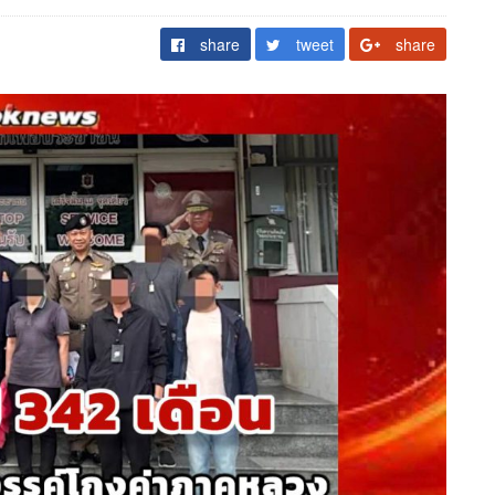
share
tweet
share