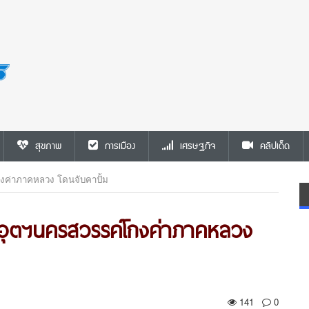
สุขภาพ
การเมือง
เศรษฐกิจ
คลิปเด็ด
โกงค่าภาคหลวง โดนจับคาปั้ม
ท.อุตฯนครสวรรค์โกงค่าภาคหลวง
141
0