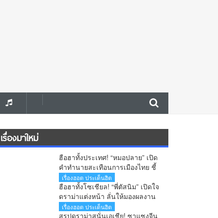
เรื่องมาใหม่
ฮือฮาทั้งประเทศ! “หมอปลาย” เปิด
คำทำนายสะเทือนการเมืองไทย ชี้
นายกฯคนใหม่ หนุ่มหน้าใหม่ พรรค
เรื่องฮอต ประเด็นฮิต
ใหม่ โปรไฟล์แกร่ง แบ็กแน่น ท่าน
ฮือฮาทั้งโซเชียล! “พี่ตัสนิม” เปิดใจ
ยมบอก
ดราม่าแต่งหน้า ลั่นให้มองผลงาน
ไม่ใช่ใบหน้า เตือนคอมเมนต์เกิน
เรื่องฮอต ประเด็นฮิต
เลยระวังผิดกฎหมาย
สรุปดราม่าสนั่นเอเชีย! ซาแซงจีน