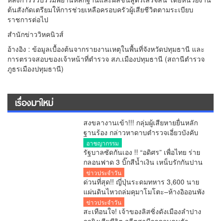
ต้นสังกัดเตรียมให้การช่วยเหลือครอบครัวผู้เสียชีวิตตามระเบียบ
ราชการต่อไป
สำนักข่าววิหคนิวส์
อ้างอิง : ข้อมูลเบื้องต้นจากรายงานเหตุในพื้นที่จังหวัดปทุมธานี และ
การตรวจสอบของเจ้าหน้าที่ตำรวจ สภ.เมืองปทุมธานี (สถานีตำรวจ
ภูธรเมืองปทุมธานี)
เรื่องมาใหม่
สงขลางานเข้า!!! กลุ่มผู้เสียหายยื่นหลัก
ฐานร้อง กล่าวหาดาบตำรวจเอี่ยวบังคับ
ถ่ายคลิปอนาจาร ขู่ยัดยา มีผู้เสียหาย
อาชญากรรม
หลายราย เร่งตรวจสอบ
รัฐบาลซัดกันเอง !! “อดิศร” เพื่อไทย ร่าย
กลอนฟาด 3 บิ๊กสีน้ำเงิน เหน็บรักกันปาน
จะกลืน “เขากระโดง”
ข่าวประจำวัน
ด่วนที่สุด!! ญี่ปุ่นระดมทหาร 3,600 นาย
แผ่นดินไหวถล่มคุมาโมโตะ–ห้างอิออนพัง
เกรงมีผู้เสียชีวิตจำนวนมาก
ข่าวประจำวัน
สะเทือนใจ! เจ้าของลิสซิ่งดังเมืองลำปาง