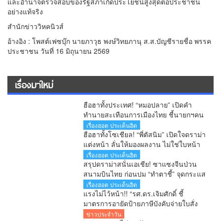
และอำนาจตรวจสอบของรัฐสภาเกิดประโยชน์สูงสุดต่อประชาชน
อย่างแท้จริง
สำนักข่าววิหคนิวส์
อ้างอิง : โพสต์เฟซบุ๊ก นายภาวุธ พงษ์วิทยภานุ ส.ส.บัญชีรายชื่อ พรรค
ประชาชน วันที่ 16 มิถุนายน 2569
เรื่องมาใหม่
ฮือฮาทั้งประเทศ! “หมอปลาย” เปิดคำ
ทำนายสะเทือนการเมืองไทย ชี้นายกฯคน
ใหม่ หนุ่มหน้าใหม่ พรรคใหม่ โปรไฟล์
เรื่องฮอต ประเด็นฮิต
แกร่ง แบ็กแน่น ท่านยมบอก
ฮือฮาทั้งโซเชียล! “พี่ตัสนิม” เปิดใจดราม่า
แต่งหน้า ลั่นให้มองผลงาน ไม่ใช่ใบหน้า
เตือนคอมเมนต์เกินเลยระวังผิดกฎหมาย
เรื่องฮอต ประเด็นฮิต
สรุปดราม่าสนั่นเอเชีย! ซาแซงจีนป่วน
สนามบินไทย ก่อนปม “ทำตาชี้” จุดกระแส
เดือดข้ามประเทศ
เรื่องฮอต ประเด็นฮิต
แรงไม่ไว้หน้า!! “รศ.ดร.เจิมศักดิ์ ชี้
มาตรการอายัดป้ายภาษีบังคับจ่ายใบสั่ง
รัฐกำลังลงโทษประชาชนก่อนศาลตัดสิน
ข่าวประจำวัน