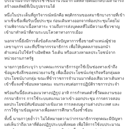
ประมาณจากภาษีประชาชนจำนวนมาก แต่หลายคณะกลับไม่สามารถ
สร้างผลลัพธ์ที่เป็นรูปธรรมได้
หนึ่งในประเด็นที่ถูกวิจารณ์หนักคือ พฤติกรรมของสมาชิกบางรายที่เข้า
มาเซ็นชื่อเพื่อรับเบี้ยประชุม ก่อนเดินทางออกจากห้องประชุมโดยไม่
ร่วมพิจารณาเนื้อหาสาระ รวมถึงการส่งบุคคลที่ไม่มีความเชี่ยวชาญ
เข้ามาทำหน้าที่ตามระบบโควตาทางการเมือง
นอกจากนี้ยังมีการตั้งข้อสังเกตถึงปัญหาการซื้อขายตำแหน่งผู้ช่วย
เลขานุการ และที่ปรึกษากรรมาธิการ เพื่อให้บุคคลภายนอกนำ
ตำแหน่งไปใช้สร้างอิทธิพล วิ่งเต้น หรือแสวงหาผลประโยชน์จาก
หน่วยงานภาครัฐ
นายภาวุธยังระบุว่า บางคณะกรรมาธิการถูกใช้เป็นช่องทางเข้าถึง
ข้อมูลเชิงลึกของหน่วยงานรัฐ เพื่อเอื้อประโยชน์แก่ธุรกิจหรือกลุ่มผล
ประโยชน์บางกลุ่ม ขณะที่ข้าราชการจำนวนมากต้องเสียเวลาเดินทาง
เข้าชี้แจงซ้ำซ้อนหลายคณะ จนกระทบต่อการปฏิบัติราชการประจำ
พร้อมกันนี้ยังเสนอแนวทางปฏิรูป อาทิ การกำหนดตัวชี้วัดผลงานของ
กรรมาธิการ การใช้ระบบสแกนเวลาเข้า-ออกประชุม การตรวจสอบ
ผลประโยชน์ทับซ้อนอย่างเข้มงวด การลดงบดูงานต่างประเทศ และ
การใช้ฐานข้อมูลกลางเพื่อลดการศึกษาเรื่องซ้ำซ้อน
ทั้งนี้ นายภาวุธย้ำว่า ไม่ได้หมายความว่ากรรมาธิการทุกคณะมีปัญหา
แต่เห็นว่าถึงเวลาที่ต้องปฏิรูประบบทั้งหมด เพื่อให้การใช้งบประมาณ