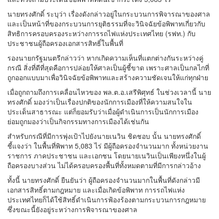
นายทรงศักดิ์ ระบุว่า เรื่องดังกล่าวอยู่ในกระบวนการพิจารณาของศาล
และเป็นหน้าที่ของกระบวนการยุติธรรมที่จะวินิจฉัยข้อพิพาทเกี่ยวกับ
สิทธิการครอบครองระหว่างการรถไฟแห่งประเทศไทย (รฟท.) กับ
ประชาชนผู้ถือครองเอกสารสิทธิ์ในพื้นที่
รองนายกรัฐมนตรีกล่าวว่า หากเกิดความเห็นที่แตกต่างกันระหว่างคู่
กรณี สิ่งที่ดีที่สุดคือการปล่อยให้ศาลเป็นผู้ชี้ขาด เพราะศาลเป็นกลไกที่
ถูกออกแบบมาเพื่อวินิจฉัยข้อพิพาทและสร้างความชัดเจนให้แก่ทุกฝ่าย
เมื่อถูกถามถึงการเคลื่อนไหวของ พล.ต.อ.เสรีพิศุทธ์ ในช่วงเวลานี้ นาย
ทรงศักดิ์ มองว่าเป็นเรื่องปกติของนักการเมืองที่ให้ความสนใจใน
ประเด็นสาธารณะ แต่ก็ยอมรับว่าเมื่อผู้ดำเนินการเป็นนักการเมือง
ย่อมถูกมองว่าเป็นกิจกรรมทางการเมืองได้เช่นกัน
สำหรับกรณีที่มีการพุ่งเป้าไปยังนายเนวิน ชิดชอบ นั้น นายทรงศักดิ์
ชี้แจงว่า ในพื้นที่พิพาท 5,083 ไร่ มีผู้ถือครองจำนวนมาก ทั้งหน่วยงาน
ราชการ ภาคประชาชน และเอกชน โดยนายเนวินเป็นเพียงหนึ่งในผู้
ถือครองบางส่วน ไม่ได้ครอบครองพื้นที่ทั้งหมดตามที่มีการกล่าวอ้าง
ทั้งนี้ นายทรงศักดิ์ ยืนยันว่า ผู้ถือครองจำนวนมากในพื้นที่ดังกล่าวมี
เอกสารสิทธิ์ตามกฎหมาย และเมื่อเกิดข้อพิพาท การรถไฟแห่ง
ประเทศไทยก็ได้ใช้สิทธิ์ดำเนินการฟ้องร้องตามกระบวนการกฎหมาย
ซึ่งขณะนี้ยังอยู่ระหว่างการพิจารณาของศาล