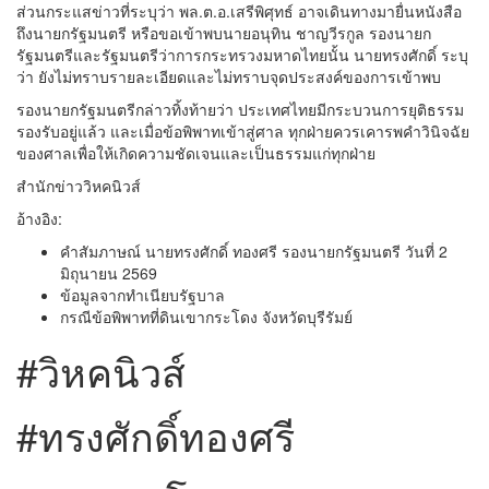
ส่วนกระแสข่าวที่ระบุว่า พล.ต.อ.เสรีพิศุทธ์ อาจเดินทางมายื่นหนังสือ
ถึงนายกรัฐมนตรี หรือขอเข้าพบนายอนุทิน ชาญวีรกูล รองนายก
รัฐมนตรีและรัฐมนตรีว่าการกระทรวงมหาดไทยนั้น นายทรงศักดิ์ ระบุ
ว่า ยังไม่ทราบรายละเอียดและไม่ทราบจุดประสงค์ของการเข้าพบ
รองนายกรัฐมนตรีกล่าวทิ้งท้ายว่า ประเทศไทยมีกระบวนการยุติธรรม
รองรับอยู่แล้ว และเมื่อข้อพิพาทเข้าสู่ศาล ทุกฝ่ายควรเคารพคำวินิจฉัย
ของศาลเพื่อให้เกิดความชัดเจนและเป็นธรรมแก่ทุกฝ่าย
สำนักข่าววิหคนิวส์
อ้างอิง:
คำสัมภาษณ์ นายทรงศักดิ์ ทองศรี รองนายกรัฐมนตรี วันที่ 2
มิถุนายน 2569
ข้อมูลจากทำเนียบรัฐบาล
กรณีข้อพิพาทที่ดินเขากระโดง จังหวัดบุรีรัมย์
#วิหคนิวส์
#ทรงศักดิ์ทองศรี