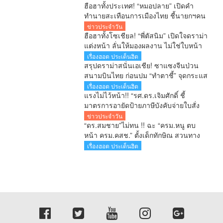
ฮือฮาทั้งประเทศ! “หมอปลาย” เปิดคำ
ทำนายสะเทือนการเมืองไทย ชี้นายกฯคน
ใหม่ หนุ่มหน้าใหม่ พรรคใหม่ โปรไฟล์
ข่าวประจำวัน
แกร่ง แบ็กแน่น ท่านยมบอก
ฮือฮาทั้งโซเชียล! “พี่ตัสนิม” เปิดใจดราม่า
แต่งหน้า ลั่นให้มองผลงาน ไม่ใช่ใบหน้า
เตือนคอมเมนต์เกินเลยระวังผิดกฎหมาย
เรื่องฮอต ประเด็นฮิต
สรุปดราม่าสนั่นเอเชีย! ซาแซงจีนป่วน
สนามบินไทย ก่อนปม “ทำตาชี้” จุดกระแส
เดือดข้ามประเทศ
เรื่องฮอต ประเด็นฮิต
แรงไม่ไว้หน้า!! “รศ.ดร.เจิมศักดิ์ ชี้
มาตรการอายัดป้ายภาษีบังคับจ่ายใบสั่ง
รัฐกำลังลงโทษประชาชนก่อนศาลตัดสิน
ข่าวประจำวัน
“ดร.สมชาย”ไม่ทน !! ฉะ “ครม.หนู ตบ
หน้า ครม.คสช.” ตั้งเด็กทักษิณ สวนทาง
ปฏิรูปประเทศ-ยุทธศาสตร์ชาติ
เรื่องฮอต ประเด็นฮิต