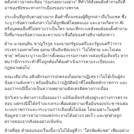
ตดังกล่าวอาจสะท้อน “ร่องรอยบางอย่าง” ที่ทำให้สังคมตั้งคำถามถึงที่
มาของชัยชนะทางการเมืองของบางพรรค
ประเด็นที่ถูกจับตาอย่างมาก คือคำชี้แจงของผู้ที่ถูกกล่าวถึงในแชต ซึ่ง
ระบุว่าข้อความดังกล่าวไม่ได้ถูกพิมพ์โดยตนเอง และอาจเกิดจาก AI
หรือบุคคลอื่นที่ไม่ทราบว่าเป็นใคร ขณะที่กระแสสังคมยังคงตั้งคำถาม
ถึงที่มาของข้อความและความน่าเชื่อถือของคำอธิบายดังกล่าว
ด้าน นายอนุทิน ชาญวีรกูล รองนายกรัฐมนตรีและรัฐมนตรีว่าการ
กระทรวงมหาดไทย ออกมายืนยันชัดเจนว่า “ไม่ได้ช่วย และไม่เคย
ช่วย” พร้อมระบุว่าจะมีการตั้งคณะกรรมการตรวจสอบข้อเท็จจริง หาก
พบว่ามีการกระทำที่ไม่ถูกต้องก็ต้องดำเนินการตามระเบียบและ
กฎหมายต่อไป
ขณะเดียวกัน อธิบดีกรมการปกครองก็ออกมาปฏิเสธว่าไม่ได้เป็นผู้ส่ง
ข้อความดังกล่าว พร้อมยืนยันว่าปฏิบัติหน้าที่โดยยึดหลักราชการ และ
มองว่ากรณีนี้อาจเป็นความพยายามดิสเครดิตทางการเมือง
นักวิเคราะห์ทางการเมืองมองว่า แม้ข้อเท็จจริงยังอยู่ระหว่างการตรวจ
สอบ แต่กรณีนี้ได้สร้างแรงกระเพื่อมต่อความเชื่อมั่นของประชาชนต่อ
ระบบราชการและกระบวนการเลือกตั้งไม่น้อย โดยเฉพาะในยุคที่
ข้อมูลข่าวสารสามารถแพร่กระจายได้อย่างรวดเร็ว และทุกฝ่ายถูก
ตรวจสอบจากสังคมอย่างเข้มข้น
ท้ายที่สุด คำตอบของเรื่องนี้อาจไม่ได้อยู่ที่ว่า “ใครพิมพ์แชต” เพียงอย่าง