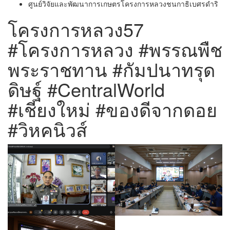
ศูนย์วิจัยและพัฒนาการเกษตรโครงการหลวงชนกาธิเบศรดำริ
โครงการหลวง57
#โครงการหลวง #พรรณพืช
พระราชทาน #กัมปนาทรุด
ดิษฐ์ #CentralWorld
#เชียงใหม่ #ของดีจากดอย
#วิหคนิวส์