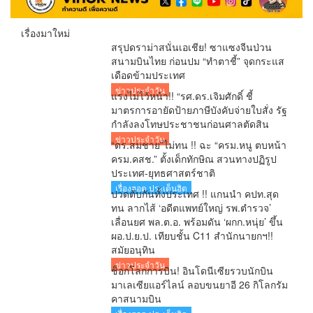
เรื่องมาใหม่
สรุปดราม่าสนั่นเอเชีย! ซาแซงจีนป่วน
สนามบินไทย ก่อนปม “ทำตาชี้” จุดกระแส
เดือดข้ามประเทศ
ข่าวประจำวัน
แรงไม่ไว้หน้า!! “รศ.ดร.เจิมศักดิ์ ชี้
มาตรการอายัดป้ายภาษีบังคับจ่ายใบสั่ง รัฐ
กำลังลงโทษประชาชนก่อนศาลตัดสิน
ข่าวประจำวัน
“ดร.สมชาย”ไม่ทน !! ฉะ “ครม.หนู ตบหน้า
ครม.คสช.” ตั้งเด็กทักษิณ สวนทางปฏิรูป
ประเทศ-ยุทธศาสตร์ชาติ
เรื่องฮอต ประเด็นฮิต
ปวดตับกันทั้งประเทศ !! แกนนำ คปท.สุด
ทน ลากไส้ ‘อดีตแพทย์ใหญ่ รพ.ตำรวจ’
เลื่อนยศ พล.ต.อ. พร้อมดัน ‘ผกก.หนุ่ย’ ขึ้น
ผอ.ป.ย.ป. เทียบชั้น C11 สำนักนายกฯ!!
สมัยอนุทิน
ข่าวประจำวัน
ช็อกโลกการบิน! อินโดนีเซียรวบนักบิน
มาเลเซียแอร์ไลน์ ลอบขนยาอี 26 กิโลกรัม
คาสนามบิน