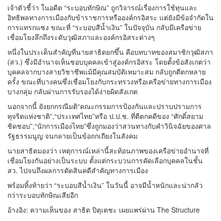
เจ้าตัวชี้ว่า ในอดีต “ระบอบทักษิณ” ถูกวิจารณ์เรื่องการใช้ทุนและ
อิทธิพลทางการเมืองกับข้าราชการหรือองค์กรอิสระ แต่ยังมีข้อจำกัดใน
การแทรกแซง ขณะที่ “ระบอบสีน้ำเงิน” ในปัจจุบัน กลับมีเครือข่าย
เชื่อมโยงลึกถึงระดับวุฒิสภาและองค์กรอิสระต่างๆ
หนึ่งในประเด็นสำคัญที่นายสาธิตยกขึ้น คือบทบาทของสมาชิกวุฒิสภา
(สว.) ซึ่งมีอำนาจเห็นชอบบุคคลเข้าสู่องค์กรอิสระ โดยตั้งข้อสังเกตว่า
บุคคลจากบางสายวิชาชีพแม้มีคุณสมบัติเหมาะสม กลับถูกตีตกหลาย
ครั้ง ขณะที่บางคนซึ่งเชื่อมโยงกับกระทรวงหรือเครือข่ายทางการเมือง
บางกลุ่ม กลับผ่านการรับรองได้ง่ายผิดสังเกต
นอกจากนี้ ยังยกกรณีมติ“คณะกรรมการป้องกันและปราบปรามการ
ทุจริตแห่งชาติ”,“ประเทศไทย”หรือ ป.ป.ช. ที่ตีตกคดีของ “ศักดิ์สยาม
ชิดชอบ”,“นักการเมืองไทย”ซึ่งถูกมองว่าสวนทางกับคำวินิจฉัยของศาล
รัฐธรรมนูญ จนกลายเป็นข้อถกเถียงในสังคม
นายสาธิตมองว่า เหตุการณ์เหล่านี้สะท้อนภาพของเครือข่ายอำนาจที่
เชื่อมโยงกันอย่างเป็นระบบ ตั้งแต่กระบวนการคัดเลือกบุคคลในชั้น
สว. ไปจนถึงผลการตัดสินคดีสำคัญทางการเมือง
พร้อมทิ้งท้ายว่า “ระบอบสีน้ำเงิน” ในวันนี้ อาจมีน้ำหนักและน่ากลัว
กว่าระบอบทักษิณเสียอีก
อ้างอิง: ความเห็นของ สาธิต ปิตุเตชะ เผยแพร่ผ่าน The Structure