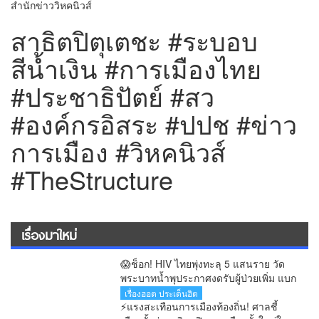
สำนักข่าววิหคนิวส์
สาธิตปิตุเตชะ #ระบอบ
สีน้ำเงิน #การเมืองไทย
#ประชาธิปัตย์ #สว
#องค์กรอิสระ #ปปช #ข่าว
การเมือง #วิหคนิวส์
#TheStructure
เรื่องมาใหม่
😱ช็อก! HIV ไทยพุ่งทะลุ 5 แสนราย วัด
พระบาทน้ำพุประกาศงดรับผู้ป่วยเพิ่ม แบก
ภาระดูแลกว่า 200 ชีวิต
เรื่องฮอต ประเด็นฮิต
⚡แรงสะเทือนการเมืองท้องถิ่น! ศาลชี้