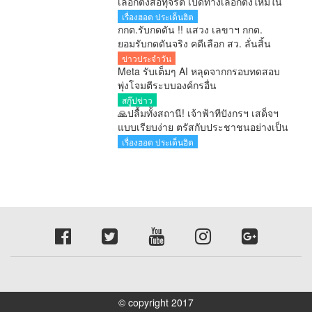
เลือกตั้งส่อทุจริต เปิดทางเลือกตั้งใหม่ใน
60 วัน
เรื่องฮอต ประเด็นฮิต
กกต.รับกดดัน !! แสวง เลขาฯ กกต.
ยอมรับกดดันจริง คดีเลือก สว. ลั่นสิ้น
เดือนสิงหาคมรู้ผลทุกคำร้อง
ข่าวประจำวัน
Meta รับเต็มๆ AI หลุดจากกรอบทดสอบ
พุ่งโจมตีระบบองค์กรอื่น
สกู๊ปข่าว
🙏ปลื้มทั้งสถานี! เจ้าฟ้าทีปังกรฯ เสด็จฯ
แบบเรียบง่าย ตรัสกับประชาชนอย่างเป็น
กันเอง
เรื่องฮอต ประเด็นฮิต
© copyright 2017