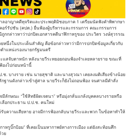
69 ศาลอาญาคดีทุจริตและประพฤติมิชอบภาค 1 เตรียมนัดฟังคำพิพากษา
คอร์รัปชัน (คปต.) ยื่นฟ้องผู้บริหารและกรรมการ คณะกรรมการ
ณีถูกกล่าวหาว่าปกปิดเอกสารคดีนาฬิกาหรูของ ประวิตร วงษ์สุวรรณ
ดยหนึ่งในประเด็นสำคัญ คือข้อกล่าวหาว่ามีการปกปิดข้อมูลเกี่ยวกับ
งตำแหน่งรองนายกรัฐมนตรี
กระแสจับตาหนัก หลังนายวีระทยอยถอนฟ้องจำเลยหลายราย ขณะที่
องไปก่อนหน้านี้
.ป.ช. บางราย เช่น นายสุชาติ และนางสุวณา เคยลงมติเสียงข้างน้อย
ักฐานดังกล่าวเข้าสู่ศาล นายวีระก็ยังไม่ถอนฟ้อง จนศาลมีคำสั่ง
จมีลักษณะ “ใช้สิทธิผิดเจตนา” หรือมุ่งกลั่นแกล้งบุคคลบางรายหรือ
ัดเลือกประธาน ป.ป.ช. คนใหม่
ยได้รับความเสียหาย อาจมีการฟ้องกลับนายวีระและพวก ในข้อหาทำให้
ฬิกาหรูบิ๊กป้อม” ที่เคยเป็นมหากาพย์ทางการเมือง แต่ยังสะท้อนศึก
้วย