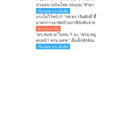
ป่วนสนามบินไทย ก่อนปม “ทำตา
ชี้” จุดกระแสเดือดข้ามประเทศ
เรื่องฮอต ประเด็นฮิต
แรงไม่ไว้หน้า!! “รศ.ดร.เจิมศักดิ์ ชี้
มาตรการอายัดป้ายภาษีบังคับจ่าย
ใบสั่ง รัฐกำลังลงโทษประชาชน
ข่าวประจำวัน
ก่อนศาลตัดสิน
“ดร.สมชาย”ไม่ทน !! ฉะ “ครม.หนู
ตบหน้า ครม.คสช.” ตั้งเด็กทักษิณ
สวนทางปฏิรูปประเทศ-ยุทธศาสตร์
เรื่องฮอต ประเด็นฮิต
ชาติ