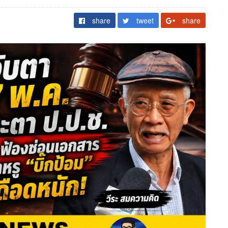
share
tweet
share