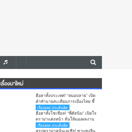
เรื่องมาใหม่
ฮือฮาทั้งประเทศ! “หมอปลาย” เปิด
คำทำนายสะเทือนการเมืองไทย ชี้
นายกฯคนใหม่ หนุ่มหน้าใหม่ พรรค
เรื่องฮอต ประเด็นฮิต
ใหม่ โปรไฟล์แกร่ง แบ็กแน่น ท่าน
ฮือฮาทั้งโซเชียล! “พี่ตัสนิม” เปิดใจ
ยมบอก
ดราม่าแต่งหน้า ลั่นให้มองผลงาน
ไม่ใช่ใบหน้า เตือนคอมเมนต์เกิน
เรื่องฮอต ประเด็นฮิต
เลยระวังผิดกฎหมาย
สรุปดราม่าสนั่นเอเชีย! ซาแซงจีน