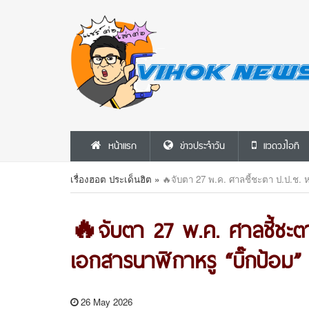
หน้าแรก
ข่าวประจำวัน
แวดวงไอที
เรื่องฮอต ประเด็นฮิต
»
🔥จับตา 27 พ.ค. ศาลชี้ชะตา ป.ป.ช. หล
🔥จับตา 27 พ.ค. ศาลชี้ชะตา
เอกสารนาฬิกาหรู “บิ๊กป้อม” 
26 May 2026