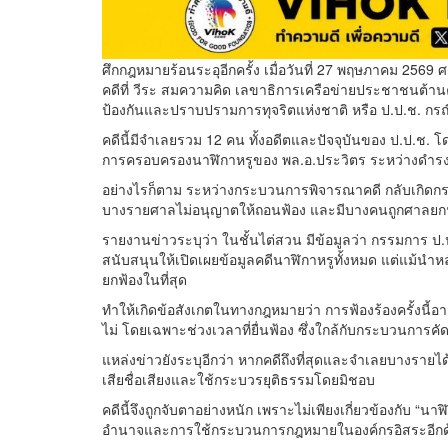
ศึกกฎหมายร้อนระอุอีกครั้ง เมื่อวันที่ 27 พฤษภาคม 25
คดีที่ วีระ สมความคิด เลขาธิการเครือข่ายประชาชนต้าน
ป้องกันและปราบปรามการทุจริตแห่งชาติ หรือ ป.ป.ช. กร
คดีนี้มีจำเลยรวม 12 คน ทั้งอดีตและปัจจุบันของ ป.ป.ช. โ
การครอบครองนาฬิกาหรูของ พล.อ.ประวิตร ระหว่างดำร
อย่างไรก็ตาม ระหว่างกระบวนการพิจารณาคดี กลับเกิด
บางรายศาลไม่อนุญาตให้ถอนฟ้อง และมีบางคนถูกศาลยกฟ้
รายงานข่าวระบุว่า ในชั้นไต่สวน มีข้อมูลว่า กรรมการ ป
สนับสนุนให้เปิดเผยข้อมูลคดีนาฬิกาหรูทั้งหมด แต่แม้นำหล
ยกฟ้องในที่สุด
ทำให้เกิดข้อสังเกตในทางกฎหมายว่า การฟ้องร้องครั้งนี้อา
ไม่ โดยเฉพาะช่วงเวลาที่ยื่นฟ้อง ซึ่งใกล้กับกระบวนการค
แหล่งข่าวยังระบุอีกว่า หากคดีถึงที่สุดและจำเลยบางรา
เสียชื่อเสียงและใช้กระบวรยุติธรรมโดยมิชอบ
คดีนี้จึงถูกจับตาอย่างหนัก เพราะไม่เพียงเกี่ยวข้องกับ “นา
อำนาจและการใช้กระบวนการกฎหมายในองค์กรอิสระอีกด