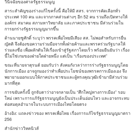
วินิจฉัยของศาลรัฐธรรมนูญ
สาระสำคัญของร่างแก้ไขครั้งนี้ คือให้มี สสร. จากการคัดเลือกทั่ว
ประเทศ 100 คน และจากภาคส่วนต่างๆ อีก 52 คน รวมถึงเปิดทางให้
องค์กร สมาคม สภามหาวิทยาลัย และภาคประชาชน มีส่วนร่วมใน
การยกร่างรัฐธรรมนูญมากขึ้น
ด้านนายชูศักดิ์ ระบุว่า พรรคเพื่อไทยมีเสียง สส. ไม่พอสำหรับการยื่น
ญัตติ จึงต้องขอความร่วมมือจากทั้งฝ่ายค้านและพรรคร่วมรัฐบาลให้
ร่วมลงชื่อ เพื่อผลักดันให้เรื่องเข้าสู่รัฐสภาโดยเร็ว พร้อมยืนยันว่า เรื่อง
นี้ไม่ใช่เกมของฝ่ายใดฝ่ายหนึ่ง แต่เป็น “เรื่องของประเทศ”
ขณะที่นายจาตุรนต์ ยอมรับว่า สังคมกังวลว่าการร่างรัฐธรรมนูญโดย
นักการเมือง อาจถูกมองว่าทำเพื่อประโยชน์ของพรรคการเมืองเอง จึง
พยายามออกแบบให้ภาคประชาชนและผู้ทรงคุณวุฒิเข้ามามีส่วนร่วม
มากที่สุด
การขยับครั้งนี้ ถูกจับตาว่าอาจกลายเป็น “ศึกใหญ่ทางการเมือง” รอบ
ใหม่ เพราะการแก้รัฐธรรมนูญยังเป็นประเด็นอ่อนไหว และอาจกระทบ
ต่อสมดุลอำนาจในระบบการเมืองไทยโดยตรง
อ้างอิง: แถลงข่าวของ พรรคเพื่อไทย เรื่องการแก้ไขรัฐธรรมนูญมาตรา
256
สำนักข่าววิหคนิวส์