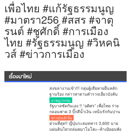
เพื่อไทย #แก้รัฐธรรมนูญ
#มาตรา256 #สสร #จาตุ
รนต์ #ชูศักดิ์ #การเมือง
ไทย #รัฐธรรมนูญ #วิหคนิ
วส์ #ข่าวการเมือง
เรื่องมาใหม่
สงขลางานเข้า!!! กลุ่มผู้เสียหายยื่นหลัก
ฐานร้อง กล่าวหาดาบตำรวจเอี่ยวบังคับ
ถ่ายคลิปอนาจาร ขู่ยัดยา มีผู้เสียหาย
อาชญากรรม
หลายราย เร่งตรวจสอบ
รัฐบาลซัดกันเอง !! “อดิศร” เพื่อไทย ร่าย
กลอนฟาด 3 บิ๊กสีน้ำเงิน เหน็บรักกันปาน
จะกลืน “เขากระโดง”
ข่าวประจำวัน
ด่วนที่สุด!! ญี่ปุ่นระดมทหาร 3,600 นาย
แผ่นดินไหวถล่มคุมาโมโตะ–ห้างอิออนพัง