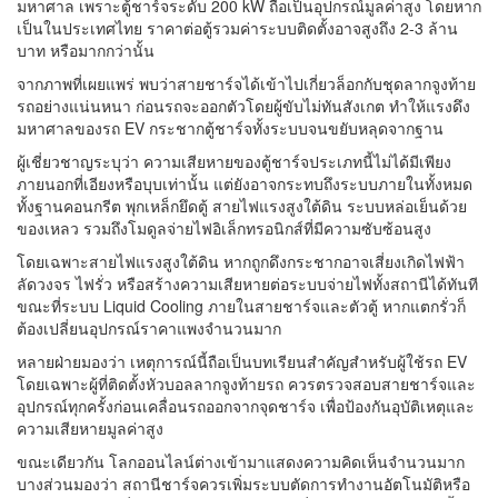
มหาศาล เพราะตู้ชาร์จระดับ 200 kW ถือเป็นอุปกรณ์มูลค่าสูง โดยหาก
เป็นในประเทศไทย ราคาต่อตู้รวมค่าระบบติดตั้งอาจสูงถึง 2-3 ล้าน
บาท หรือมากกว่านั้น
จากภาพที่เผยแพร่ พบว่าสายชาร์จได้เข้าไปเกี่ยวล็อกกับชุดลากจูงท้าย
รถอย่างแน่นหนา ก่อนรถจะออกตัวโดยผู้ขับไม่ทันสังเกต ทำให้แรงดึง
มหาศาลของรถ EV กระชากตู้ชาร์จทั้งระบบจนขยับหลุดจากฐาน
ผู้เชี่ยวชาญระบุว่า ความเสียหายของตู้ชาร์จประเภทนี้ไม่ได้มีเพียง
ภายนอกที่เอียงหรือบุบเท่านั้น แต่ยังอาจกระทบถึงระบบภายในทั้งหมด
ทั้งฐานคอนกรีต พุกเหล็กยึดตู้ สายไฟแรงสูงใต้ดิน ระบบหล่อเย็นด้วย
ของเหลว รวมถึงโมดูลจ่ายไฟอิเล็กทรอนิกส์ที่มีความซับซ้อนสูง
โดยเฉพาะสายไฟแรงสูงใต้ดิน หากถูกดึงกระชากอาจเสี่ยงเกิดไฟฟ้า
ลัดวงจร ไฟรั่ว หรือสร้างความเสียหายต่อระบบจ่ายไฟทั้งสถานีได้ทันที
ขณะที่ระบบ Liquid Cooling ภายในสายชาร์จและตัวตู้ หากแตกรั่วก็
ต้องเปลี่ยนอุปกรณ์ราคาแพงจำนวนมาก
หลายฝ่ายมองว่า เหตุการณ์นี้ถือเป็นบทเรียนสำคัญสำหรับผู้ใช้รถ EV
โดยเฉพาะผู้ที่ติดตั้งหัวบอลลากจูงท้ายรถ ควรตรวจสอบสายชาร์จและ
อุปกรณ์ทุกครั้งก่อนเคลื่อนรถออกจากจุดชาร์จ เพื่อป้องกันอุบัติเหตุและ
ความเสียหายมูลค่าสูง
ขณะเดียวกัน โลกออนไลน์ต่างเข้ามาแสดงความคิดเห็นจำนวนมาก
บางส่วนมองว่า สถานีชาร์จควรเพิ่มระบบตัดการทำงานอัตโนมัติหรือ