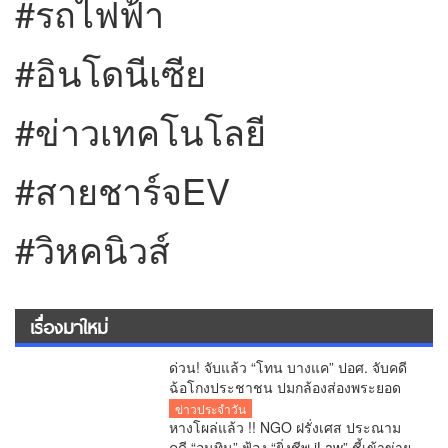
#รถไฟฟ้า
#อินโดนีเซีย
#ข่าวเทคโนโลยี
#สายชาร์จEV
#วิหคนิวส์
เรื่องมาใหม่
ด่วน! จับแล้ว “โทน บางแค” ปอศ. จับคดี
ฉ้อโกงประชาชน ปมกล้องส่องพระยอด
จองเกือบ 20 ล้านบาท
ข่าวประจำวัน
หางโผล่แล้ว !! NGO ฝรั่งเศส ประณาม
คดี “อนุทิน” ฟ้อง “ยิ่งชีพ iLaw” ชี้เข้าข่าย