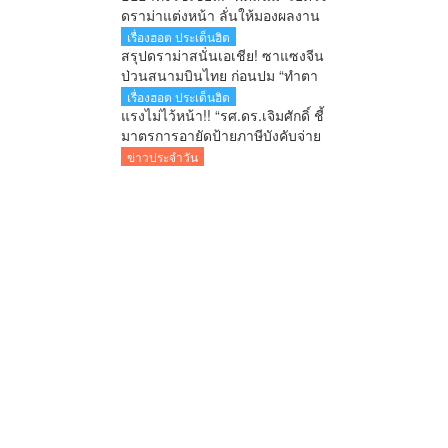
ยมบอก
ดราม่าแต่งหน้า ลั่นให้มองผลงาน
ไม่ใช่ใบหน้า เตือนคอมเมนต์เกิน
เรื่องฮอต ประเด็นฮิต
เลยระวังผิดกฎหมาย
สรุปดราม่าสนั่นเอเชีย! ซาแซงจีน
ป่วนสนามบินไทย ก่อนปม “ทำตา
ชี้” จุดกระแสเดือดข้ามประเทศ
เรื่องฮอต ประเด็นฮิต
แรงไม่ไว้หน้า!! “รศ.ดร.เจิมศักดิ์ ชี้
มาตรการอายัดป้ายภาษีบังคับจ่าย
ใบสั่ง รัฐกำลังลงโทษประชาชน
ข่าวประจำวัน
ก่อนศาลตัดสิน