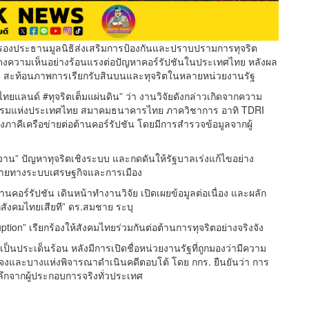
ประธานมูลนิธิส่งเสริมการป้องกันและปราบปรามการทุจริต
สดงความเห็นอย่างร้อนแรงต่อปัญหาคอร์รัปชันในประเทศไทย หลังผล
สะท้อนภาพการเรียกรับสินบนและทุจริตในหลายหน่วยงานรัฐ
ทยแลนด์ #ทุจริตเต็มแผ่นดิน” ว่า งานวิจัยดังกล่าวเกิดจากความ
กรรมแห่งประเทศไทย สมาคมธนาคารไทย ภาควิชาการ อาทิ TDRI
ภาคีเครือข่ายต่อต้านคอร์รัปชัน โดยมีการสำรวจข้อมูลจากผู้
“ประจาน” ปัญหาทุจริตเชิงระบบ และกดดันให้รัฐบาลเร่งแก้ไขอย่าง
มสลายทางระบบเศรษฐกิจและการเมือง
นคอร์รัปชัน เดินหน้าทำงานวิจัย เปิดเผยข้อมูลต่อเนื่อง และผลัก
ากสังคมไทยเสียที” ดร.สมชาย ระบุ
tion” เรียกร้องให้สังคมไทยร่วมกันต่อต้านการทุจริตอย่างจริงจัง
เป็นประเด็นร้อน หลังมีการเปิดชื่อหน่วยงานรัฐที่ถูกมองว่ามีความ
้แจงและบางแห่งพิจารณาดำเนินคดีตอบโต้ โดย กกร. ยืนยันว่า การ
กจากผู้ประกอบการจริงทั่วประเทศ