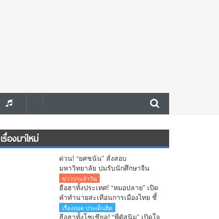
เรื่องมาใหม่
ด่วน! “ยศชนัน” สั่งสอบ
มหาวิทยาลัย ปมรับนักศึกษาจีน
สงสัยใช้วีซ่าผิดประเภท ลั่นพบจะ
ข่าวประจำวัน
เอาผิด
ฮือฮาทั้งประเทศ! “หมอปลาย” เปิด
คำทำนายสะเทือนการเมืองไทย ชี้
นายกฯคนใหม่ หนุ่มหน้าใหม่ พรรค
เรื่องฮอต ประเด็นฮิต
ใหม่ โปรไฟล์แกร่ง แบ็กแน่น ท่าน
ฮือฮาทั้งโซเชียล! “พี่ตัสนิม” เปิดใจ