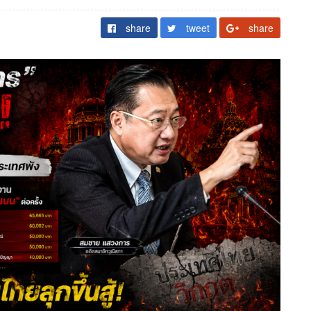
share
tweet
share