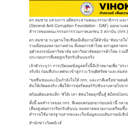
ดร.สมชาย แสวงการ อดีตประธานคณะกรรมาธิการ และรอง
(General Anti-Corruption Foundation : GAF) ออกมาแ
สำรวจของคณะกรรมการร่วมภาคเอกชน 3 สถาบัน (กกร.) 
ดร.สมชาย ระบุผ่านโซเชียลมีเดียภายใต้หัวข้อ “#อนาถใจไ
ร่วมมือของหลายภาคส่วน ทั้งหอการค้าไทย สภาอุตสาห
จุฬาลงกรณ์มหาวิทยาลัย มหาวิทยาลัยหอการค้าไทย รวมถึง
ประกอบการที่เคยถูกเรียกรับสินบนจริง
เจ้าตัวระบุว่า การเปิดเผยข้อมูลครั้งนี้มีเป้าหมายเพื่อ 
จริงจัง ก่อนที่ประเทศจะเข้าสู่ภาวะวิกฤติศรัทธาและล่
“ขอชื่นชมและเป็นกำลังใจให้ กกร. และภาคีเครือข่ายต่อต้า
ดันให้เกิดผลจริง เพื่อให้การทุจริตคอร์รัปชันจางหายไปจ
พร้อมติดแฮชแท็ก “#ได้เวลา #คนไทยลุกขึ้นสู้ #ZeroCorrup
ทั้งนี้ ผลสำรวจของ กกร. ที่เผยแพร่ออกมาก่อนหน้านี้ กลาย
เสี่ยงสูงต่อการเรียกรับสินบน จนหลายหน่วยงานเตรียมชี
สำรวจใช้มาตรฐานสากลและเก็บข้อมูลแบบสัมภาษณ์เชิงลึ
สำนักข่าววิหคนิวส์