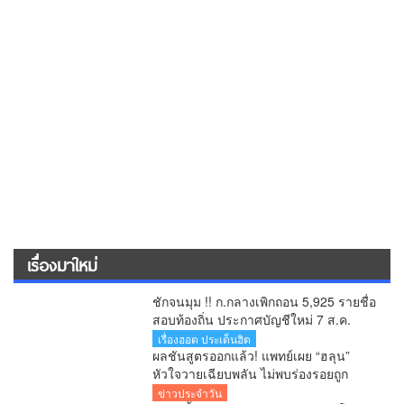
เรื่องมาใหม่
ชักจนมุม !! ก.กลางเพิกถอน 5,925 รายชื่อ
สอบท้องถิ่น ประกาศบัญชีใหม่ 7 ส.ค.
ยืนยันพร้อมสู้ทุกคดี หลังอดีตอธิบดีโดน 6
เรื่องฮอต ประเด็นฮิต
ข้อหา
ผลชันสูตรออกแล้ว! แพทย์เผย “ฮลุน”
หัวใจวายเฉียบพลัน ไม่พบร่องรอยถูก
ทำร้าย รอผลสารพิษยืนยันอีก 1-2 สัปดาห์
ข่าวประจำวัน