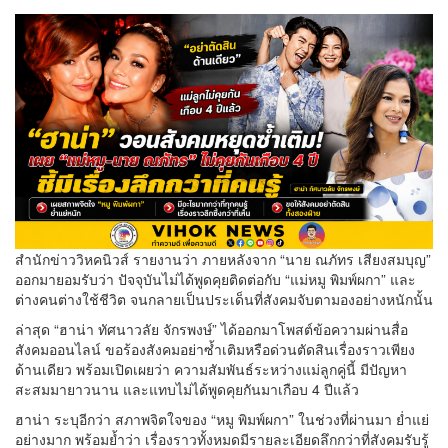
สำนักข่าววิหคนิวส์ รายงานว่า ภายหลังจาก “นาย ณภัทร เสียงสมบุญ”
ออกมายอมรับว่า ปัจจุบันไม่ได้พูดคุยติดต่อกับ “แม่หมู พิมพ์ผกา” และ
ต่างคนต่างใช้ชีวิต จนกลายเป็นประเด็นที่สังคมจับตามองอย่างหนักนั้น
ล่าสุด “ฮาน่า ทัศนาวลัย จักรพงษ์” ได้ออกมาโพสต์ข้อความผ่านสื่อ
สังคมออนไลน์ ขอร้องสังคมอย่าซ้ำเติมหรือด่วนตัดสินเรื่องราวเพียง
ด้านเดียว พร้อมเปิดเผยว่า ความสัมพันธ์ระหว่างแม่ลูกคู่นี้ มีปัญหา
สะสมมายาวนาน และแทบไม่ได้พูดคุยกันมาเกือบ 4 ปีแล้ว
ฮาน่า ระบุอีกว่า สภาพจิตใจของ “หมู พิมพ์ผกา” ในช่วงที่ผ่านมา ย่ำแย่
อย่างมาก พร้อมย้ำว่า เรื่องราวทั้งหมดมีรายละเอียดลึกกว่าที่สังคมรับรู้