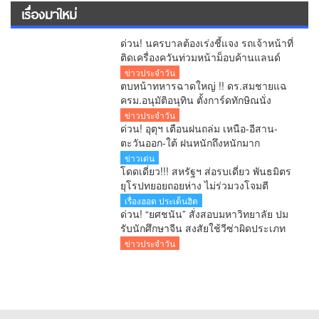
เรื่องมาใหม่
ด่วน! นครบาลต้องเร่งชี้แจง รถเจ้าหน้าที่
ติดเครื่องควันท่วมหน้าม็อบค้านแลนด์
บริดจ์ คลิปว่อนโซเชียล!
ข่าวประจำวัน
ตบหน้าทหารฉาดใหญ่ !! ดร.สมชายแฉ
ครม.อนุมัติอนุทิน ตั้งการ์ดทักษิณนั่ง
ผอ.ปฎิรูปประเทศ ระดับ C11 จับโป๊ะ
ข่าวประจำวัน
หลานทักษิณชงเอง
ด่วน! อุตุฯ เตือนฝนถล่ม เหนือ-อีสาน-
ตะวันออก-ใต้ ฝนหนักถึงหนักมาก
กทม.ฝนตก 70% คลื่นทะเลสูง
ข่าวเด่น
โดดเดี่ยว!!! สหรัฐฯ ส่อรบเดี่ยว พันธมิตร
ยุโรปทยอยถอยห่าง ไม่ร่วมวงโจมตี
อิหร่าน
เรื่องฮอต ประเด็นฮิต
ด่วน! “ยศชนัน” สั่งสอบมหาวิทยาลัย ปม
รับนักศึกษาจีน สงสัยใช้วีซ่าผิดประเภท
ลั่นพบจะเอาผิด
ข่าวประจำวัน