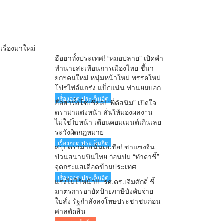
เรื่องมาใหม่
ฮือฮาทั้งประเทศ! “หมอปลาย” เปิดคำ
ทำนายสะเทือนการเมืองไทย ชี้นา
ยกฯคนใหม่ หนุ่มหน้าใหม่ พรรคใหม่
โปรไฟล์แกร่ง แบ็กแน่น ท่านยมบอก
เรื่องฮอต ประเด็นฮิต
ฮือฮาทั้งโซเชียล! “พี่ตัสนิม” เปิดใจ
ดราม่าแต่งหน้า ลั่นให้มองผลงาน
ไม่ใช่ใบหน้า เตือนคอมเมนต์เกินเลย
ระวังผิดกฎหมาย
เรื่องฮอต ประเด็นฮิต
สรุปดราม่าสนั่นเอเชีย! ซาแซงจีน
ป่วนสนามบินไทย ก่อนปม “ทำตาชี้”
จุดกระแสเดือดข้ามประเทศ
เรื่องฮอต ประเด็นฮิต
แรงไม่ไว้หน้า!! “รศ.ดร.เจิมศักดิ์ ชี้
มาตรการอายัดป้ายภาษีบังคับจ่าย
ใบสั่ง รัฐกำลังลงโทษประชาชนก่อน
ศาลตัดสิน