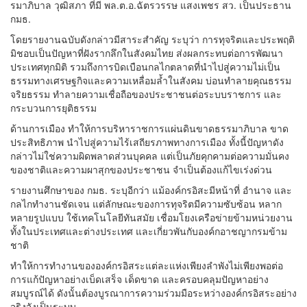
รมาภิบาล วุฒิสภา ที่มี พล.ต.อ.ฉัตรวรรษ แสงเพชร สว. เป็นประธาน
กมธ.
โดยรายงานฉบับดังกล่าวมีสาระสำคัญ ระบุว่า การทุจริตและประพฤติ
มิชอบเป็นปัญหาที่ฝังรากลึกในสังคมไทย ส่งผลกระทบต่อการพัฒนา
ประเทศทุกมิติ รวมถึงการบิดเบือนกลไกตลาดที่นำไปสู่ความไม่เป็น
ธรรมทางเศรษฐกิจและความเหลื่อมล้ำในสังคม บ่อนทำลายคุณธรรม
จริยธรรม ทำลายความเชื่อถือของประชาชนต่อระบบราชการ และ
กระบวนการยุติธรรม
ด้านการเมือง ทำให้การบริหาราชการแผ่นดินขาดธรรมาภิบาล ขาด
ประสิทธิภาพ นำไปสู่ความไร้เสถียรภาพทางการเมือง ทั้งนี้ปัญหาดัง
กล่าวไม่ใช่ความผิดพลาดส่วนบุคคล แต่เป็นภัยคุกคามต่อความมั่นคง
ของชาติและความผาสุกของประชาชน จำเป็นต้องแก้ไขเร่งด่วน
รายงานศึกษาของ กมธ. ระบุอีกว่า แม้องค์กรอิสะมีหน้าที่ อำนาจ และ
กลไกทำงานชัดเจน แต่ลักษณะของการทุจริตมีความซับซ้อน หลาก
หลายรูปแบบ ใช้เทคโนโลยีทันสมัย เชื่อมโยงเครือข่ายข้ามหน่วยงาน
ทั้งในประเทศและต่างประเทศ และเกี่ยวพันกับองค์กอาชญากรมข้าม
ชาติ
ทำให้การทำงานขององค์กรอิสระแต่ละแห่งเพียงลำพังไม่เพียงพอต่อ
การแก้ปัญหาอย่างเบ็ดเสร็จ เด็ดขาด และครอบคลุมปัญหาอย่าง
สมบูรณ์ได้ ดังนั้นต้องบูรณาการความร่วมมือระหว่างองค์กรอิสระอย่าง
จริงจังเป็นระบบ