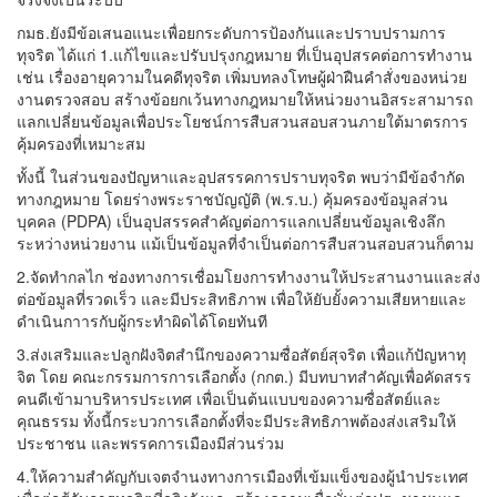
กมธ.ยังมีข้อเสนอแนะเพื่อยกระดับการป้องกันและปราบปรามการ
ทุจริต ได้แก่ 1.แก้ไขและปรับปรุงกฎหมาย ที่เป็นอุปสรคต่อการทำงาน
เช่น เรื่องอายุความในคดีทุจริต เพิ่มบทลงโทษผู้ฝ่าฝืนคำสั่งของหน่วย
งานตรวจสอบ สร้างข้อยกเว้นทางกฎหมายให้หน่วยงานอิสระสามารถ
แลกเปลี่ยนข้อมูลเพื่อประโยชน์การสืบสวนสอบสวนภายใต้มาตรการ
คุ้มครองที่เหมาะสม
ทั้งนี้ ในส่วนของปัญหาและอุปสรรคการปราบทุจริต พบว่ามีข้อจำกัด
ทางกฎหมาย โดยร่างพระราชบัญญัติ (พ.ร.บ.) คุ้มครองข้อมูลส่วน
บุคคล (PDPA) เป็นอุปสรรคสำคัญต่อการแลกเปลี่ยนข้อมูลเชิงลึก
ระหว่างหน่วยงาน แม้เป็นข้อมูลที่จำเป็นต่อการสืบสวนสอบสวนก็ตาม
2.จัดทำกลไก ช่องทางการเชื่อมโยงการทำงงานให้ประสานงานและส่ง
ต่อข้อมูลที่รวดเร็ว และมีประสิทธิภาพ เพื่อให้ยับยั้งความเสียหายและ
ดำเนินกาารกับผู้กระทำผิดได้โดยทันที
3.ส่งเสริมและปลูกฝังจิตสำนึกของความซื่อสัตย์สุจริต เพื่อแก้ปัญหาทุ
จิต โดย คณะกรรมการการเลือกตั้ง (กกต.) มีบทบาทสำคัญเพื่อคัดสรร
คนดีเข้ามาบริหารประเทศ เพื่อเป็นต้นแบบของความซื่อสัตย์และ
คุณธรรม ทั้งนี้กระบวการเลือกตั้งที่จะมีประสิทธิภาพต้องส่งเสริมให้
ประชาชน และพรรคการเมืองมีส่วนร่วม
4.ให้ความสำคัญกับเจตจำนงทางการเมืองที่เข้มแข็งของผู้นำประเทศ