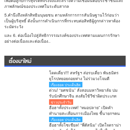
เพื่อต่อสู้กับการทุจริตที่จริงจังและสร้างความเชื่อมั่นต่อประชาชนและ
ภาพลักษณ์ของประเทศในระดับสากล
5.คำนึงถึงหลักสิทธิมนุษยชน ตามหลักการการสันนิษฐานไว้ก่อนว่า
เป็นผู้บริสุทธิ์ ดังนั้นการดำเนินการที่กระทบต่อสิทธิผู้ถูกกล่าวหาต้อง
ระมัดระวัง
และ 6. ต่อเนื่องไปสู่ลัทธิการรณรงค์ของประเทศตามแผนการรักษา
อย่างต่อเนื่องและต่อเนื่อง..
เรื่องมาใหม่
โดดเดี่ยว!!! สหรัฐฯ ส่อรบเดี่ยว พันธมิตร
ยุโรปทยอยถอยห่าง ไม่ร่วมวงโจมตี
อิหร่าน
เรื่องฮอต ประเด็นฮิต
ด่วน! “ยศชนัน” สั่งสอบมหาวิทยาลัย ปม
รับนักศึกษาจีน สงสัยใช้วีซ่าผิดประเภท
ลั่นพบจะเอาผิด
ข่าวประจำวัน
ฮือฮาทั้งประเทศ! “หมอปลาย” เปิดคำ
ทำนายสะเทือนการเมืองไทย ชี้นายกฯคน
ใหม่ หนุ่มหน้าใหม่ พรรคใหม่ โปรไฟล์
เรื่องฮอต ประเด็นฮิต
แกร่ง แบ็กแน่น ท่านยมบอก
ฮือฮาทั้งโซเชียล! “พี่ตัสนิม” เปิดใจดราม่า