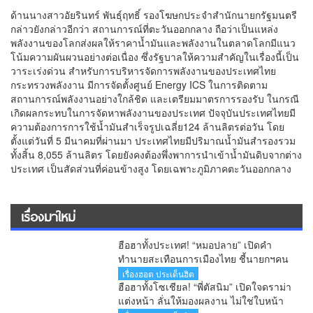
ด้านนางสาวอัยรินทร์ พันธุ์ฤทธิ์ รองโฆษกประจำ​สำนักนายกรัฐมนตรี​
กล่าวยังกล่าวอีกว่า​ สถานการณ์ที่ตะวันออกกลาง ถือว่าเป็นแหล่ง
พลังงานของโลกส่งผลให้ราคาน้ำมันและพลังงานในตลาดโลกมีแนว
โน้มความผันผวนอย่างต่อเนื่อง ซึ่งรัฐบาลให้ความสำคัญในเรื่องนี้เป็น
วาระเร่งด่วน สำหรับการบริหารจัดการพลังงานของประเทศไทย
กระทรวงพลังงาน มีการจัดตั้งศูนย์ Energy ICS ในการติดตาม
สถานการณ์พลังงานอย่างใกล้ชิด และเตรียมมาตรการรองรับ ในกรณี
เกิดผลกระทบในการจัดหาพลังงานของประเทศ ปัจจุบันประเทศไทยมี
ความต้องการการใช้น้ำมันสำเร็จรูปเฉลี่ย124 ล้านลิตรต่อวัน โดย
ตั้งแต่วันที่ 5 มีนาคมที่ผ่านมา ประเทศไทยมีปริมาณน้ำมันสำรองรวม
ทั้งสิ้น 8,055 ล้านลิตร โดยยังคงต้องพึ่งพาการนำเข้าน้ำมันดิบจากต่าง
ประเทศ เป็นสัดส่วนที่ค่อนข้างสูง โดยเฉพาะภูมิภาคตะวันออกกลาง
เรื่องมาใหม่
ฮือฮาทั้งประเทศ! “หมอปลาย” เปิดคำ
ทำนายสะเทือนการเมืองไทย ชี้นายกฯคน
ใหม่ หนุ่มหน้าใหม่ พรรคใหม่ โปรไฟล์
เรื่องฮอต ประเด็นฮิต
แกร่ง แบ็กแน่น ท่านยมบอก
ฮือฮาทั้งโซเชียล! “พี่ตัสนิม” เปิดใจดราม่า
แต่งหน้า ลั่นให้มองผลงาน ไม่ใช่ใบหน้า