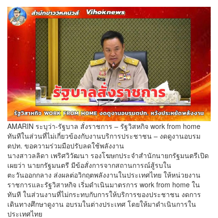
AMARIN ระบุว่า-รัฐบาล​ สั่ง​ราชการ​ – รัฐวิสหกิจ​ work from home
ทันที​ในส่วนที่ไม่เกี่ยวข้องกับงานบริการประชาชน​ – งดดูงานอบรม
ตปท. ขอความร่วมมือ​ปรับลดใช้พลังงาน​
นางสาวลลิดา เพริศวิวัฒนา​ รองโฆษกประจำสำนักนายกรัฐมนตรีเปิด
เผยว่า นายก​รั​ฐมนตรี มีข้อสั่งการจากสถานการณ์สู้รบใน
ตะวันออกกลาง ส่งผลต่อวิกฤตพลังงานในประเทศไทย ให้หน่วยงาน
ราชการ​และรัฐวิสาหกิจ เริ่มดำเนินมาตรการ work from home ใน
ทันที ในส่วนงานที่ไม่กระทบกับการให้บริการของประชาชน งดการ
เดินทางศึกษาดูงาน​ อบรมในต่างประเทศ โดยให้มาดำเนินการใน
ประเทศไทย