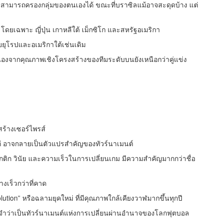
ส สามารถครองกลุ่มของตนเองได้ ขณะที่บราซิลแม้อาจสะดุดบ้าง แต่
ดยเฉพาะ ญี่ปุ่น เกาหลีใต้ เม็กซิโก และสหรัฐอเมริกา
ยุโรปและอเมริกาใต้เช่นเดิม
ด เนื่องจากคุณภาพเชิงโครงสร้างของทีมระดับบนยังเหนือกว่าคู่แข่ง
งสร้างเซอร์ไพรส์
ุรกี อาจกลายเป็นตัวแปรสำคัญของทัวร์นาเมนต์
ติก วินัย และความเร็วในการเปลี่ยนเกม มีความสำคัญมากกว่าชื่อ
างเร็วกว่าที่คาด
ution” หรือฉลามยุคใหม่ ที่มีคุณภาพใกล้เคียงวาฬมากขึ้นทุกปี
ดจำว่าเป็นทัวร์นาเมนต์แห่งการเปลี่ยนผ่านอำนาจของโลกฟุตบอล