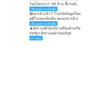
โอนโครงการ 150 ล้าน ชี้งานยัง
ไม่สมบูรณ์ หวั่นภาระตกที่ภาษี
เรื่องฮอต ประเด็นฮิต
ประชาชน
😱เอาเข้าแล้ว !! โรมเปิดข้อมูลใหม่
คดีโกงสอบท้องถิ่น พบเอกสารอ้าง
ชื่อ “อนุทิน” ตั้งแต่สมัยนั่งรองนา
เรื่องฮอต ประเด็นฮิต
ยกฯ
🔥อิหร่านงัดไม้แข็ง! เตรียมห้ามเรือ
สหรัฐฯ-อิสราเอลผ่านฮอร์มุซ
น้ำมันโลกพุ่งทันที
ข่าวเด่น