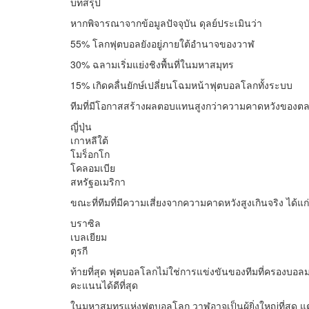
บทสรุป
หากพิจารณาจากข้อมูลปัจจุบัน ดุลย์ประเมินว่า
55% โลกฟุตบอลยังอยู่ภายใต้อำนาจของวาฬ
30% ฉลามเริ่มแย่งชิงพื้นที่ในมหาสมุทร
15% เกิดคลื่นยักษ์เปลี่ยนโฉมหน้าฟุตบอลโลกทั้งระบบ
ทีมที่มีโอกาสสร้างผลตอบแทนสูงกว่าความคาดหวังของตลา
ญี่ปุ่น
เกาหลีใต้
โมร็อกโก
โคลอมเบีย
สหรัฐอเมริกา
ขณะที่ทีมที่มีความเสี่ยงจากความคาดหวังสูงเกินจริง ได้แก่
บราซิล
เบลเยียม
ตุรกี
ท้ายที่สุด ฟุตบอลโลกไม่ใช่การแข่งขันของทีมที่ครองบอลม
คะแนนได้ดีที่สุด
ในมหาสมุทรแห่งฟุตบอลโลก วาฬอาจเป็นผู้ยิ่งใหญ่ที่สุด แต