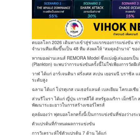
ตบอลโลก 2026 เดินทางเข้าสู่ช่วงแรกของการแข่งขัน ท่
จำนวนทีมเพิ่มขึ้นเป็น 48 ทีม ส่งผลให้ “สมดุลอำนาจ” ข
หากมองผ่านเลนส์ REMORA Model ซึ่งแบ่งผู้เล่นออกเป็
(Plankton) จะพบว่าการแข่งขันครั้งนี้ไม่ใช่เพียงการวัด
วาฬ ได้แก่ อาร์เจนตินา ฝรั่งเศส สเปน เยอรมนี บราซิ
ระดับสูง
ฉลาม ได้แก่ โปรตุเกส เนเธอร์แลนด์ เบลเยียม โครเอเชีย โม
ส่วนรีโมรา ได้แก่ ญี่ปุ่น เกาหลีใต้ สหรัฐอเมริกา เม็กซ
พัฒนาระยะยาวในการสร้างเซอร์ไพรส์
ดุลย์มองว่า ฟุตบอลโลกครั้งนี้เป็นการแข่งขันที่ช่องว่างร
ตัวแปรต้นที่กำหนดผลการแข่งขัน
การวิเคราะห์ใช้ตัวแปรต้น 7 ด้าน ได้แก่