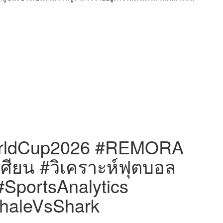
orldCup2026 #REMORA
ะเศียน #วิเคราะห์ฟุตบอล
SportsAnalytics
WhaleVsShark