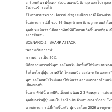
อาร์เจนตินา ฝรั่งเศส สเปน เยอรมนี อังกฤษ และโปรตุเก
ยังผ่านเข้ารอบได้
รีโมราสามารถเกาะติดวาฬเข้าสู่รอบน็อกเอาต์ได้บางส่วน โ
ในสถานการณ์นี้ รอบ 16 ทีมสุดท้ายจะยังคงถูกครอบงำโดย
ดุลย์ประเมินว่า นี่คือฉากทัศน์ที่มีโอกาสเกิดขึ้นมากที่สุ
อย่างชัดเจน
SCENARIO 2 : SHARK ATTACK
“ฉลามเริ่มล่าวาฬ”
ความน่าจะเป็น 30%
นี่คือสถานการณ์ที่ฟุตบอลโลกเริ่มเปิดพื้นที่ให้ทีมระดับรอ
โมร็อกโก ญี่ปุ่น เกาหลีใต้ โคลอมเบีย ออสเตรเลีย และต
ฟุตบอลโลกสมัยใหม่แสดงให้เห็นว่า ความแตกต่างด้านแท็ก
เสียงของทีม
ในฉากทัศน์นี้ อาจมีทีมเต็งอย่างน้อย 2-3 ทีมหลุดจากเส้นท
ดุลย์มองว่าญี่ปุ่นและโมร็อกโกเป็นตัวแทนของ “Shark Evol
หากสถานการณ์นี้เกิดขึ้นจริง ฟุตบอลโลก 2026 อาจถูกจ