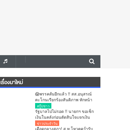
เรื่องมาใหม่
😱พรรคส้มอีกแล้ว !! สส.อนุสรณ์
ตะโกนเรียกร้องสันติภาพ หักหน้า
คนไทยกลางสภา ต่อหน้า “มิน อ่อง
สกู๊ปข่าว
หล่าย” ก่อนตร.คุมตัว
รัฐบาลไปไม่รอด !! นายกฯ ขอเช็ก
เงินในคลังก่อนตัดสินใจแจกเงิน
เดินหน้า “ไทยช่วยไทย พลัส” เฟส 2
ข่าวประจำวัน
อ้างเศรษฐกิจฟื้น การค้า-จีดีพีพุ่ง
เดือดกลางสภา! ส.ท.โหวตคว่ำรับ