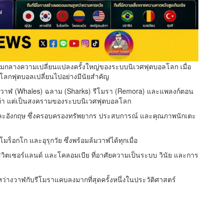
ามกลางความเปลี่ยนแปลงครั้งใหญ่ของระบบนิเวศฟุตบอลโลก เมื่อ
องโลกฟุตบอลเปลี่ยนไปอย่างมีนัยสำคัญ
น วาฬ (Whales) ฉลาม (Sharks) รีโมรา (Remora) และแพลงก์ตอน
ฝีเท้า แต่เป็นสงครามของระบบนิเวศฟุตบอลโลก
ล และอังกฤษ ซึ่งครอบครองทรัพยากร ประสบการณ์ และคุณภาพนักเตะ
ร็อกโก และอุรุกวัย ซึ่งพร้อมล้มวาฬได้ทุกเมื่อ
ิโก สวิตเซอร์แลนด์ และโคลอมเบีย ที่อาศัยความเป็นระบบ วินัย และการ
ะหว่างวาฬกับรีโมราแคบลงมากที่สุดครั้งหนึ่งในประวัติศาสตร์