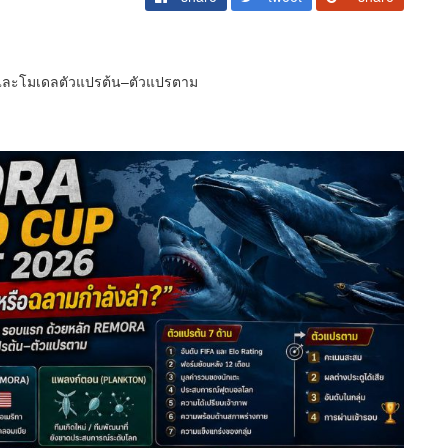
และโมเดลตัวแปรต้น–ตัวแปรตาม