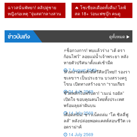
กรองสิทธิ์
ทำยิ่งเจ๊ง
กลายเป็น
เฉลิมพระชนมพรรษา 74
หลังเปลี่ยน อัยการสูงสุดคน
จริง
ฉาวสนั่นพัทยา! คลิปคู่ชาย
🔥 โซเชียลเดือดทั้งคืน! ไลฟ์
พรรษา
ใหม่
หญิงก่อเหตุ ”จุ่มสด“กลางสวน
สด 18+ ว่อนเฟซบุ๊ก คนดู
สาธารณะ รปภ.เผยเดินตรวจ
ทะลัก ก่อนชาวเน็ตตาไวพบ
ผ่านขั้นผงะ
ชื่อ “กรมควบคุมโรค” โผล่
ร่วมรับชม
ข่าวบันเทิง
ดูทั้งหมด
⚡ช็อกวงการ! พบแล้วร่าง “เต้ ดรา
ก้อนไฟว์” ลอยแม่น้ำเจ้าพระยา หลัง
หายตัวปริศนาตั้งแต่เช้ามืด
7 August 2569
💯งดงามสมศักดิ์ศรีศิลป์ไทย!! รองรา
ชเลขาฯ เป็นประธาน บวงสรวงครู
โขน เปิดทางสร้างฉาก “รามเกียร
24 July 2569
ชีวิตพลิกในพริบตา! “เนเน่ รอยัล”
เปิดใจ ขอบคุณคนไทยทั้งประเทศ
พร้อมลุยล่าฝันบน
14 July 2569
เดือดสนั่น! ชาวเน็ตถล่ม “โต ซิลลี่ฟู
ลส์” หลังปล่อยพอดแคสต์สอนชีวิต เจ
อดราม่าค้
14 July 2569