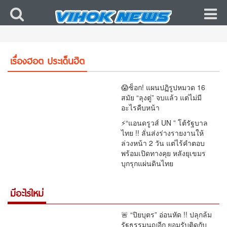
⚡ฟ้าผ่าบรูไน! สุลต่านปลดฟ้าผ่า ‘เจ้าหญิงราเบียตุล’
ริบยศเกลี้ยง เซ่นพฤติกรรมเสื่อมเสีย-ไม่เคารพ
เรื่องฮอต ประเด็นฮิต
ราชวงศ์😱
😱ช็อก! แผนปฏิรูปหมวด 16
สมัย “ลุงตู่” จบแล้ว แต่ไม่มี
อะไรคืบหน้า
⚡“แอนดรูวส์ UN ” โต้รัฐบาล
ไทย !! ลั่นส่งร่างรายงานให้
ล่วงหน้า 2 วัน แต่ไร้คำตอบ
พร้อมเปิดทางคุย หลังยุเขมร
บุกรุกแผ่นดินไทย
มีอะไรใหม่
🚨 “ปิยบุตร” อ่อนหัด !! ปลุกล้ม
รัฐธรรมนูญอีก ยอมรับติดกับ