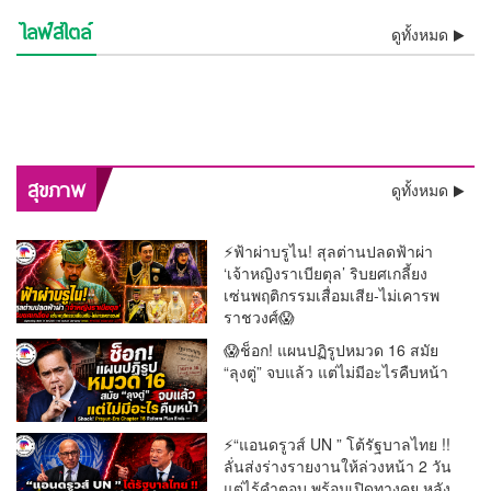
ไลฟ์สไตล์
⚡ช็อกวงการ! พบแล้วร่าง “เต้
💯งดงามสมศักดิ์ศรีศิลป์ไทย!!
ดูทั้งหมด
ชีวิตพลิกในพริบตา! “เนเน่
เดือดสนั่น! ชาวเน็ตถล่ม “โต ซิ
ดราก้อนไฟว์” ลอยแม่น้ำ
ว้าวทั้งโลก! AGT โพสต์คลิป
รองราชเลขาฯ เป็นประธาน
🚨 ด่วน! “หนุ่ม กรรชัย” เปิดผล
รอยัล” เปิดใจ ขอบคุณคนไทย
อิสรภาพคืนร็อกสตาร์!! “เสก
ลลี่ฟูลส์” หลังปล่อยพอดแคสต์
ช็อกวงการบันเทิง !! ศาลสั่งคุก
เจ้าพระยา หลังหายตัวปริศนา
“เนเน่ รอยัล” ซ้ำ กระแสแรง
ลุ้นระทึกทั้งประเทศ! “ติณติณ”
บวงสรวงครูโขน เปิดทางสร้าง
ตรวจ DNA ชี้ชัด เด็กในท้อง
วินาทีประวัติศาสตร์! “ลิซ่า
ทั้งประเทศ พร้อมลุยล่าฝันบน
โลโซ” พ้นเรือนจำ ติดกำไล
สะเทือนจอ! กสทช. ส่ง
สอนชีวิต เจอดราม่าค้างเงิน
“ปู มัณฑนา” 2 ปี ไม่รอ
ความจริงโผล่ ! “ทราย สก๊อต”
ตั้งแต่เช้ามืด
คนดูแห่เชียร์ลุ้น Golden
สีหน้าเคร่งเครียด เข้าตรวจ
ฉาก “รามเกียรติ์ ตอน สีดา”
“ฟารีดา” เป็นลูกของ “ติณติณ”
BLACKPINK” สร้างชื่อ
เวทีระดับโลก
EM เริ่มต้นชีวิตใหม่
สัญญาณเตือน “รายการแฉ”
พนักงานย้อนศร
ลงอาญา คดีแจ้งความเท็จเล่น
อ้างหลักฐานพินัยกรรมในตู้
Buzzer
DNA พิสูจน์ความจริงเด็กใน
ก่อนเปิดม่าน พ.ย.นี้
ประเทศไทย โชว์เปิดฟุตบอล
ของมดดำ ปมพิธีกรถูกมองถาม
งาน “ลูกหมี”
เซฟตัวเองหาย
ครรภ์ “ฟารีดา” พ่อแม่ร่วมให้
โลก 2026 สุดยิ่งใหญ่
ไม่เป็นกลาง
กำลังใจใกล้ชิด
พลิกสุขภาพกรุงเทพฯ! “หมอนันทวัน” ชง 3 ยุทธศาสตร์ใหญ่
สุขภาพ
ดูทั้งหมด
ทลายคอขวดระบบรักษา
⚡ฟ้าผ่าบรูไน! สุลต่านปลดฟ้าผ่า
‘เจ้าหญิงราเบียตุล’ ริบยศเกลี้ยง
เซ่นพฤติกรรมเสื่อมเสีย-ไม่เคารพ
ราชวงศ์😱
😱ช็อก! แผนปฏิรูปหมวด 16 สมัย
“ลุงตู่” จบแล้ว แต่ไม่มีอะไรคืบหน้า
⚡“แอนดรูวส์ UN ” โต้รัฐบาลไทย !!
ลั่นส่งร่างรายงานให้ล่วงหน้า 2 วัน
แต่ไร้คำตอบ พร้อมเปิดทางคุย หลัง