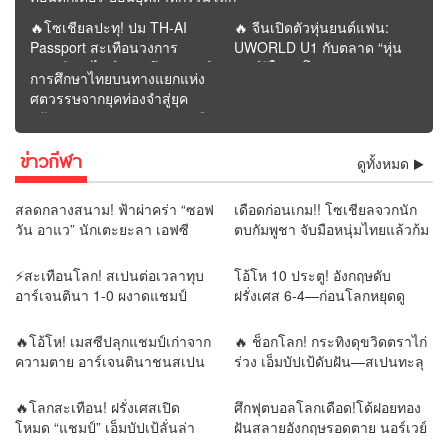
🔥โซเชียลปะทุ! ปม TH-AI
🔥 จีนเปิดตัวหุ่นยนต์แฟน:
Passport สะเทือนวงการ
UWORLD U1 กับตลาด “หุ่น
การเมือง “ไอซ์” เปิดศึกวิจารณ์
ยนต์รู้ใจคนโสด” | รายงาน
การศึกษาไทยบนทางแยกแห่ง
“ภาวุธ” ก่อนโพสต์หายจาก
โดย REMORA นักวิเคราะห์
ศตวรรษจากยุคท่องจำสู่ยุค
หน้าฟีด
สำนักข่าววิหคนิวส์
สร้างคุณค่า : อนาคตจะรุ่งหรือ
ร่วงอยู่ที่การปฏิรูปครั้งนี้ |
ข่าวกีฬา
รายงานโดย ดุลย์ จุลกะเศียน
ดูทั้งหมด
นักวิเคราะห์ สำนักข่าววิหคนิ
วส์
สลดกลางสนาม! ฟ้าผ่าคร่า “ซอฟ
เดือดก่อนเกม!! โซเชียลจวกนัก
วัน อาแว” นักเตะยะลา เอฟซี
ตบกัมพูชา จับมือหนุ่มไทยแล้วก้ม
เสียชีวิตต่อหน้าแฟนบอล
เช็ดมือกับรองเท้า “ยามีน” ลั่น
แบบนี้ไม่ควรทำ
⚡สะเทือนโลก! สเปนต่อเวลาทุบ
โอ้โห 10 ประตู! อังกฤษดับ
อาร์เจนตินา 1-0 ผงาดแชมป์
ฝรั่งเศส 6-4—ก่อนโลกหยุดดู
โลก💯
“เมสซี–ยามาล”
🔥โอ้โห! เมสซีปลุกแชมป์เก่าจาก
🔥 ช็อกโลก! กระทิงดุขวิดตราไก่
ความตาย อาร์เจนตินาชนสเปน
ร่วง เอ็มบัปเป้ดับฝัน—สเปนทะลุ
นัดเดียวตัดสินราชาโลก!
ชิงบอลโลก!
🔥โลกสะเทือน! ฝรั่งเศสเปิด
ศึกฟุตบอลโลกเดือด!โด้ฝอยทอง
โหมด “แชมป์” เอ็มบัปเป้ลั่นล่า
ฝันสลายอังกฤษรอดตาย นอร์เวย์
ดาวดวงที่สอง เมสซีขอเขียน
ล้มยักษ์บราซิล รอบน็อกเอาต์พลิก