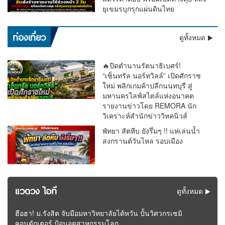
ยุเขมรบุกรุกแผ่นดินไทย
เตือนด่วน !! อุตุฯ ชี้ฝนถล่มทั่วไทย “ตะวันออก–อันดามัน” หนัก
ท่องเที่ยว
ดูทั้งหมด
มาก กทม.โดน 60% ระวังน้ำท่วม
🔥ปิดตำนานรัตนาธิเบศร์!
“เซ็นทรัล นอร์ทวิลล์” เปิดศักราช
ใหม่ พลิกเกมค้าปลีกนนทบุรี สู่
มหานครไลฟ์สไตล์แห่งอนาคต
รายงานข่าวโดย REMORA นัก
วิเคราะห์สำนักข่าววิหคนิวส์
พัทยา สัตหีบ ยังรึ่มๆ !! แห่เล่นน้ำ
สงกรานต์วันไหล รอบเมือง
แวดวง ไอที
ดูทั้งหมด
ฮือฮา! ม.รังสิต จับมือมหาวิทยาลัยไต้หวัน ปั้นวิศวกรเซมิ
คอนดักเตอร์ ป้อนอุตสาหกรรมโลก