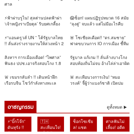
ศาล
⚡ฟ้าผ่าบรูไน! สุลต่านปลดฟ้าผ่า
😱ช็อก! แผนปฏิรูปหมวด 16 สมัย
‘เจ้าหญิงราเบียตุล’ ริบยศเกลี้ยง
“ลุงตู่” จบแล้ว แต่ไม่มีอะไรคืบ
เซ่นพฤติกรรมเสื่อมเสีย-ไม่เคารพ
หน้า
ราชวงศ์😱
⚡“แอนดรูวส์ UN ” โต้รัฐบาลไทย
🚨 โซเชียลเดือด!! “ดร.สมชาย”
!! ลั่นส่งร่างรายงานให้ล่วงหน้า 2
ฟาดขบวนการ IO การเมือง ชี้ทีม
วัน แต่ไร้คำตอบ พร้อมเปิดทาง
รับจ้างสร้าง “ทีมอวตาร” ทั้งหน้า
คุย หลังยุเขมรบุกรุกแผ่นดินไทย
เงิน–ส้ม–แดง ระดมถล่มคนเห็น
สิงหาฯ การเมืองเดือด! “ไพศาล”
รัฐบาล แก้เกม !! ลั่นล้างบางโกง
ต่าง ดั่งฝูงไฮยีน่า
ฟันธง ปปช.เอาจริงสอบโกง 1.8
สอบท้องถิ่นไม่จบ อ้างไล่ล่าเอาผิด
แสนล้าน ลามโกงครั้งมโหราฬ
ทั้งขบวนการ หลังแจ้งข้อหาอดีต
อธิบดี คนในพรรคโดนจับ
🚨 เขมรกลับลำ !! เดินหน้าฝึก
🚨 สะเทือนวงการเงิน! “หมอ
เรือรบจีน โชว์กำลังทางทะเล
วรงค์” จี้ผู้ว่าแบงก์ชาติ เปิดปม
“เตีย บันห์–เตีย เซยฮา” ไม่สนจีน
แบงก์พัน 1.4 แสนล้านหายจาก
ระงับการส่งอาวุธให้
ระบบ เชื่ออาจโยงคอร์รัปชัน–ทุน
เทา
อาชญกรรม
ดูทั้งหมด
⚡”บิ๊กโจ๊ก”
🇹🇭
ช็อกโซเชีย
ศาลฟันไม่
ดันทุรัง !!
สะเทือนใจ!
ล! แชต
เลี้ยง! อดีต
ฟ้อง
“พี่เต้ ก้าว
แม่–ลูกถูก
อัยการ