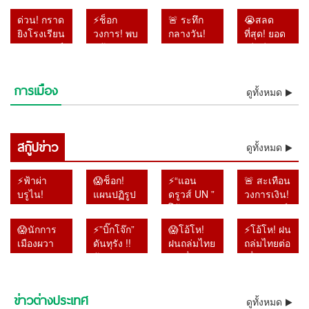
เลขาฯ-รอง
ล้ำ” เปิด
แชร์ว่อน
ทหาร
ด่วน! กราด
⚡ช็อก
🚨 ระทึก
😭สลด
เลขาฯ
แผลวัยเด็ก
หลังเหตุก
เพชรบูรณ์
ยิงโรงเรียน
วงการ! พบ
กลางวัน!
ที่สุด! ยอด
ป.ป.ช. ปม
อ้างถูกบูลลี่
ราดยิง
ติดคุก 4 ปี
เทพศิรินทร์
แล้วร่าง
รถเก๋งพุ่ง
เสียชีวิตพุ่ง
เอกสารเท็จ
หนักจน
โรงเรียน
คดีใช้
นนทบุรี
“เต้ ดรา
ทะลุศูนย์
9 ศพ เหตุก
คดีสินบน
เกือบเสีย
ตำรวจยัง
อำนาจมิ
เสียชีวิต 6
ก้อนไฟว์”
เด็กเล็ก
ราดยิง
ทองคำ
ชีวิต
ไม่ฟันธง
ชอบ
การเมือง
ราย เจ็บ
ลอยแม่น้ำ
ขณะเด็ก
โรงเรียน
ดูทั้งหมด
หลังโดน
ของจริง
รายงานคดี
กว่า 20 คน
เจ้าพระยา
กำลังนอน
ดังนนทบุรี
ศาลฎีกาตั้ง
ยาไม่ตรง
ตำรวจคุม
หลังหายตัว
พัก เจ็บ
พบปู่ย่าเสีย
องคณะชี้
ความจริง
สถานการณ์
ปริศนา
หลายราย
ชีวิตเพิ่มใน
มูลความผิด
ไม่รอ
ได้แล้ว
สกู๊ปข่าว
ตั้งแต่เช้า
ผู้ปกครอง
บ้าน
ดูทั้งหมด
ไปแล้ว
ลงอาญา
มืด
แห่รุดดู
อาการ
⚡ฟ้าผ่า
😱ช็อก!
⚡“แอน
🚨 สะเทือน
บรูไน!
แผนปฏิรูป
ดรูวส์ UN ”
วงการเงิน!
สุลต่าน
หมวด 16
โต้รัฐบาล
“หมอวรงค์”
ปลดฟ้าผ่า
สมัย “ลุงตู่”
ไทย !! ลั่น
จี้ผู้ว่าแบงก์
😱นักการ
⚡”บิ๊กโจ๊ก”
😱โอ้โห!
⚡โอ้โห! ฝน
‘เจ้าหญิงรา
จบแล้ว แต่
ส่งร่าง
ชาติ เปิด
เมืองผวา
ดันทุรัง !!
ฝนถล่มไทย
ถล่มไทยต่อ
เบียตุล’ ริบ
ไม่มีอะไร
รายงานให้
ปมแบงก์
แน่ !! หา
ฟ้อง
ต่อเนื่อง
เนื่อง กรมอุ
ยศเกลี้ยง
คืบหน้า
ล่วงหน้า 2
พัน 1.4
แบ๊งก์
เลขาฯ-รอง
กรมอุตุฯ
ตุฯ เตือน
เซ่น
วัน แต่ไร้
แสนล้าน
1000
เลขาฯ
เตือน
เหนือ–
พฤติกรรม
คำตอบ
หายจาก
ข่าวต่างประเทศ
จำนวน 1.4
⚡ฟ้าผ่าบรูไน! สุลต่านปลด
ป.ป.ช. ปม
⚡“แอนดรูวส์ UN ” โต้รัฐบาล
เหนือ–
อีสาน–
ดูทั้งหมด
เสื่อมเสีย-
พร้อมเปิด
ระบบ เชื่อ
⚡”บิ๊กโจ๊ก” ดันทุรัง !! ฟ้อง
😱โอ้โห! ฝนถล่มไทยต่อเนื่อง