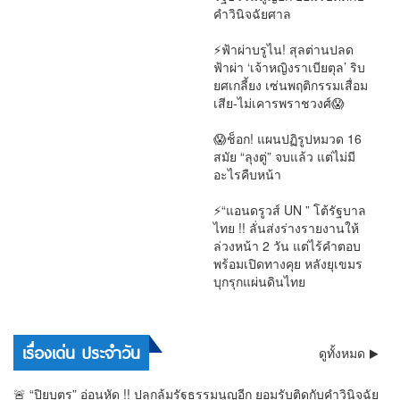
คำวินิจฉัยศาล
การเมือง
⚡ฟ้าผ่าบรูไน! สุลต่านปลด
ฟ้าผ่า ‘เจ้าหญิงราเบียตุล’ ริบ
ยศเกลี้ยง เซ่นพฤติกรรมเสื่อม
เสีย-ไม่เคารพราชวงศ์😱
การเมือง
😱ช็อก! แผนปฏิรูปหมวด 16
สมัย “ลุงตู่” จบแล้ว แต่ไม่มี
อะไรคืบหน้า
#กฎหมาย
⚡“แอนดรูวส์ UN ” โต้รัฐบาล
ไทย !! ลั่นส่งร่างรายงานให้
ล่วงหน้า 2 วัน แต่ไร้คำตอบ
พร้อมเปิดทางคุย หลังยุเขมร
บุกรุกแผ่นดินไทย
การเมือง
เรื่องเด่น ประจำวัน
ดูทั้งหมด
🚨 “ปิยบุตร” อ่อนหัด !! ปลุกล้มรัฐธรรมนูญอีก ยอมรับติดกับคำวินิจฉัย