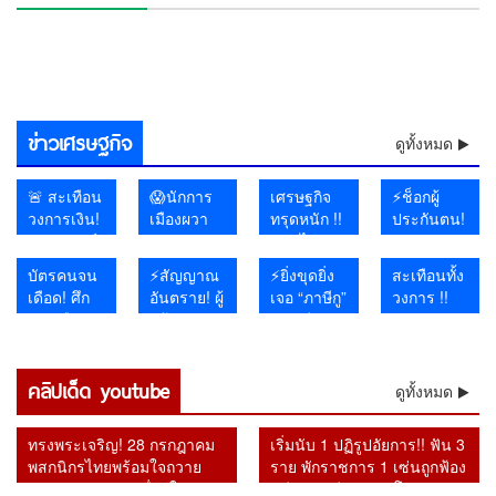
แสนล้าน
ฟ้าผ่า ‘เจ้าหญิงราเบียตุล’ ริบ
⚡โอ้โห! ฝนถล่มไทยต่อเนื่อง
เอกสารเท็จ
ไทย !! ลั่นส่งร่างรายงานให้
🔥อิหร่านงัดไม้แข็ง! เตรียม
อีสาน–
ตะวันออก
ไม่เคารพ
ทางคุย
อาจโยง
เลขาฯ-รองเลขาฯ ป.ป.ช. ปม
ด่วน! สหรัฐฯ ผวา แฮกเกอร์
กรมอุตุฯ เตือนเหนือ–อีสาน–
โดดเดี่ยว!!! สหรัฐฯ ส่อรบเดี่ยว
ถูกยกเลิก
ยศเกลี้ยง เซ่นพฤติกรรมเสื่อม
กรมอุตุฯ เตือนเหนือ–อีสาน–
ช็อกโลกการบิน! อินโดนีเซีย
คดีสินบน
ล่วงหน้า 2 วัน แต่ไร้คำตอบ
ห้ามเรือสหรัฐฯ-อิสราเอลผ่านฮ
⚡เจอแล้วแก๊งไอซ์ส่งญี่ปุ่น !!
ตะวันออก
รับมือฝน
ราชวงศ์😱
หลังยุเขมร
คอร์รัปชัน–
เอกสารเท็จคดีสินบนทองคำ
โยงอิหร่าน ถล่มระบบน้ำ 12
😱งง กับทรัมป์ !! พร้อมคุย
ตะวันออก รับมือฝนหนักถึงหนัก
พันธมิตรยุโรปทยอยถอยห่าง
ช็อกห้องประชุมโลก! สหรัฐฯ
สิ่งที่รัฐบาล
เสีย-ไม่เคารพราชวงศ์😱
ตะวันออก รับมือฝนหนักถึงหนัก
รวบนักบินมาเลเซียแอร์ไลน์
ทองคำ
พร้อมเปิดทางคุย หลังยุเขมร
อร์มุซ น้ำมันโลกพุ่งทันที
หลอกหญิงถือ ยัดกาแฟ หลัก
รับมือฝน
หนักถึงหนัก
บุกรุกแผ่น
ทุนเทา
หลังโดนศาลฎีกาตั้งองคณะชี้
รัฐ สั่งต้มน้ำดื่ม ฉายภาพ
อิหร่านเป็นมิตร แต่จะไม่
มาก เสี่ยงน้ำป่า–น้ำล้นตลิ่ง
ไม่ร่วมวงโจมตีอิหร่าน
ลุกออกทันทีเมื่อฝรั่งเศสขึ้นพูด
ไม่กล้าทำ
มาก เสี่ยงน้ำป่า–น้ำล้นตลิ่ง
ลอบขนยาอี 26 กิโลกรัม คาส
หลังโดน
บุกรุกแผ่นดินไทย
ฐานชัดลามนับสิบคน 😱
หนักถึงหนัก
มาก เสี่ยง
ดินไทย
มูลความผิดไปแล้ว
สงครามไซเบอร์เดือด
เจรจา
เรื่องสิทธิมนุษยชน
หลัง ผู้ว่า
นามบิน
ศาลฎีกาตั้ง
มาก เสี่ยง
น้ำป่า–น้ำ
แบ็งก์ชาติ
องคณะชี้
น้ำป่า–น้ำ
ล้นตลิ่ง
ยันหายไป
ข่าวเศรษฐกิจ
มูลความผิด
ล้นตลิ่ง
ดูทั้งหมด
จากระบบ
ไปแล้ว
🚨 สะเทือน
😱นักการ
เศรษฐกิจ
⚡ช็อกผู้
วงการเงิน!
เมืองผวา
ทรุดหนัก !!
ประกันตน!
“หมอวรงค์”
แน่ !! หา
คลิปไวรัล
จ่ายเงิน
จี้ผู้ว่าแบงก์
แบ๊งก์
เผยสาว
ตรงทุก
บัตรคนจน
⚡สัญญาณ
⚡ยิ่งขุดยิ่ง
สะเทือนทั้ง
ชาติ เปิด
1000
สถาน
เดือน แต่
เดือด! ศึก
อันตราย! ผู้
เจอ “ภาษีกู”
วงการ !!
ปมแบงก์
จำนวน 1.4
บันเทิงนั่ง
กองทุน
การเมือง
สร้าง
!! “อ.วีระ”
ผศ.ดร.อานนท์
พัน 1.4
แสนล้าน
รอทั้งร้าน
ประกัน
ปะทุ
นโยบาย
จี้ พช. เปิด
รำลึก
แสนล้าน
ถูกยกเลิก
ไร้ลูกค้า
สังคม
“อนุทิน”
30 บาท
บัญชี
“รศ.ดร.สม
หายจาก
สิ่งที่รัฐบาล
เข้าใช้
ติดลบถึง
เจอแรง
คลิปเด็ด youtube
ยอมรับ
OTOP ใช้
เกียรติ”
ดูทั้งหมด
ระบบ เชื่อ
ไม่กล้าทำ
บริการ โซ
2.6 แสน
กดดันรอบ
ระบบต้อง
ภาษี
ย้อนคำ
อาจโยง
หลัง ผู้ว่า
เชียล
ล้าน
ด้าน “เอก
ปฏิรูปด่วน
ประชาชน
เตือน
คอร์รัปชัน–
แบ็งก์ชาติ
สะท้อน
ทรงพระเจริญ! 28 กรกฎาคม
เริ่มนับ 1 ปฏิรูปอัยการ!! ฟัน 3
นิติ” รับศึก
มหาศาล
Bitcoin วัน
ทุนเทา
ยันหายไป
กำลังซื้อหด
พสกนิกรไทยพร้อมใจถวาย
ราย พักราชการ 1 เซ่นถูกฟ้อง
หนักคัด
แต่ร้านยิ่ง
นี้หลายคดี
จากระบบ
ตัว
พระพรชัยมงคล เนื่องในวัน
คดีทุจริต อีก 2 รายโดนวินัย