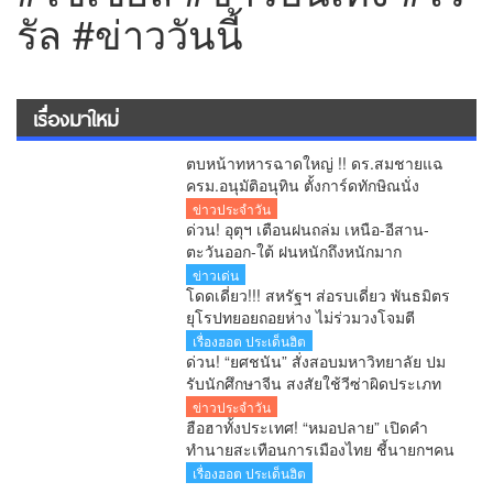
รัล #ข่าววันนี้
เรื่องมาใหม่
ตบหน้าทหารฉาดใหญ่ !! ดร.สมชายแฉ
ครม.อนุมัติอนุทิน ตั้งการ์ดทักษิณนั่ง
ผอ.ปฎิรูปประเทศ ระดับ C11 จับโป๊ะ
ข่าวประจำวัน
หลานทักษิณชงเอง
ด่วน! อุตุฯ เตือนฝนถล่ม เหนือ-อีสาน-
ตะวันออก-ใต้ ฝนหนักถึงหนักมาก
กทม.ฝนตก 70% คลื่นทะเลสูง
ข่าวเด่น
โดดเดี่ยว!!! สหรัฐฯ ส่อรบเดี่ยว พันธมิตร
ยุโรปทยอยถอยห่าง ไม่ร่วมวงโจมตี
อิหร่าน
เรื่องฮอต ประเด็นฮิต
ด่วน! “ยศชนัน” สั่งสอบมหาวิทยาลัย ปม
รับนักศึกษาจีน สงสัยใช้วีซ่าผิดประเภท
ลั่นพบจะเอาผิด
ข่าวประจำวัน
ฮือฮาทั้งประเทศ! “หมอปลาย” เปิดคำ
ทำนายสะเทือนการเมืองไทย ชี้นายกฯคน
ใหม่ หนุ่มหน้าใหม่ พรรคใหม่ โปรไฟล์
เรื่องฮอต ประเด็นฮิต