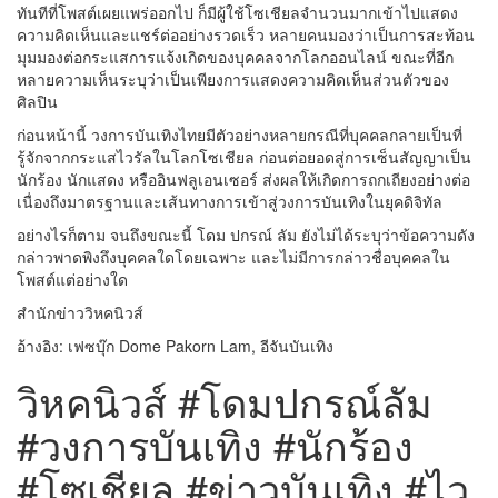
ทันทีที่โพสต์เผยแพร่ออกไป ก็มีผู้ใช้โซเชียลจำนวนมากเข้าไปแสดง
ความคิดเห็นและแชร์ต่ออย่างรวดเร็ว หลายคนมองว่าเป็นการสะท้อน
มุมมองต่อกระแสการแจ้งเกิดของบุคคลจากโลกออนไลน์ ขณะที่อีก
หลายความเห็นระบุว่าเป็นเพียงการแสดงความคิดเห็นส่วนตัวของ
ศิลปิน
ก่อนหน้านี้ วงการบันเทิงไทยมีตัวอย่างหลายกรณีที่บุคคลกลายเป็นที่
รู้จักจากกระแสไวรัลในโลกโซเชียล ก่อนต่อยอดสู่การเซ็นสัญญาเป็น
นักร้อง นักแสดง หรืออินฟลูเอนเซอร์ ส่งผลให้เกิดการถกเถียงอย่างต่อ
เนื่องถึงมาตรฐานและเส้นทางการเข้าสู่วงการบันเทิงในยุคดิจิทัล
อย่างไรก็ตาม จนถึงขณะนี้ โดม ปกรณ์ ลัม ยังไม่ได้ระบุว่าข้อความดัง
กล่าวพาดพิงถึงบุคคลใดโดยเฉพาะ และไม่มีการกล่าวชื่อบุคคลใน
โพสต์แต่อย่างใด
สำนักข่าววิหคนิวส์
อ้างอิง: เฟซบุ๊ก Dome Pakorn Lam, อีจันบันเทิง
วิหคนิวส์ #โดมปกรณ์ลัม
#วงการบันเทิง #นักร้อง
#โซเชียล #ข่าวบันเทิง #ไว