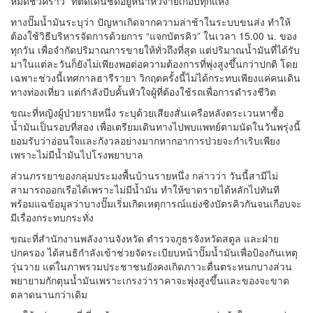
หมดชั่วคราว” ที่ติดเด่นชัดอยู่หน้าหัวจ่ายเกือบทุกแห่ง
ทางปั๊มน้ำมันระบุว่า ปัญหาเกิดจากความล่าช้าในระบบขนส่ง ทำให้
ต้องใช้วิธีบริหารจัดการด้วยการ “แจกบัตรคิว” ในเวลา 15.00 น. ของ
ทุกวัน เพื่อจำกัดปริมาณการขายให้ทั่วถึงที่สุด แต่ปริมาณน้ำมันที่ได้รับ
มาในแต่ละวันก็ยังไม่เพียงพอต่อความต้องการที่พุ่งสูงขึ้นกว่าปกติ โดย
เฉพาะช่วงนี้เทศกาลฮารีรายา วิกฤตครั้งนี้ไม่ได้กระทบเพียงแค่คนเดิน
ทางท่องเที่ยว แต่กำลังบีบคั้นหัวใจผู้ที่ต้องใช้รถเพื่อการดำรงชีวิต
ขณะที่หญิงผู้ป่วยรายหนึ่ง ระบุด้วยเสียงสั่นเครือหลังตระเวนหาซื้อ
น้ำมันเป็นรอบที่สอง เพื่อเตรียมเดินทางไปพบแพทย์ตามนัดในวันพรุ่งนี้
ยอมรับว่าอ่อนใจและกังวลอย่างมากหากอาการป่วยจะกำเริบเพียง
เพราะไม่มีน้ำมันไปโรงพยาบาล
ส่วนภรรยาของกลุ่มประมงพื้นบ้านรายหนึ่ง กล่าวว่า วันนี้สามีไม่
สามารถออกเรือได้เพราะไม่มีน้ำมัน ทำให้ขาดรายได้หลักไปทันที
พร้อมแฉข้อมูลว่าบางปั๊มเริ่มเกิดเหตุการณ์แย่งชิงบัตรคิวกันจนเกือบจะ
มีเรื่องกระทบกระทั่ง
ขณะที่สำนักงานพลังงานจังหวัด ตำรวจภูธรจังหวัดสตูล และฝ่าย
ปกครอง ได้สนธิกำลังเข้าช่วยจัดระเบียบหน้าปั๊มน้ำมันเพื่อป้องกันเหตุ
วุ่นวาย แต่ในภาพรวมประชาชนยังคงเกิดภาวะตื่นตระหนกบางส่วน
พยายามกักตุนน้ำมันเพราะเกรงว่าราคาจะพุ่งสูงขึ้นและของจะขาด
ตลาดนานกว่าเดิม