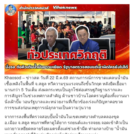
Khaosod – ข่าวสด วันที่ 22 มี.ค.69 สถานการณ์การขาดแคลนน้ำมัน
เชื้อเพลิงในพื้นที่ จ.สตูล ทวีความรุนแรงจนถึงขั้นวิกฤต หลังยืดเยื้อมา
นานกว่า 5 วันเต็ม ส่งผลกระทบเป็นลูกโซ่ต่อเศรษฐกิจฐานรากและ
การสัญจรในช่วงเทศกาลสำคัญ ด้านชาวบ้านโอดครวญต้องทิ้งงานมา
นั่งเฝ้าปั๊ม วอนรัฐบาลและหน่วยงานที่เกี่ยวข้องเร่งแก้ปัญหาคอขวด
การขนส่งก่อนเหตุการณ์ลุกลามเป็นความวุ่นวาย
จากการลงพื้นที่ตรวจสอบปั๊มน้ำมันในเขตเทศบาลตำบลคลองขุด
อ.เมือง จ.สตูล พบภาพที่หาดูได้ยาก รถยนต์และรถจยย.จอดเข้าคิวเป็น
แถวยาวเหยียดหลายร้อยเมตรตั้งแต่ช่วงเช้ามืด ท่ามกลางป้าย “น้ำมัน