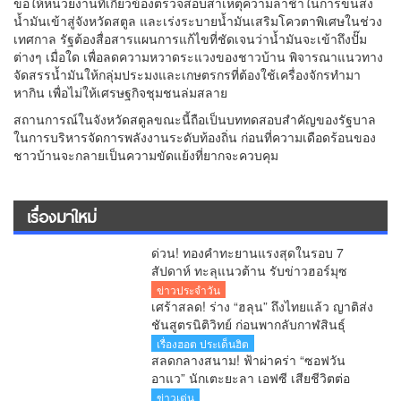
ขอให้หน่วยงานที่เกี่ยวข้องตรวจสอบสาเหตุความล่าช้าในการขนส่ง
น้ำมันเข้าสู่จังหวัดสตูล และเร่งระบายน้ำมันเสริมโควตาพิเศษในช่วง
เทศกาล รัฐต้องสื่อสารแผนการแก้ไขที่ชัดเจนว่าน้ำมันจะเข้าถึงปั๊ม
ต่างๆ เมื่อใด เพื่อลดความหวาดระแวงของชาวบ้าน พิจารณาแนวทาง
จัดสรรน้ำมันให้กลุ่มประมงและเกษตรกรที่ต้องใช้เครื่องจักรทำมา
หากิน เพื่อไม่ให้เศรษฐกิจชุมชนล่มสลาย
สถานการณ์ในจังหวัดสตูลขณะนี้ถือเป็นบททดสอบสำคัญของรัฐบาล
ในการบริหารจัดการพลังงานระดับท้องถิ่น ก่อนที่ความเดือดร้อนของ
ชาวบ้านจะกลายเป็นความขัดแย้งที่ยากจะควบคุม
เรื่องมาใหม่
ด่วน! ทองคำทะยานแรงสุดในรอบ 7
สัปดาห์ ทะลุแนวต้าน รับข่าวฮอร์มุซ
คลี่คลาย
ข่าวประจำวัน
เศร้าสลด! ร่าง “ฮลุน” ถึงไทยแล้ว ญาติส่ง
ชันสูตรนิติวิทย์ ก่อนพากลับกาฬสินธุ์
เรื่องฮอต ประเด็นฮิต
สลดกลางสนาม! ฟ้าผ่าคร่า “ซอฟวัน
อาแว” นักเตะยะลา เอฟซี เสียชีวิตต่อ
หน้าแฟนบอล
ข่าวเด่น