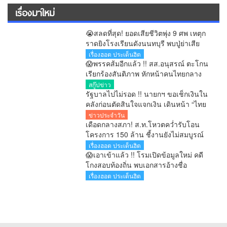
เรื่องมาใหม่
😭สลดที่สุด! ยอดเสียชีวิตพุ่ง 9 ศพ เหตุก
ราดยิงโรงเรียนดังนนทบุรี พบปู่ย่าเสีย
ชีวิตเพิ่มในบ้าน
เรื่องฮอต ประเด็นฮิต
😱พรรคส้มอีกแล้ว !! สส.อนุสรณ์ ตะโกน
เรียกร้องสันติภาพ หักหน้าคนไทยกลาง
สภา ต่อหน้า “มิน อ่อง หล่าย” ก่อนตร.คุม
สกู๊ปข่าว
ตัว
รัฐบาลไปไม่รอด !! นายกฯ ขอเช็กเงินใน
คลังก่อนตัดสินใจแจกเงิน เดินหน้า “ไทย
ช่วยไทย พลัส” เฟส 2 อ้างเศรษฐกิจฟื้น
ข่าวประจำวัน
การค้า-จีดีพีพุ่ง
เดือดกลางสภา! ส.ท.โหวตคว่ำรับโอน
โครงการ 150 ล้าน ชี้งานยังไม่สมบูรณ์
หวั่นภาระตกที่ภาษีประชาชน
เรื่องฮอต ประเด็นฮิต
😱เอาเข้าแล้ว !! โรมเปิดข้อมูลใหม่ คดี
โกงสอบท้องถิ่น พบเอกสารอ้างชื่อ
“อนุทิน” ตั้งแต่สมัยนั่งรองนายกฯ
เรื่องฮอต ประเด็นฮิต