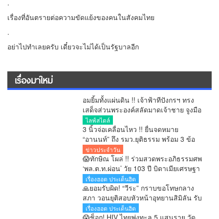
.
เรื่องที่อันตรายต่อความขัดแย้งของคนในสังคมไทย
.
อย่าไปทำเลยครับ เดี๋ยวจะไม่ได้เป็นรัฐบาลอีก
เรื่องมาใหม่
อมยิ้มทั้งแผ่นดิน !! เจ้าฟ้าทีปังกรฯ ทรง
เสด็จส่วนพระองค์สลัดมาดเจ้าชาย จูงมือ
พระสหายสนิทชาวญี่ปุ่นเปิดตัวหวานชื่น
ไลฟ์สไตล์
กลางกรุง ประกาศชัดเจน “ผมกำลังจีบอยู่”
3 นิ้วจ่อเคลื่อนไหว !! ยื่นจดหมาย
“อานนท์” ถึง รมว.ยุติธรรม พร้อม 3 ข้อ
เรียกร้อง ระงับแยกขังนักโทษคดี ม.112
ข่าวประจำวัน
หลังกรมคุกแจงแค่ลดการแออัด
😱ทักษิณ โผล่ !! ร่วมสวดพระอภิธรรมศพ
‘พล.ต.ท.ผ่อน’ วัย 103 ปี บิดาเมียเศรษฐา
เรื่องฮอต ประเด็นฮิต
🙏ยอมรับผิด! “วีระ” กราบขอโทษกลาง
สภา วอนยุติสอบหัวหน้าอุทยานสิมิลัน รับ
จำปีเข้าพักคลาดเคลื่อน
เรื่องฮอต ประเด็นฮิต
😱ช็อก! HIV ไทยพุ่งทะลุ 5 แสนราย วัด