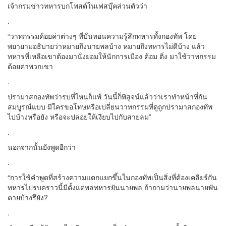
เจ้ากรมข่าวทหารบกโพสต์ในเฟสบุ๊คส่วนตัวว่า
.
“วาทกรรมด้อยค่าต่างๆ ที่บั่นทอนความรู้สึกทหารทั้งกองทัพ โดย
พยายามอธิบายว่าหมายถึงนายพลบ้าง หมายถึงทหารไม่ดีบ้าง แล้ว
ทหารที่เหลือเขาต้องมานั่งยอมให้นักการเมือง ด้อม ติ่ง มาใช้วาทกรรม
ด้อยค่าพวกเขา
.
ปรามาสกองทัพว่ารบที่ไหนก็แพ้ วันนี้ก็พิสูจน์แล้วว่าเราทำหน้าที่กัน
สมบูรณ์แบบ มีใครขอโทษหรือเปลี่ยนวาทกรรมที่ดูถูกปรามาสกองทัพ
ไปบ้างหรือยัง หรือจะปล่อยให้เงียบไปกับสายลม”
.
นอกจากนั้นยังพูดอีกว่า
.
“การใช้คำพูดที่สร้างความแตกแยกขึ้นในกองทัพเป็นสิ่งที่ต้องเคลียร์กัน
ทหารไปรบคราวนี้มีตั้งแต่พลทหารยันนายพล ถ้าถามว่านายพลนายพัน
ตายบ้างรึยัง?
.