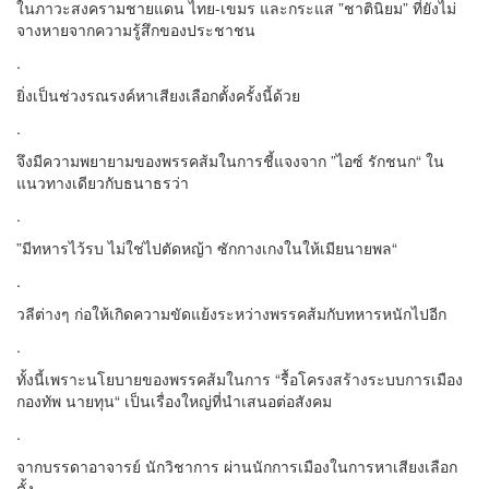
ในภาวะสงครามชายแดน ไทย-เขมร และกระแส ”ชาตินิยม” ที่ยังไม่
จางหายจากความรู้สึกของประชาชน
.
ยิ่งเป็นช่วงรณรงค์หาเสียงเลือกตั้งครั้งนี้ด้วย
.
จึงมีความพยายามของพรรคส้มในการชี้แจงจาก ”ไอซ์ รักชนก“ ใน
แนวทางเดียวกับธนาธรว่า
.
”มีทหารไว้รบ ไม่ใช่ไปตัดหญ้า ซักกางเกงในให้เมียนายพล“
.
วลีต่างๆ ก่อให้เกิดความขัดแย้งระหว่างพรรคส้มกับทหารหนักไปอีก
.
ทั้งนี้เพราะนโยบายของพรรคส้มในการ “รื้อโครงสร้างระบบการเมือง
กองทัพ นายทุน“ เป็นเรื่องใหญ่ที่นำเสนอต่อสังคม
.
จากบรรดาอาจารย์ นักวิชาการ ผ่านนักการเมืองในการหาเสียงเลือก
ตั้ง