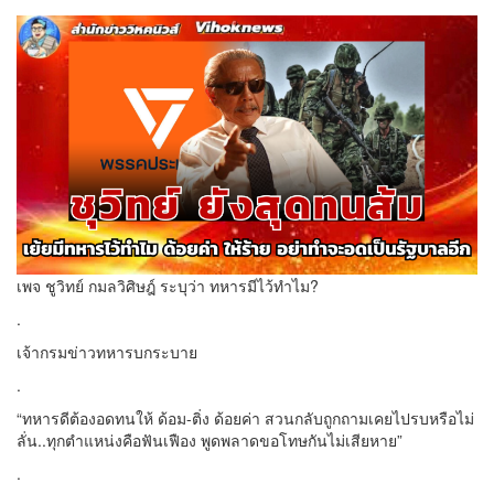
เพจ ชูวิทย์ กมลวิศิษฎ์ ระบุว่า ทหารมีไว้ทำไม?
.
เจ้ากรมข่าวทหารบกระบาย
.
“ทหารดีต้องอดทนให้ ด้อม-ติ่ง ด้อยค่า สวนกลับถูกถามเคยไปรบหรือไม่
ลั่น..ทุกตำแหน่งคือฟันเฟือง พูดพลาดขอโทษกันไม่เสียหาย”
.