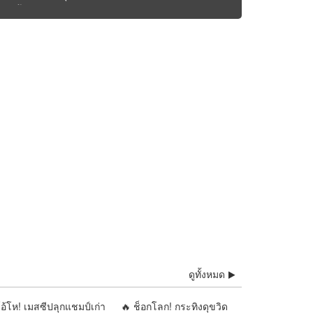
่ยุคสร้างคุณค่า : อนาคต
รุ่งหรือร่วงอยู่ที่การ
ิรูปครั้งนี้ |รายงานโดย
ลย์ จุลกะเศียนนัก
ิเคราะห์ สำนักข่าววิหคนิ
์
ดูทั้งหมด
อ้โห! เมสซีปลุกแชมป์เก่า
🔥 ช็อกโลก! กระทิงดุขวิด