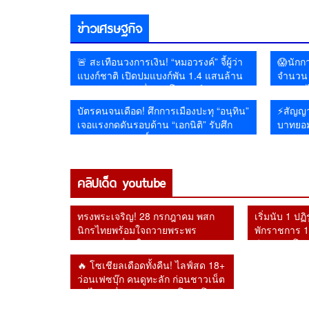
ดื่ม ฉายภาพสงคราม
อิหร่าน
ราชวงศ์😱
คุย หลังยุเขมรบุกรุกแผ่
ไซเบอร์เดือด
ข่าวเศรษฐกิจ
ดินไทย
🚨 สะเทือนวงการเงิน! “หมอวรงค์” จี้ผู้ว่า
😱นักกา
แบงก์ชาติ เปิดปมแบงก์พัน 1.4 แสนล้าน
จำนวน 1
หายจากระบบ เชื่ออาจโยงคอร์รัปชัน–ทุน
รัฐบาลไ
เทา
หายไป
บัตรคนจนเดือด! ศึกการเมืองปะทุ “อนุทิน”
⚡สัญญา
เจอแรงกดดันรอบด้าน “เอกนิติ” รับศึก
บาทยอม
หนักคัดกรองสิทธิ์
คลิปเด็ด youtube
ทรงพระเจริญ! 28 กรกฎาคม พสก
เริ่มนับ 1 ปฏ
นิกรไทยพร้อมใจถวายพระพร
พักราชการ 1 
ชัยมงคล เนื่องในวันเฉลิม
อีก 2 รายโดน
พระชนมพรรษา 74 พรรษา
อัยการสูงสุด
🔥 โซเชียลเดือดทั้งคืน! ไลฟ์สด 18+
ว่อนเฟซบุ๊ก คนดูทะลัก ก่อนชาวเน็ต
ตาไวพบชื่อ “กรมควบคุมโรค” โผล่
ร่วมรับชม