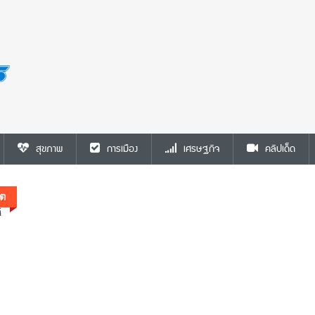
การเมือง
⚡ฟ้าผ่าบรูไน! สุลต่านปลดฟ้าผ่า ‘เจ้าหญิงราเ
ริบยศเกลี้ยง เซ่นพฤติกรรมเสื่อมเสีย-ไม่เคาร
สุขภาพ
การเมือง
เศรษฐกิจ
คลิปเด็ด
ราชวงศ์😱
ิต
าล
้