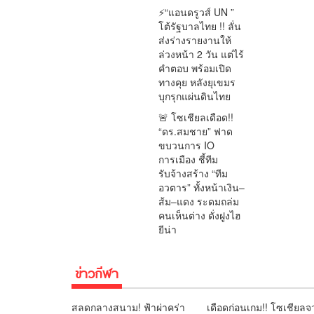
⚡“แอนดรูวส์ UN ”
โต้รัฐบาลไทย !! ลั่น
ส่งร่างรายงานให้
ล่วงหน้า 2 วัน แต่ไร้
คำตอบ พร้อมเปิด
ทางคุย หลังยุเขมร
บุกรุกแผ่นดินไทย
🚨 โซเชียลเดือด!!
“ดร.สมชาย” ฟาด
ขบวนการ IO
การเมือง ชี้ทีม
รับจ้างสร้าง “ทีม
อวตาร” ทั้งหน้าเงิน–
ส้ม–แดง ระดมถล่ม
คนเห็นต่าง ดั่งฝูงไฮ
ยีน่า
ข่าวกีฬา
สลดกลางสนาม! ฟ้าผ่าคร่า
เดือดก่อนเกม!! โซเชียลจ