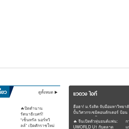
ชีวิตพลิกในพริบตา! “เนเน่
เดือดสนั่น! ชาวเน็ตถล่ม
ว้
ล
ลุ้นระทึกทั้งประเทศ! “ติณ
วินาทีประวัติศาสตร์! “ลิซ่า
สะ
็น
รอยัล” เปิดใจ ขอบคุณคน
“โต ซิลลี่ฟูลส์” หลังปล่อย
คล
ไม่
ติณ” สีหน้าเคร่งเครียด
BLACKPINK” สร้างชื่อ
สั
ขน
ไทยทั้งประเทศ พร้อมลุยล่า
พอดแคสต์สอนชีวิต เจอด
กร
ม
เข้าตรวจ DNA พิสูจน์
ประเทศไทย โชว์เปิด
แฉ
ฝันบนเวทีระดับโลก
ราม่าค้างเงินพนักงานย้อน
ลุ
วน !! อุตุฯ ชี้ฝนถล่มทั่วไทย
ความจริงเด็กในครรภ์ “ฟา
ฟุตบอลโลก 2026 สุดยิ่ง
มอ
ศร
รีดา” พ่อแม่ร่วมให้กำลังใจ
ใหญ่
นออก–อันดามัน” หนักมาก
ี่ยว
ดูทั้งหมด
แวดวง ไอที
ใกล้ชิด
น 60% ระวังน้ำท่วม
ฮือฮา! ม.รังสิต จับมือมหาวิทยาล
🔥ปิดตำนาน
ปั้นวิศวกรเซมิคอนดักเตอร์ ป้อน
รัตนาธิเบศร์!
อุตสาหกรรมโลก
“เซ็นทรัล นอร์ทวิ
🔥 จีนเปิดตัวหุ่นยนต์แฟน:
ก
ลล์” เปิดศักราชใหม่
UWORLD U1 กับตลาด
แ