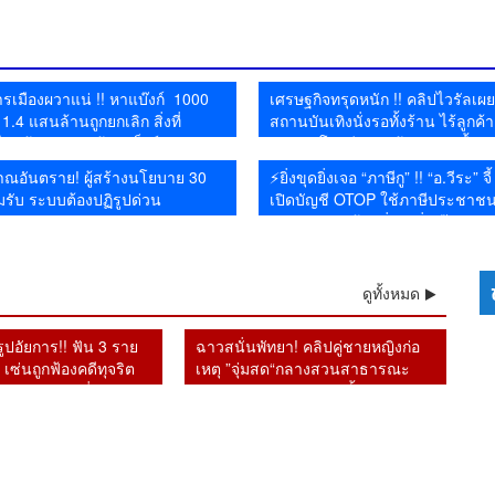
ยาอี 26 กิโลกรัม คาสนาม
คน 😱
น
ตั้งองคณะชี้มูลความผิดไป
น้ำป่า–น้ำล้นตลิ่ง
น้
บิน
แล้ว
รเมืองผวาแน่ !! หาแบ๊งก์ 1000
เศรษฐกิจทรุดหนัก !! คลิปไวรัลเผ
.4 แสนล้านถูกยกเลิก สิ่งที่
สถานบันเทิงนั่งรอทั้งร้าน ไร้ลูกค้า
ม่กล้าทำ หลัง ผู้ว่าแบ็งก์ชาติยัน
บริการ โซเชียลสะท้อนกำลังซื้อห
จากระบบ
ณอันตราย! ผู้สร้างนโยบาย 30
⚡ยิ่งขุดยิ่งเจอ “ภาษีกู” !! “อ.วีระ” จี
รับ ระบบต้องปฏิรูปด่วน
เปิดบัญชี OTOP ใช้ภาษีประชาช
มหาศาล แต่ร้านยิ่งทำยิ่งเจ๊ง
ดูทั้งหมด
ิรูปอัยการ!! ฟัน 3 ราย
ฉาวสนั่นพัทยา! คลิปคู่ชายหญิงก่อ
เซ่นถูกฟ้องคดีทุจริต
เหตุ ”จุ่มสด“กลางสวนสาธารณะ
วินัย หลังเปลี่ยน
รปภ.เผยเดินตรวจผ่านขั้นผงะ
คนใหม่