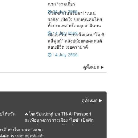
ฉาก “รามเกียร
24 July 2569
ชีวิตพลิกในพริบตา! “เนเน่
รอยัล” เปิดใจ ขอบคุณคนไทย
ทั้งประเทศ พร้อมลุยล่าฝันบน
14 July 2569
เดือดสนั่น! ชาวเน็ตถล่ม “โต ซิ
ลลี่ฟูลส์” หลังปล่อยพอดแคสต์
สอนชีวิต เจอดราม่าค้
14 July 2569
าวทั้งโลก! AGT โพสต์
🚨 ด่วน! “หนุ่ม กรรชัย”
ดูทั้งหมด
เทือนจอ! กสทช. ส่ง
ความจริงโผล่ ! “ทราย
ิป “เนเน่ รอยัล” ซ้ำ
เปิดผลตรวจ DNA ชี้ชัด
ญญาณเตือน “รายการ
สก๊อต” อ้างหลักฐาน
ะแสแรง คนดูแห่เชียร์
เด็กในท้อง “ฟารีดา” เป็น
” ของมดดำ ปมพิธีกรถูก
พินัยกรรมในตู้เซฟตัวเอง
้น Golden Buzzer
ลูกของ “ติณติณ”
งถามไม่เป็นกลาง
หาย
ดูทั้งหมด
ัยไต้หวัน
🔥โซเชียลปะทุ! ปม TH-AI Passport
สะเทือนวงการการเมือง “ไอซ์” เปิดศึก
วิจารณ์ “ภาวุธ” ก่อนโพสต์หายจากหน้า
ารศึกษาไทยบนทางแยก
ฟีด
ห่งศตวรรษจากยุคท่องจำ