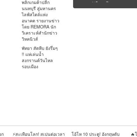
พลิกเกมค้าปลีก
“หุ่นยนต์รู้ใจคนโสด” |
สู
นนทบุรี สู่มหานคร
รายงานโดย REMORA นัก
จะ
ไลฟ์สไตล์แห่ง
วิเคราะห์ สำนักข่าววิหคนิ
ปฏ
อนาคต รายงานข่าว
วส์
ดุ
โดย REMORA นัก
ว
วิเคราะห์สำนักข่าว
วส
วิหคนิวส์
พัทยา สัตหีบ ยังรึ่มๆ
!! แห่เล่นน้ำ
สงกรานต์วันไหล
รอบเมือง
วก
⚡สะเทือนโลก! สเปนต่อเวลา
โอ้โห 10 ประตู! อังกฤษดับ
🔥โ