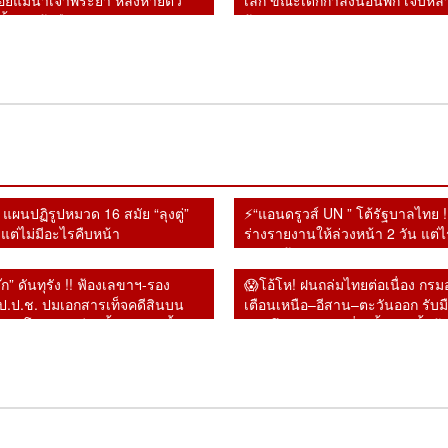
อยแม่น้ำเจ้าพระยา หลังหายตัว
เล็ก ขณะเด็กกำลังนอนพัก เจ็บห
ั้งแต่เช้ามืด
ผู้ปกครองแห่รุดดูอาการ
 แผนปฏิรูปหมวด 16 สมัย “ลุงตู่”
⚡“แอนดรูวส์ UN ” โต้รัฐบาลไทย !! 
แต่ไม่มีอะไรคืบหน้า
ร่างรายงานให้ล่วงหน้า 2 วัน แต่ไ
ตอบ พร้อมเปิดทางคุย หลังยุเขมรบ
แผ่นดินไทย
จ๊ก” ดันทุรัง !! ฟ้องเลขาฯ-รอง
😱โอ้โห! ฝนถล่มไทยต่อเนื่อง กรมอ
ป.ป.ช. ปมเอกสารเท็จคดีสินบน
เตือนเหนือ–อีสาน–ตะวันออก รับม
หลังโดนศาลฎีกาตั้งองคณะชี้มูล
หนักถึงหนักมาก เสี่ยงน้ำป่า–น้ำล้น
ดไปแล้ว
⚡”บิ๊กโจ๊ก” ดันทุรัง !! ฟ้อง
😱โอ้โห! ฝนถล่มไทยต่อ
⚡โ
รบ
ช็อกโลกการบิน!
⚡เจอแล้วแก๊งไอซ์ส่งญี่ปุ่น
😱
เลขาฯ-รองเลขาฯ ป.ป.ช.
เนื่อง กรมอุตุฯ เตือนเหนือ–
เน
อย
อินโดนีเซียรวบนักบิน
!! หลอกหญิงถือ ยัดกาแฟ
อิ
น
ปมเอกสารเท็จคดีสินบน
อีสาน–ตะวันออก รับมือฝน
อี
มาเลเซียแอร์ไลน์ ลอบขน
หลักฐานชัดลามนับสิบ
เจ
ทาง
ทองคำ หลังโดนศาลฎีกา
หนักถึงหนักมาก เสี่ยง
หน