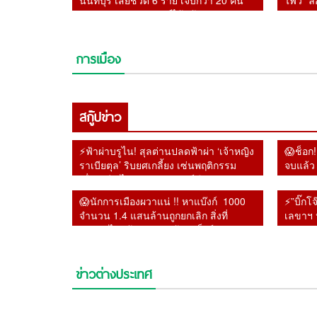
นนทบุรี เสียชีวิต 6 ราย เจ็บกว่า 20 คน
ไฟว์” ล
ตำรวจคุมสถานการณ์ได้แล้ว
ปริศนาต
การเมือง
สกู๊ปข่าว
⚡ฟ้าผ่าบรูไน! สุลต่านปลดฟ้าผ่า ‘เจ้าหญิง
😱ช็อก!
ราเบียตุล’ ริบยศเกลี้ยง เซ่นพฤติกรรม
จบแล้ว 
เสื่อมเสีย-ไม่เคารพราชวงศ์😱
😱นักการเมืองผวาแน่ !! หาแบ๊งก์ 1000
⚡”บิ๊กโ
จำนวน 1.4 แสนล้านถูกยกเลิก สิ่งที่
เลขาฯ 
รัฐบาลไม่กล้าทำ หลัง ผู้ว่าแบ็งก์ชาติยัน
ทองคำ 
หายไปจากระบบ
ความผิ
ข่าวต่างประเทศ
⚡ฟ้าผ่าบรูไน! สุลต่านปลด
⚡“แอนดรูวส์ UN ” โต้
ด่วน! สหรัฐฯ ผวา
โดดเดี่ยว!!! สหรัฐฯ ส่อ
ฟ้าผ่า ‘เจ้าหญิงราเบียตุล’
รัฐบาลไทย !! ลั่นส่งร่าง
แฮกเกอร์โยงอิหร่าน ถล่ม
เดี่ยว พันธมิตรยุโรปทย
ริบยศเกลี้ยง เซ่นพฤติกรรม
รายงานให้ล่วงหน้า 2 วั
ระบบน้ำ 12 รัฐ สั่งต้มน้ำ
ถอยห่าง ไม่ร่วมวงโจมตี
เสื่อมเสีย-ไม่เคารพ
แต่ไร้คำตอบ พร้อมเปิด