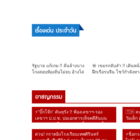
8 August 2569
⚡ฟ้าผ่าบรูไน! สุลต่านปลดฟ้าผ่า ‘เจ้าหญิงรา
เบียตุล’ ริบยศเกลี้ยง เซ่นพฤติกรรมเสื่อมเสีย-
ไม่เคารพราชวงศ์😱
เรื่องเด่น ประจำวัน
รัฐบาล แก้เกม !! ลั่นล้างบาง
🚨 เขมรกลับลำ !! เดินหน
โกงสอบท้องถิ่นไม่จบ อ้างไล่
ฝึกเรือรบจีน โชว์กำลังทา
ล่าเอาผิดทั้งขบวนการ หลัง
ทะเล “เตีย บันห์–เตีย เซ
แจ้งข้อหาอดีตอธิบดี คนใน
ไม่สนจีนระงับการส่งอาวุ
พรรคโดนจับ
ให้
อาชญกรรม
⚡”บิ๊กโจ๊ก” ดันทุรัง !! ฟ้องเลขาฯ-รอง
🇹🇭 สะ
เลขาฯ ป.ป.ช. ปมเอกสารเท็จคดีสินบน
วัยเด็ก 
ทองคำ หลังโดนศาลฎีกาตั้งองคณะชี้มูล
ความผิดไปแล้ว
ด่วน! กราดยิงโรงเรียนเทพศิรินทร์
⚡ช็อกวง