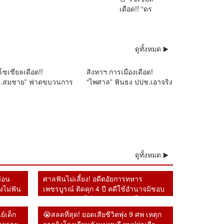
เดือด!! “ดร
การเมือง
ดูทั้งหมด
โซเชียลเดือด!!
สิงหาฯ การเมืองเดือด!
ร.สมชาย” ฟาดขบวนการ
“ไพศาล” ฟันธง ปปช.เอาจริง
การเมือง ชี้ทีมรับจ้าง
สอบโกง 1.8 แสนล้าน ลาม
าง “ทีมอวตาร” ทั้งหน้า
โกงครั้งมโหราฬ
ิน–ส้ม–แดง ระดมถล่มคน
นต่าง ดั่งฝูงไฮยีน่า
ดูทั้งหมด
ว่อน
ศาลฟันไม่เลี้ยง! อดีตอัยการทหาร
งไม่ฟัน
เพชรบูรณ์ ติดคุก 4 ปี คดีใช้อำนาจมิชอบ
รายงานคดียาไม่ตรงความจริง ไม่รอ
ลงอาญา
ย์เด็ก
😭สลดที่สุด! ยอดเสียชีวิตพุ่ง 9 ศพ เหตุก