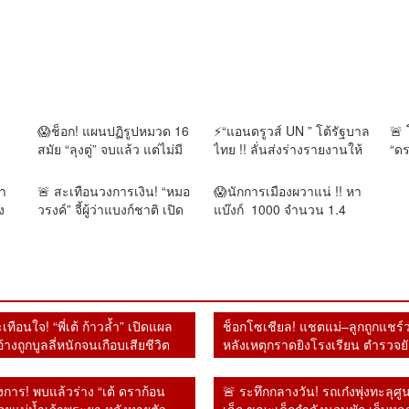
😱ช็อก! แผนปฏิรูปหมวด 16
⚡“แอนดรูวส์ UN ” โต้รัฐบาล
🚨 
สมัย “ลุงตู่” จบแล้ว แต่ไม่มี
ไทย !! ลั่นส่งร่างรายงานให้
“ด
อะไรคืบหน้า
ล่วงหน้า 2 วัน แต่ไร้คำตอบ
IO 
พร้อมเปิดทางคุย หลังยุเขมร
สร้
้า
🚨 สะเทือนวงการเงิน! “หมอ
😱นักการเมืองผวาแน่ !! หา
บุกรุกแผ่นดินไทย
เง
ง
วรงค์” จี้ผู้ว่าแบงก์ชาติ เปิด
แบ๊งก์ 1000 จำนวน 1.4
เห็
ยฮา”
ปมแบงก์พัน 1.4 แสนล้าน
แสนล้านถูกยกเลิก สิ่งที่
ธ
หายจากระบบ เชื่ออาจโยง
รัฐบาลไม่กล้าทำ หลัง ผู้ว่า
คอร์รัปชัน–ทุนเทา
แบ็งก์ชาติยันหายไปจาก
ระบบ
เทือนใจ! “พี่เต้ ก้าวล้ำ” เปิดแผล
ช็อกโซเชียล! แชตแม่–ลูกถูกแชร์
อ้างถูกบูลลี่หนักจนเกือบเสียชีวิต
หลังเหตุกราดยิงโรงเรียน ตำรวจยั
ธงของจริง
การ! พบแล้วร่าง “เต้ ดราก้อน
🚨 ระทึกกลางวัน! รถเก๋งพุ่งทะลุศูน