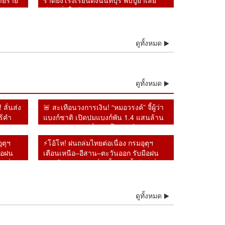
ลายราย
ราดยิงโรงเรียนดังนนทบุรี พบปู่ย่าเสีย
ชีวิตเพิ่มในบ้าน
ดูทั้งหมด
ดูทั้งหมด
ลั่นส่ง
🚨 สะเทือนวงการเงิน! “หมอวรงค์” จี้ผู้ว่า
ร้คำ
แบงก์ชาติ เปิดปมแบงก์พัน 1.4 แสนล้าน
ุกรุก
หายจากระบบ เชื่ออาจโยงคอร์รัปชัน–ทุน
เทา
ุตุฯ
⚡โอ้โห! ฝนถล่มไทยต่อเนื่อง กรมอุตุฯ
ือฝน
เตือนเหนือ–อีสาน–ตะวันออก รับมือฝน
ตลิ่ง
หนักถึงหนักมาก เสี่ยงน้ำป่า–น้ำล้นตลิ่ง
อ้โห! ฝนถล่มไทยต่อ
🔥อิหร่านงัดไม้แข็ง!
ดูทั้งหมด
งง กับทรัมป์ !! พร้อมคุย
ช็อกห้องประชุมโลก!
ื่อง กรมอุตุฯ เตือนเหนือ–
เตรียมห้ามเรือสหรัฐฯ-อิส
หร่านเป็นมิตร แต่จะไม่
สหรัฐฯ ลุกออกทันทีเมื่อ
สาน–ตะวันออก รับมือฝน
ราเอลผ่านฮอร์มุซ น้ำมัน
รจา
ฝรั่งเศสขึ้นพูดเรื่องสิทธิ
ักถึงหนักมาก เสี่ยง
โลกพุ่งทันที