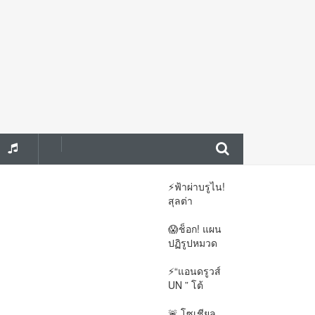
บียตุล’
พ
⚡ฟ้าผ่าบรูไน!
สุลต่า
การเมือง
😱ช็อก! แผน
ปฏิรูปหมวด
#กฎหมาย
⚡“แอนดรูวส์
UN ” โต้
การเมือง
🚨 โซเชียล