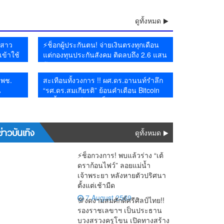
มนุษยชน
ำป่า–น้ำล้นตลิ่ง
ดูทั้งหมด
ยสาว
⚡ช็อกผู้ประกันตน! จ่ายเงินตรงทุกเดือน
เข้าใช้
แต่กองทุนประกันสังคม ติดลบถึง 2.6 แสน
ดตัว
ล้าน
้ พช.
สะเทือนทั้งวงการ !! ผศ.ดร.อานนท์รำลึก
น
“รศ.ดร.สมเกียรติ” ย้อนคำเตือน Bitcoin
วันนี้หลายคดีกลายเป็นจริง
ข่าวบันเทิง
ดูทั้งหมด
⚡ช็อกวงการ! พบแล้วร่าง “เต้
ดราก้อนไฟว์” ลอยแม่น้ำ
เจ้าพระยา หลังหายตัวปริศนา
ตั้งแต่เช้ามืด
7 August 2569
💯งดงามสมศักดิ์ศรีศิลป์ไทย!!
รองราชเลขาฯ เป็นประธาน
บวงสรวงครูโขน เปิดทางสร้าง