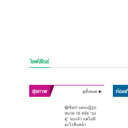
ไลฟ์สไตล์
⚡ช็อกวงการ! พบแล้วร่าง
💯งดงามสมศักดิ์ศรีศิลป์
อิสรภาพคืนร็อกสตาร์!!
ช็อกวงการบันเทิง !! ศา
“เต้ ดราก้อนไฟว์” ลอย
ไทย!! รองราชเลขาฯ เป
“เสก โลโซ” พ้นเรือนจำ
สั่งคุก “ปู มัณฑนา” 2 ปี 
แม่น้ำเจ้าพระยา หลัง
ประธาน บวงสรวงครูโ
ติดกำไล EM เริ่มต้นชีวิต
รอลงอาญา คดีแจ้งควา
หายตัวปริศนาตั้งแต่เช้ามืด
เปิดทางสร้างฉาก
พลิกสุขภาพกรุงเทพฯ! “หมอนันทวัน”
เตือนด่
ใหม่
เท็จเล่นงาน “ลูกหมี”
“รามเกียรติ์ ตอน สีดา”
ชง 3 ยุทธศาสตร์ใหญ่ ทลายคอขวด
“ตะวั
ก่อนเปิดม่าน พ.ย.นี้
สุขภาพ
ท่องเท
ดูทั้งหมด
ระบบรักษา
กทม.โด
😱ช็อก! แผนปฏิรูป
หมวด 16 สมัย “ลุง
ตู่” จบแล้ว แต่ไม่มี
อะไรคืบหน้า