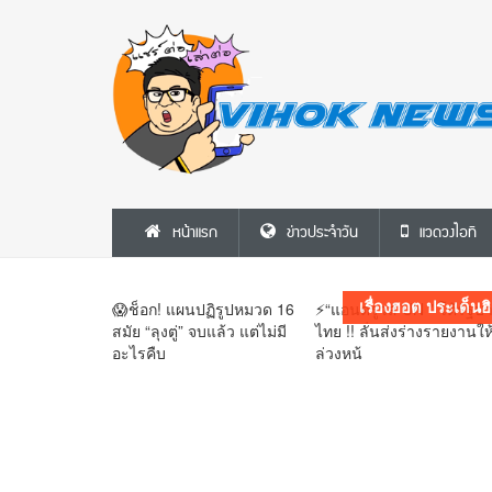
⚡ฟ้าผ่าบรูไน! สุลต่านปลดฟ้าผ่า ‘เจ้าหญิง
ราเบียตุล’ ริบยศเกลี้ยง เซ่นพฤติกรรมเสื่อม
หน้าแรก
ข่าวประจำวัน
แวดวงไอที
เสีย-ไม่เคารพราชวงศ์😱
เรื่องฮอต ประเด็นฮ
😱ช็อก! แผนปฏิรูปหมวด 16
⚡“แอนดรูวส์ UN ” โต้รัฐบ
สมัย “ลุงตู่” จบแล้ว แต่ไม่มี
ไทย !! ลั่นส่งร่างรายงานให
อะไรคืบ
ล่วงหน้