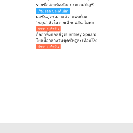
รายชื่อสอบท้องถิ่น ประกาศบัญชี
ใหม่ 7 ส.ค. ยืนยันพร้อมสู้ทุกคดี
เรื่องฮอต ประเด็นฮิต
หลังอดีตอธิบดีโดน 6 ข้อหา
ผลชันสูตรออกแล้ว! แพทย์เผย
“ฮลุน” หัวใจวายเฉียบพลัน ไม่พบ
ร่องรอยถูกทำร้าย รอผลสารพิษ
ข่าวประจำวัน
ยืนยันอีก 1-2 สัปดาห์
ฮือฮาทั้งฮอลลีวูด! Britney Spears
โผล่มื้อกลางวันชุดซีทรูสะเทือนโซ
เชียล
ข่าวประจำวัน