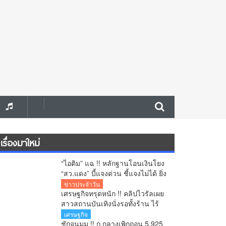
เรื่องมาใหม่
“ไอติม” แฉ !! หลักฐานโอนเงินโยง
“สว.แดง” บี้แจงด่วน ชี้แจงไม่ได้ ยิ่ง
เพิ่มข้อสงสัยคดีเลือก สว.
ข่าวประจำวัน
เศรษฐกิจทรุดหนัก !! คลิปไวรัลเผย
สาวสถานบันเทิงนั่งรอทั้งร้าน ไร้
ลูกค้าเข้าใช้บริการ โซเชียล
เศรษฐกิจ
สะท้อนกำลังซื้อหดตัว
ชักจนมุม !! ก.กลางเพิกถอน 5,925