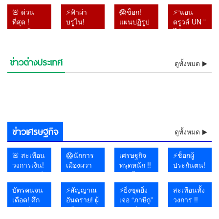
เส้นเงิน
ตรี
!! พระ
กระหน่ำ
🚨 ด่วน
⚡ฟ้าผ่า
😱ช็อก!
⚡“แอน
8.6 แสน
ประภากร”
ราชวงศ์ผู้
โอกินาวา
ที่สุด !
บรูไน!
แผนปฏิรูป
ดรูวส์ UN ”
ปมเลือก
แพทย์สาย
ประสูติวัน
ไฟดับกว่า
“หาดใหญ่
สุลต่าน
หมวด 16
โต้รัฐบาล
ส.ว. โอน
ความงาม–
ขึ้นปีใหม่
5 หมื่นหลัง!
วิทยาลัย”
ปลดฟ้าผ่า
สมัย “ลุงตู่”
ไทย !! ลั่น
13 ครั้งช่วง
ปลูกผม
พระชันษา
✈️ สนาม
สั่งเรียน
‘เจ้าหญิงรา
จบแล้ว แต่
ส่งร่าง
คาบเกี่ยว
ดีกรี
เดียวกับ
บินวุ่น เรือ
ข่าวต่างประเทศ
ออนไลน์
เปิดพันธสัญญาแห่งมักกะฮ์! 3
เบียตุล’ ริบ
⚡ฟ้าผ่าบรูไน! สุลต่านปลด
ไม่มีอะไร
รายงานให้
ดูทั้งหมด
เลือกตั้ง จี้
ABHRS
“พระองค์
หยุด จีน
⚡“แอนดรูวส์ UN ” โต้รัฐบาล
⚡”บิ๊กโจ๊ก” ดันทุรัง !! ฟ้อง
10–11
ชาติมหาอำนาจตั้งแนวป้องกัน
😱โอ้โห! ฝนถล่มไทยต่อเนื่อง
ยศเกลี้ยง
ฟ้าผ่า ‘เจ้าหญิงราเบียตุล’ ริบ
⚡โอ้โห! ฝนถล่มไทยต่อเนื่อง
คืบหน้า
ล่วงหน้า 2
กกต. เปิด
โปรไฟล์
ภาฯ” ร่วม
ผวารับพายุ
ไทย !! ลั่นส่งร่างรายงานให้
🔥อิหร่านงัดไม้แข็ง! เตรียม
เลขาฯ-รองเลขาฯ ป.ป.ช. ปม
ด่วน! สหรัฐฯ ผวา แฮกเกอร์
ส.ค. หลัง
ร่วม เทียบหลักมาตรา 5 ของ
กรมอุตุฯ เตือนเหนือ–อีสาน–
โดดเดี่ยว!!! สหรัฐฯ ส่อรบเดี่ยว
เซ่น
ยศเกลี้ยง เซ่นพฤติกรรมเสื่อม
กรมอุตุฯ เตือนเหนือ–อีสาน–
ช็อกโลกการบิน! อินโดนีเซีย
วัน แต่ไร้
ผลสอบ–
แน่นระดับ
พิธีถวาย
ปิดท่าเรือ–
ล่วงหน้า 2 วัน แต่ไร้คำตอบ
ห้ามเรือสหรัฐฯ-อิสราเอลผ่านฮ
⚡เจอแล้วแก๊งไอซ์ส่งญี่ปุ่น !!
เอกสารเท็จคดีสินบนทองคำ
โยงอิหร่าน ถล่มระบบน้ำ 12
😱งง กับทรัมป์ !! พร้อมคุย
อดีตครูต่าง
นาโต
ตะวันออก รับมือฝนหนักถึงหนัก
พันธมิตรยุโรปทยอยถอยห่าง
พฤติกรรม
เสีย-ไม่เคารพราชวงศ์😱
ตะวันออก รับมือฝนหนักถึงหนัก
รวบนักบินมาเลเซียแอร์ไลน์
คำตอบ
เร่งส่งศาล
นานาชาติ
พระราช
สนามบิน
พร้อมเปิดทางคุย หลังยุเขมร
อร์มุซ น้ำมันโลกพุ่งทันที
หลอกหญิงถือ ยัดกาแฟ หลัก
หลังโดนศาลฎีกาตั้งองคณะชี้
รัฐ สั่งต้มน้ำดื่ม ฉายภาพ
อิหร่านเป็นมิตร แต่จะไม่
ชาติถูกเลิก
มาก เสี่ยงน้ำป่า–น้ำล้นตลิ่ง
ไม่ร่วมวงโจมตีอิหร่าน
เสื่อมเสีย-
มาก เสี่ยงน้ำป่า–น้ำล้นตลิ่ง
ลอบขนยาอี 26 กิโลกรัม คาส
พร้อมเปิด
กุศลสุด
เตรียมรับ
บุกรุกแผ่นดินไทย
ฐานชัดลามนับสิบคน 😱
มูลความผิดไปแล้ว
สงครามไซเบอร์เดือด
เจรจา
จ้าง-เผย
ไม่เคารพ
นามบิน
ทางคุย
อาลัย
ถล่ม
แพร่ภาพ
ราชวงศ์😱
หลังยุเขมร
ชายฝั่ง!
อาวุธปืน
ข่าวเศรษฐกิจ
บุกรุกแผ่น
ดูทั้งหมด
ดินไทย
🚨 สะเทือน
😱นักการ
เศรษฐกิจ
⚡ช็อกผู้
วงการเงิน!
เมืองผวา
ทรุดหนัก !!
ประกันตน!
“หมอวรงค์”
แน่ !! หา
คลิปไวรัล
จ่ายเงิน
จี้ผู้ว่าแบงก์
แบ๊งก์
เผยสาว
ตรงทุก
บัตรคนจน
⚡สัญญาณ
⚡ยิ่งขุดยิ่ง
สะเทือนทั้ง
ชาติ เปิด
1000
สถาน
เดือน แต่
เดือด! ศึก
อันตราย! ผู้
เจอ “ภาษีกู”
วงการ !!
ปมแบงก์
จำนวน 1.4
บันเทิงนั่ง
กองทุน
การเมือง
สร้าง
!! “อ.วีระ”
ผศ.ดร.อานนท์
พัน 1.4
แสนล้าน
รอทั้งร้าน
ประกัน