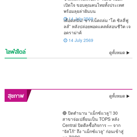
เปิดใจ ขอบคุณคนไทยทั้งประเทศ
พร้อมลุยล่าฝันบน
14 July 2569
เดือดสนั่น! ชาวเน็ตถล่ม “โต ซิลลี่ฟู
ลส์” หลังปล่อยพอดแคสต์สอนชีวิต เจ
อดราม่าค้
14 July 2569
ไลฟ์สไตล์
⚡ช็อกวงการ! พบแล้วร่าง “เต้
💯งดงามสมศักดิ์ศรีศิลป์ไทย!!
ดูทั้งหมด
ชีวิตพลิกในพริบตา! “เนเน่
เดือดสนั่น! ชาวเน็ตถล่ม “โต ซิ
ดราก้อนไฟว์” ลอยแม่น้ำ
ว้าวทั้งโลก! AGT โพสต์คลิป
รองราชเลขาฯ เป็นประธาน
🚨 ด่วน! “หนุ่ม กรรชัย” เปิดผล
รอยัล” เปิดใจ ขอบคุณคนไทย
อิสรภาพคืนร็อกสตาร์!! “เสก
ลลี่ฟูลส์” หลังปล่อยพอดแคสต์
ช็อกวงการบันเทิง !! ศาลสั่งคุก
เจ้าพระยา หลังหายตัวปริศนา
“เนเน่ รอยัล” ซ้ำ กระแสแรง
ลุ้นระทึกทั้งประเทศ! “ติณติณ”
บวงสรวงครูโขน เปิดทางสร้าง
ตรวจ DNA ชี้ชัด เด็กในท้อง
วินาทีประวัติศาสตร์! “ลิซ่า
ทั้งประเทศ พร้อมลุยล่าฝันบน
โลโซ” พ้นเรือนจำ ติดกำไล
สะเทือนจอ! กสทช. ส่ง
สอนชีวิต เจอดราม่าค้างเงิน
“ปู มัณฑนา” 2 ปี ไม่รอ
ความจริงโผล่ ! “ทราย สก๊อต”
ตั้งแต่เช้ามืด
คนดูแห่เชียร์ลุ้น Golden
สีหน้าเคร่งเครียด เข้าตรวจ
ฉาก “รามเกียรติ์ ตอน สีดา”
“ฟารีดา” เป็นลูกของ “ติณติณ”
BLACKPINK” สร้างชื่อ
เวทีระดับโลก
EM เริ่มต้นชีวิตใหม่
สัญญาณเตือน “รายการแฉ”
พนักงานย้อนศร
ลงอาญา คดีแจ้งความเท็จเล่น
อ้างหลักฐานพินัยกรรมในตู้
Buzzer
DNA พิสูจน์ความจริงเด็กใน
ก่อนเปิดม่าน พ.ย.นี้
ประเทศไทย โชว์เปิดฟุตบอล
ของมดดำ ปมพิธีกรถูกมองถาม
งาน “ลูกหมี”
เซฟตัวเองหาย
ครรภ์ “ฟารีดา” พ่อแม่ร่วมให้
โลก 2026 สุดยิ่งใหญ่
ไม่เป็นกลาง
กำลังใจใกล้ชิด
พลิกสุขภาพกรุงเทพฯ! “หมอนันทวัน” ชง 3 ยุทธศาสตร์ใหญ่
สุขภาพ
ดูทั้งหมด
ทลายคอขวดระบบรักษา
🔴 ปิดตำนาน “แม็กซ์แวลู”! 30
สาขาจ่อเปลี่ยนเป็น TOPS หลัง
Central ปิดดีลซื้อกิจการ — จาก
“จัสโก้” ถึง “แม็กซ์แวลู” ก่อนเข้าสู่