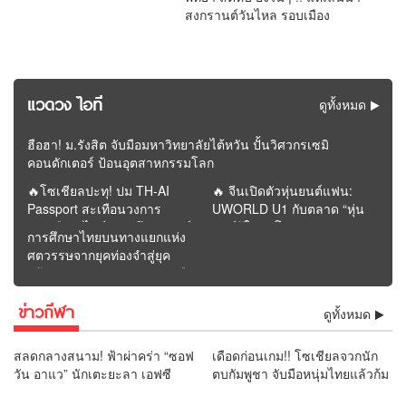
สงกรานต์วันไหล รอบเมือง
แวดวง ไอที
ดูทั้งหมด
ฮือฮา! ม.รังสิต จับมือมหาวิทยาลัยไต้หวัน ปั้นวิศวกรเซมิ
คอนดักเตอร์ ป้อนอุตสาหกรรมโลก
🔥โซเชียลปะทุ! ปม TH-AI
🔥 จีนเปิดตัวหุ่นยนต์แฟน:
Passport สะเทือนวงการ
UWORLD U1 กับตลาด “หุ่น
การเมือง “ไอซ์” เปิดศึกวิจารณ์
ยนต์รู้ใจคนโสด” | รายงาน
การศึกษาไทยบนทางแยกแห่ง
“ภาวุธ” ก่อนโพสต์หายจาก
โดย REMORA นักวิเคราะห์
ศตวรรษจากยุคท่องจำสู่ยุค
หน้าฟีด
สำนักข่าววิหคนิวส์
สร้างคุณค่า : อนาคตจะรุ่งหรือ
ร่วงอยู่ที่การปฏิรูปครั้งนี้ |
ข่าวกีฬา
รายงานโดย ดุลย์ จุลกะเศียน
ดูทั้งหมด
นักวิเคราะห์ สำนักข่าววิหคนิ
วส์
สลดกลางสนาม! ฟ้าผ่าคร่า “ซอฟ
เดือดก่อนเกม!! โซเชียลจวกนัก
วัน อาแว” นักเตะยะลา เอฟซี
ตบกัมพูชา จับมือหนุ่มไทยแล้วก้ม
เสียชีวิตต่อหน้าแฟนบอล
เช็ดมือกับรองเท้า “ยามีน” ลั่น