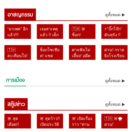
ไล่สกัดเส้นทางเงินเทา
อาชญกรรม
ดูทั้งหมด
“อาเพศ” อีก
เจอสาเหตุ
🇹🇭 🚨
⚡”บิ๊กโจ๊ก”
แล้ว!!!
แล้ว !! เด็ก
ช็อก!
ดันทุรัง !!
รถไฟด่วน
14 กราดยิง
ตำรวจขุด
ฟ้อง
พิเศษขบวน
ดับ 9
ลึกปม “ครู
เลขาฯ-รอง
🇹🇭
ช็อกโซเชีย
ศาลฟันไม่
ด่วน! กราด
8 ตกราง
เพราะเรื่อง
ภาษาไทย”
เลขาฯ
สะเทือนใจ!
ล! แชต
เลี้ยง! อดีต
ยิงโรงเรียน
จ.อุตรดิตถ์
ชู้สาว จน
เร่งเรียก
ป.ป.ช. ปม
“พี่เต้ ก้าว
แม่–ลูกถูก
อัยการ
เทพศิรินทร์
เคราะห์ดี
ครูเรียกมา
สอบเพิ่ม!
เอกสารเท็จ
ล้ำ” เปิด
แชร์ว่อน
ทหาร
นนทบุรี
ยังไม่มีเจ็บ-
ตักเตือน
สอบแล้ว
คดีสินบน
แผลวัยเด็ก
หลังเหตุก
เพชรบูรณ์
เสียชีวิต 6
ตาย
แน่จบแบบ
16 ปาก ไล่
ทองคำ
การเมือง
อ้างถูกบูลลี่
ราดยิง
ติดคุก 4 ปี
ราย เจ็บ
ดูทั้งหมด
รุนแรง
เช็กกระสุน
หลังโดน
หนักจน
โรงเรียน
คดีใช้
กว่า 20 คน
98 นัด
ศาลฎีกาตั้ง
เกือบเสีย
ตำรวจยัง
อำนาจมิ
ตำรวจคุม
แกะรอยทุก
องคณะชี้
ชีวิต
ไม่ฟันธง
ชอบ
สถานการณ์
เงื่อนงำคดี
มูลความผิด
สกู๊ปข่าว
ของจริง
รายงานคดี
ได้แล้ว
ดูทั้งหมด
กราดยิง
ไปแล้ว
ยาไม่ตรง
เทพศิรินทร์
ความจริง
นนทบุรี
🚨 สุด
🚨 สุดว้าว!!
🚨 เปิดเรื่อง
🇹🇭 🚨🌪️
ไม่รอ
เดือด!!
เปิดประวัติ
ราว “ท่าน
ด่วน!
ลงอาญา
“พริษฐ์” งัด
“พญ.ทวีพร
ชายปีใหม่”
“ดอลฟิน”