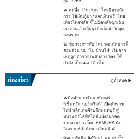
ยุค TOPS
🔥 สุดอึ้ง !! “ภราดร” ไฟเขียวหลัก
การ ใช้เงินกู้มา “แจกเงินฟรี” ไทย
เที่ยวไทยพลัส ชี้ไม่ผิดหลักฉุกเฉิน
เร่งด่วน อ้างอุ้มธุรกิจเล็กฝ่าวิกฤต
สงคราม
🚨 ช็อกวงการสื่อ!! สมาคมนักข่าวจี้
สอบด่วน ปม “โม บ้านไผ่” เจ็บจาก
เหตุถูก ตำรวจระดับสารวัตร ใช้
กำลัง เย็บแผล 12 เข็ม
เตือนด่วน !! อุตุฯ ชี้ฝนถล่มทั่วไทย “ตะวันออก–อันดามัน” หนัก
ท่องเที่ยว
ดูทั้งหมด
มาก กทม.โดน 60% ระวังน้ำท่วม
🔥ปิดตำนานรัตนาธิเบศร์!
“เซ็นทรัล นอร์ทวิลล์” เปิดศักราช
ใหม่ พลิกเกมค้าปลีกนนทบุรี สู่
มหานครไลฟ์สไตล์แห่งอนาคต
รายงานข่าวโดย REMORA นัก
วิเคราะห์สำนักข่าววิหคนิวส์
พัทยา สัตหีบ ยังรึ่มๆ !! แห่เล่นน้ำ