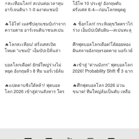
แบบนี้ไม่ควรทำ
⚡สะเทือนโลก! สเปนต่อเวลาทุบ
โอ้โห 10 ประตู! อังกฤษดับ
อาร์เจนตินา 1-0 ผงาดแชมป์
ฝรั่งเศส 6-4—ก่อนโลกหยุดดู
โลก💯
“เมสซี–ยามาล”
🔥โอ้โห! เมสซีปลุกแชมป์เก่าจาก
🔥 ช็อกโลก! กระทิงดุขวิดตราไก่
ความตาย อาร์เจนตินาชนสเปน
ร่วง เอ็มบัปเป้ดับฝัน—สเปนทะลุ
นัดเดียวตัดสินราชาโลก!
ชิงบอลโลก!
🔥โลกสะเทือน! ฝรั่งเศสเปิด
ศึกฟุตบอลโลกเดือด!โด้ฝอยทอง
โหมด “แชมป์” เอ็มบัปเป้ลั่นล่า
ฝันสลายอังกฤษรอดตาย นอร์เวย์
ดาวดวงที่สอง เมสซีขอเขียน
ล้มยักษ์บราซิล รอบน็อกเอาต์พลิก
ตำนานบทสุดท้าย!⚔️ 4 เกมชี้
ทุกความคาดหมาย
บอลโลกเดือด! ยักษ์ใหญ่ร่วงไม่
🔥เข้าสู่ “ด่านมังกร” ฟุตบอลโลก
ชะตาโลกฟุตบอล! วิเคราะห์เส้น
หยุด อังกฤษลิ่ว 8 ทีม นอร์เวย์ล้ม
2026! Probability Shift ชี้ 3 ฉาก
ทางสู่บัลลังก์แชมป์โลก 2026
บราซิล เขย่าแผนที่ลูกหนังโลก
ทัศน์ ใครคือผู้ครองบัลลังก์โลก?
รายงานข่าวโดย REMORA นัก
🔥แปดดาบชิงใต้หล้า! ฟุตบอล
🔥ศึกฟุตบอลโลก 2026 ม่วน
วิเคราะห์ สำนักข่าววิหคนิวส์
โลก 2026 เข้าสู่ด่านสังหาร ใคร
ขนาด! ทีมใหญ่ล้มเป็นตับ เหลือ
พลาดเพียงก้าวเดียว…กลับบ้าน
แต่ยอดฝีตีนลุ้นแชมป์โลก
ทันที | รายงานข่าวโดย
รายงานข่าวโดย REMORA นัก
REMORA นักวิเคราะห์สำนักข่าว
วิเคราะห์สำนักข่าววิหคนิวส์
วิหคนิวส์