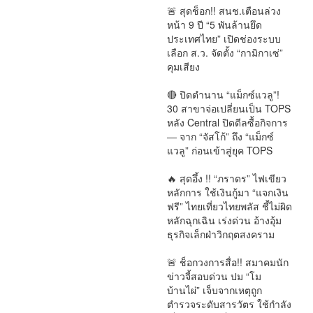
🚨 สุดช็อก!! สนช.เตือนล่วง
หน้า 9 ปี “5 พันล้านยึด
ประเทศไทย” เปิดช่องระบบ
เลือก ส.ว. จัดตั้ง “กามิกาเซ่”
คุมเสียง
การเมือง
🔴 ปิดตำนาน “แม็กซ์แวลู”!
30 สาขาจ่อเปลี่ยนเป็น TOPS
หลัง Central ปิดดีลซื้อกิจการ
— จาก “จัสโก้” ถึง “แม็กซ์
แวลู” ก่อนเข้าสู่ยุค TOPS
การเมืองทั่วไป
🔥 สุดอึ้ง !! “ภราดร” ไฟเขียว
หลักการ ใช้เงินกู้มา “แจกเงิน
ฟรี” ไทยเที่ยวไทยพลัส ชี้ไม่ผิด
หลักฉุกเฉิน เร่งด่วน อ้างอุ้ม
ธุรกิจเล็กฝ่าวิกฤตสงคราม
การเมือง
🚨 ช็อกวงการสื่อ!! สมาคมนัก
ข่าวจี้สอบด่วน ปม “โม
บ้านไผ่” เจ็บจากเหตุถูก
ตำรวจระดับสารวัตร ใช้กำลัง