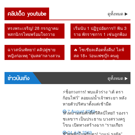
ปะทุ
นโยบาย
จี้ พช. เปิด
รำลึก
แสนล้าน
ถูกยกเลิก
ไร้ลูกค้า
สังคม
“อนุทิน”
30 บาท
บัญชี
“รศ.ดร.สม
หายจาก
สิ่งที่รัฐบาล
เข้าใช้
ติดลบถึง
เจอแรง
คลิปเด็ด youtube
ยอมรับ
OTOP ใช้
เกียรติ”
ดูทั้งหมด
ระบบ เชื่อ
ไม่กล้าทำ
บริการ โซ
2.6 แสน
กดดันรอบ
ระบบต้อง
ภาษี
ย้อนคำ
อาจโยง
หลัง ผู้ว่า
เชียล
ล้าน
ด้าน “เอก
ปฏิรูปด่วน
ประชาชน
เตือน
คอร์รัปชัน–
แบ็งก์ชาติ
สะท้อน
ทรงพระเจริญ! 28 กรกฎาคม
เริ่มนับ 1 ปฏิรูปอัยการ!! ฟัน 3
นิติ” รับศึก
มหาศาล
Bitcoin วัน
ทุนเทา
ยันหายไป
กำลังซื้อหด
พสกนิกรไทยพร้อมใจถวาย
ราย พักราชการ 1 เซ่นถูกฟ้อง
หนักคัด
แต่ร้านยิ่ง
นี้หลายคดี
จากระบบ
ตัว
พระพรชัยมงคล เนื่องในวัน
คดีทุจริต อีก 2 รายโดนวินัย
กรองสิทธิ์
ทำยิ่งเจ๊ง
กลายเป็น
เฉลิมพระชนมพรรษา 74
หลังเปลี่ยน อัยการสูงสุดคน
จริง
ฉาวสนั่นพัทยา! คลิปคู่ชาย
🔥 โซเชียลเดือดทั้งคืน! ไลฟ์
พรรษา
ใหม่
หญิงก่อเหตุ ”จุ่มสด“กลางสวน
สด 18+ ว่อนเฟซบุ๊ก คนดู
สาธารณะ รปภ.เผยเดินตรวจ
ทะลัก ก่อนชาวเน็ตตาไวพบ
ผ่านขั้นผงะ
ชื่อ “กรมควบคุมโรค” โผล่
ร่วมรับชม
ข่าวบันเทิง
ดูทั้งหมด
⚡ช็อกวงการ! พบแล้วร่าง “เต้ ดรา
ก้อนไฟว์” ลอยแม่น้ำเจ้าพระยา หลัง
หายตัวปริศนาตั้งแต่เช้ามืด
7 August 2569
💯งดงามสมศักดิ์ศรีศิลป์ไทย!! รองรา
ชเลขาฯ เป็นประธาน บวงสรวงครู
โขน เปิดทางสร้างฉาก “รามเกียร
24 July 2569
ชีวิตพลิกในพริบตา! “เนเน่ รอยัล”