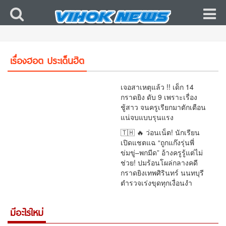
🚨 สุดเดือด!! “พริษฐ์” งัดเส้นเงิน 8.6 แสน ปมเลือก
ส.ว. โอน 13 ครั้งช่วงคาบเกี่ยวเลือกตั้ง จี้ กกต. เปิด
เรื่องฮอต ประเด็นฮิต
ผลสอบ–เร่งส่งศาล
เจอสาเหตุแล้ว !! เด็ก 14
กราดยิง ดับ 9 เพราะเรื่อง
ชู้สาว จนครูเรียกมาตักเตือน
แน่จบแบบรุนแรง
🇹🇭 🔥 ว่อนเน็ต! นักเรียน
เปิดแชตแฉ “ถูกแก๊งรุ่นพี่
ข่มขู่–พกมีด” อ้างครูรู้แต่ไม่
ช่วย! ปมร้อนโผล่กลางคดี
กราดยิงเทพศิรินทร์ นนทบุรี
ตำรวจเร่งขุดทุกเงื่อนงำ
มีอะไรใหม่