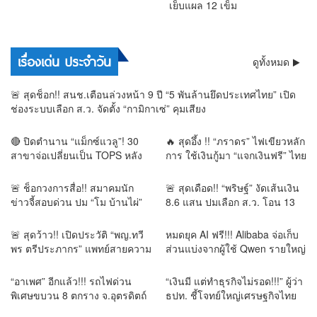
เย็บแผล 12 เข็ม
การเมือง
เรื่องเด่น ประจำวัน
ดูทั้งหมด
🚨 สุดช็อก!! สนช.เตือนล่วงหน้า 9 ปี “5 พันล้านยึดประเทศไทย” เปิด
ช่องระบบเลือก ส.ว. จัดตั้ง “กามิกาเซ่” คุมเสียง
🔴 ปิดตำนาน “แม็กซ์แวลู”! 30
🔥 สุดอึ้ง !! “ภราดร” ไฟเขียวหลัก
สาขาจ่อเปลี่ยนเป็น TOPS หลัง
การ ใช้เงินกู้มา “แจกเงินฟรี” ไทย
Central ปิดดีลซื้อกิจการ — จาก
เที่ยวไทยพลัส ชี้ไม่ผิดหลักฉุกเฉิน
“จัสโก้” ถึง “แม็กซ์แวลู” ก่อนเข้า
เร่งด่วน อ้างอุ้มธุรกิจเล็กฝ่าวิกฤต
🚨 ช็อกวงการสื่อ!! สมาคมนัก
🚨 สุดเดือด!! “พริษฐ์” งัดเส้นเงิน
สู่ยุค TOPS
สงคราม
ข่าวจี้สอบด่วน ปม “โม บ้านไผ่”
8.6 แสน ปมเลือก ส.ว. โอน 13
เจ็บจากเหตุถูก ตำรวจระดับ
ครั้งช่วงคาบเกี่ยวเลือกตั้ง จี้ กกต.
สารวัตร ใช้กำลัง เย็บแผล 12
เปิดผลสอบ–เร่งส่งศาล
🚨 สุดว้าว!! เปิดประวัติ “พญ.ทวี
หมดยุค AI ฟรี!!! Alibaba จ่อเก็บ
เข็ม
พร ตรีประภากร” แพทย์สายความ
ส่วนแบ่งจากผู้ใช้ Qwen รายใหญ่
งาม–ปลูกผม ดีกรี ABHRS
โปรไฟล์แน่นระดับนานาชาติ
“อาเพศ” อีกแล้ว!!! รถไฟด่วน
“เงินมี แต่ทำธุรกิจไม่รอด!!!” ผู้ว่า
พิเศษขบวน 8 ตกราง จ.อุตรดิตถ์
ธปท. ชี้โจทย์ใหญ่เศรษฐกิจไทย
เคราะห์ดียังไม่มีเจ็บ-ตาย
เงินทุนกระจุก SME เข้าถึงยาก