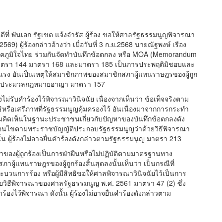
ดีที่ พันเอก รัฐเขต แจ้งจำรัส ผู้ร้อง ขอให้ศาลรัฐธรรมนูญพิจารณา
9) ผู้ร้องกล่าวอ้างว่า เมื่อวันที่ 3 ก.ย.2568 นายณัฐพงษ์ เรือง
พรรคภูมิใจไทย ร่วมกันจัดทำบันทึกข้อตกลง หรือ MOA (Memorandum
 มาตรา 144 มาตรา 168 และมาตรา 185 เป็นการประพฤติมิชอบและ
แรง อันเป็นเหตุให้สมาชิกภาพของสมาชิกสภาผู้แทนราษฎรของผู้ถูก
้วยประมวลกฎหมายอาญา มาตรา 157
ม่รับคำร้องไว้พิจารณาวินิจฉัย เนื่องจากเห็นว่า ข้อเท็จจริงตาม
ิหรือเสรีภาพที่รัฐธรรมนูญคุ้มครองไว้ อันเนื่องมาจากการกระทำ
ความคิดเห็นในฐานะประชาชนเกี่ยวกับปัญหาของบันทึกข้อตกลงดัง
เงื่อนไขตามพระราชบัญญัติประกอบรัฐธรรมนูญว่าด้วยวิธีพิจารณา
น ผู้ร้องไม่อาจยื่นคำร้องดังกล่าวตามรัฐธรรมนูญ มาตรา 213
ทำของผู้ถูกร้องเป็นการฝ่าฝืนหรือไม่ปฏิบัติตามมาตรฐานทาง
ู้แทนราษฎรของผู้ถูกร้องสิ้นสุดลงนั้นเห็นว่า เป็นกรณีที่
การร้อง หรือผู้มีสิทธิขอให้ศาลพิจารณาวินิจฉัยไว้เป็นการ
วิธีพิจารณาของศาลรัฐธรรมนูญ พ.ศ. 2561 มาตรา 47 (2) ซึ่ง
องไว้พิจารณา ดังนั้น ผู้ร้องไม่อาจยื่นคำร้องดังกล่าวตาม