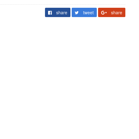
share
tweet
share