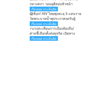
กลางสภา วอนยุติสอบหัวหน้า
อุทยานสิมิลัน รับจำปีเข้าพักคลาด
เรื่องฮอต ประเด็นฮิต
เคลื่อน
😱ช็อก! HIV ไทยพุ่งทะลุ 5 แสนราย
วัดพระบาทน้ำพุประกาศงดรับผู้
ป่วยเพิ่ม แบกภาระดูแลกว่า 200
เรื่องฮอต ประเด็นฮิต
ชีวิต
⚡แรงสะเทือนการเมืองท้องถิ่น!
ศาลชี้เลือกตั้งส่อทุจริต เปิดทาง
เลือกตั้งใหม่ใน 60 วัน
เรื่องฮอต ประเด็นฮิต