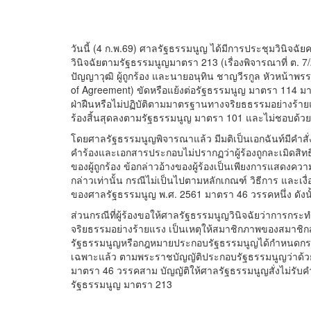
วันนี้ (4 ก.พ.69) ศาลรัฐธรรมนูญ ได้มีการประชุมวินิจฉัยค
วินิจฉัยตามรัฐธรรมนูญมาตรา 213 (เรื่องพิจารณาที่ ต. 7/256
ปัญญาวุฒิ ผู้ถูกร้อง และนายอนุทิน ชาญวีรกูล หัวหน้า
of Agreement) ขัดหรือแย้งต่อรัฐธรรมนูญ มาตรา 114
ฝ่าฝืนหรือไม่ปฏิบัติตามมาตรฐานทางจริยธธรรมอย่างร้าย
ร้องสิ้นสุดลงตามรัฐธรรมนูญ มาตรา 101 และไม่ชอบด
โดยศาลรัฐธรรมนูญพิจารณาแล้ว มีมติเป็นเอกฉันท์มีคำสั่งไ
คำร้องและเอกสารประกอบไม่ปรากฏว่าผู้ร้องถูกละเมิดสิทธ
ของผู้ถูกร้อง ข้อกล่าวอ้างของผู้ร้องเป็นเพียงการแสดง
กล่าวเท่านั้น กรณีไม่เป็นไปตามหลักเกณฑ์ วิธีการ และ
ของศาลรัฐธรรมนูญ พ.ศ. 2561 มาตรา 46 วรรคหนึ่ง ดังนั้
ส่วนกรณีที่ผู้ร้องขอให้ศาลรัฐธรรมนูญวินิจฉัยว่าการกระ
จริยธรรมอย่างร้ายแรง เป็นเหตุให้สมาชิกภาพของสมาชิกสภาผ
รัฐธรรมนูญหรือกฎหมายประกอบรัฐธรรมนูญได้กำหนดกระบวน
เฉพาะแล้ว ตามพระราชบัญญัติประกอบรัฐธรรมนูญว่าด้วย
มาตรา 46 วรรคสาม บัญญัติให้ศาลรัฐธรรมนูญสั่งไม่รับคำร้
รัฐธรรมนูญ มาตรา 213