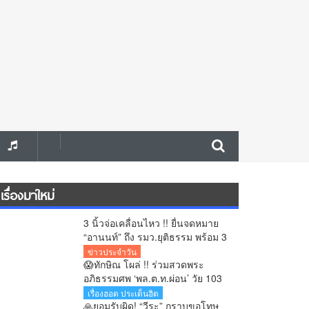
เรื่องมาใหม่
3 นิ้วจ่อเคลื่อนไหว !! ยื่นจดหมาย
“อานนท์” ถึง รมว.ยุติธรรม พร้อม 3
ข้อเรียกร้อง ระงับแยกขังนักโทษคดี
ข่าวประจำวัน
ม.112 หลังกรมคุกแจงแค่ลดการ
😱ทักษิณ โผล่ !! ร่วมสวดพระ
แออัด
อภิธรรมศพ ‘พล.ต.ท.ผ่อน’ วัย 103
ปี บิดาเมียเศรษฐา
เรื่องฮอต ประเด็นฮิต
🙏ยอมรับผิด! “วีระ” กราบขอโทษ