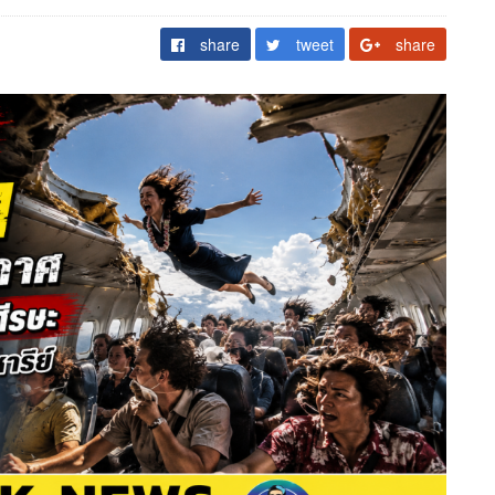
share
tweet
share