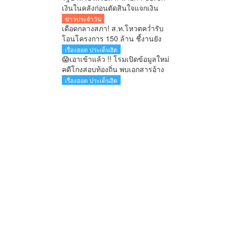
เงินในคลังก่อนตัดสินใจแจกเงิน
เดินหน้า “ไทยช่วยไทย พลัส” เฟส 2
ข่าวประจำวัน
อ้างเศรษฐกิจฟื้น การค้า-จีดีพีพุ่ง
เดือดกลางสภา! ส.ท.โหวตคว่ำรับ
โอนโครงการ 150 ล้าน ชี้งานยัง
ไม่สมบูรณ์ หวั่นภาระตกที่ภาษี
เรื่องฮอต ประเด็นฮิต
ประชาชน
😱เอาเข้าแล้ว !! โรมเปิดข้อมูลใหม่
คดีโกงสอบท้องถิ่น พบเอกสารอ้าง
ชื่อ “อนุทิน” ตั้งแต่สมัยนั่งรองนา
เรื่องฮอต ประเด็นฮิต
ยกฯ