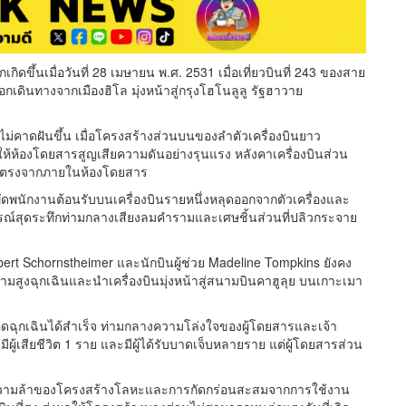
ิดขึ้นเมื่อวันที่ 28 เมษายน พ.ศ. 2531 เมื่อเที่ยวบินที่ 243 ของสาย
ออกเดินทางจากเมืองฮิโล มุ่งหน้าสู่กรุงโฮโนลูลู รัฐฮาวาย
ไม่คาดฝันขึ้น เมื่อโครงสร้างส่วนบนของลำตัวเครื่องบินยาว
้ห้องโดยสารสูญเสียความดันอย่างรุนแรง หลังคาเครื่องบินส่วน
ดยตรงจากภายในห้องโดยสาร
พนักงานต้อนรับบนเครื่องบินรายหนึ่งหลุดออกจากตัวเครื่องและ
การณ์สุดระทึกท่ามกลางเสียงลมคำรามและเศษชิ้นส่วนที่ปลิวกระจาย
obert Schornstheimer และนักบินผู้ช่วย Madeline Tompkins ยังคง
ามสูงฉุกเฉินและนำเครื่องบินมุ่งหน้าสู่สนามบินคาฮูลุย บนเกาะเมา
อดฉุกเฉินได้สำเร็จ ท่ามกลางความโล่งใจของผู้โดยสารและเจ้า
ผู้เสียชีวิต 1 ราย และมีผู้ได้รับบาดเจ็บหลายราย แต่ผู้โดยสารส่วน
วามล้าของโครงสร้างโลหะและการกัดกร่อนสะสมจากการใช้งาน