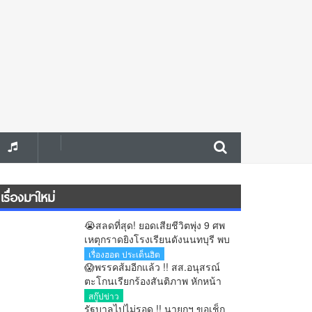
เรื่องมาใหม่
😭สลดที่สุด! ยอดเสียชีวิตพุ่ง 9 ศพ
เหตุกราดยิงโรงเรียนดังนนทบุรี พบ
ปู่ย่าเสียชีวิตเพิ่มในบ้าน
เรื่องฮอต ประเด็นฮิต
😱พรรคส้มอีกแล้ว !! สส.อนุสรณ์
ตะโกนเรียกร้องสันติภาพ หักหน้า
คนไทยกลางสภา ต่อหน้า “มิน อ่อง
สกู๊ปข่าว
หล่าย” ก่อนตร.คุมตัว
รัฐบาลไปไม่รอด !! นายกฯ ขอเช็ก