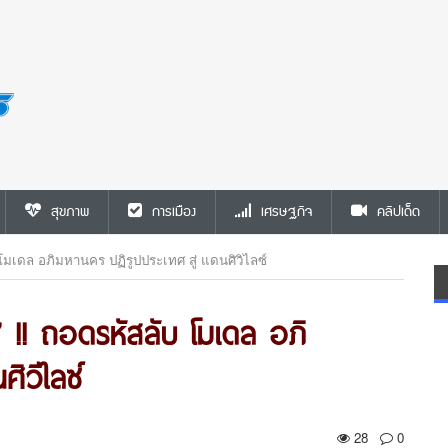
สุขภาพ
การเมือง
เศรษฐกิจ
คลิปเด็ด
โมเดล อภิมหานคร ปฏิรูปประเทศ สู่ แดนศิวิไลซ์
 !! ถอดรหัสลับ โมเดล อภิ
ิวิไลซ์
28
0