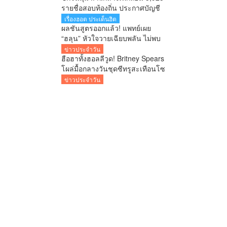
รายชื่อสอบท้องถิ่น ประกาศบัญชี
ใหม่ 7 ส.ค. ยืนยันพร้อมสู้ทุกคดี
เรื่องฮอต ประเด็นฮิต
หลังอดีตอธิบดีโดน 6 ข้อหา
ผลชันสูตรออกแล้ว! แพทย์เผย
“ฮลุน” หัวใจวายเฉียบพลัน ไม่พบ
ร่องรอยถูกทำร้าย รอผลสารพิษ
ข่าวประจำวัน
ยืนยันอีก 1-2 สัปดาห์
ฮือฮาทั้งฮอลลีวูด! Britney Spears
โผล่มื้อกลางวันชุดซีทรูสะเทือนโซ
เชียล
ข่าวประจำวัน