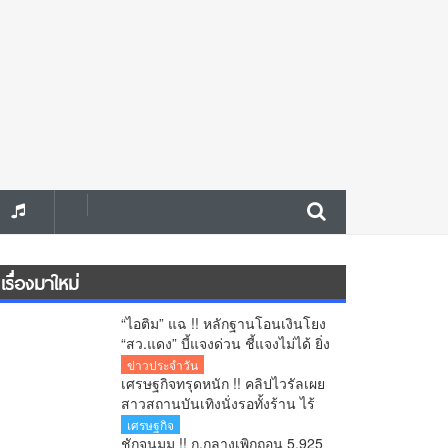
เรื่องมาใหม่
“ไอติม” แฉ !! หลักฐานโอนเงินโยง
“สว.แดง” บี้แจงด่วน ชี้แจงไม่ได้ ยิ่ง
เพิ่มข้อสงสัยคดีเลือก สว.
ข่าวประจำวัน
เศรษฐกิจทรุดหนัก !! คลิปไวรัลเผย
สาวสถานบันเทิงนั่งรอทั้งร้าน ไร้
ลูกค้าเข้าใช้บริการ โซเชียล
เศรษฐกิจ
สะท้อนกำลังซื้อหดตัว
ชักจนมุม !! ก.กลางเพิกถอน 5,925