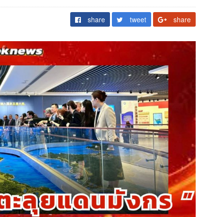
share
tweet
share