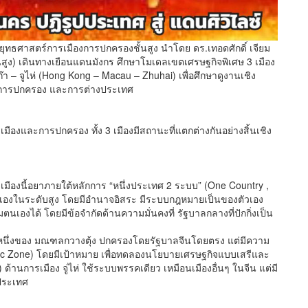
สรยุทธศาสตร์การเมืองการปกครองชั้นสูง นำโดย ดร.เทอดศักดิ์ เจียม
นสูง) เดินทางเยือนแดนมังกร ศึกษาโมเดลเขตเศรษฐกิจพิเศษ 3 เมือง
า – จูไห่ (Hong Kong – Macau – Zhuhai) เพื่อศึกษาดูงานเชิง
ืองการปกครอง และการต่างประเทศ
รเมืองและการปกครอง ทั้ง 3 เมืองมีสถานะที่แตกต่างกันอย่างสิ้นเชิง
2 เมืองนี้อยาภายใต้หลักการ “หนึ่งประเทศ 2 ระบบ” (One Country ,
ตนเองในระดับสูง โดยมีอำนาจอิสระ มีระบบกฎหมายเป็นของตัวเอง
องได้ โดยมีข้อจำกัดด้านความมั่นคงที่ รัฐบาลกลางที่ปักกิ่งเป็น
อส่วนหนึ่งของ มณฑลกวางตุ้ง ปกครองโดยรัฐบาลจีนโดยตรง แต่มีความ
mic Zone) โดยมีเป้าหมาย เพื่อทดลองนโยบายเศรษฐกิจแบบเสรีและ
้านการเมือง จู่ไห่ ใช้ระบบพรรคเดียว เหมือนเมืองอื่นๆ ในจีน แต่มี
งประเทศ