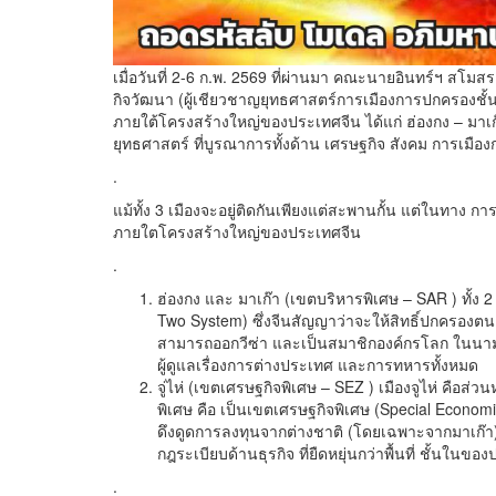
เมื่อวันที่ 2-6 ก.พ. 2569 ที่ผ่านมา คณะนายอินทร์ฯ สโม
กิจวัฒนา (ผู้เชียวชาญยุทธศาสตร์การเมืองการปกครองชั้
ภายใต้โครงสร้างใหญ่ของประเทศจีน ได้แก่ ฮ่องกง – มาเก๊
ยุทธศาสตร์ ที่บูรณาการทั้งด้าน เศรษฐกิจ สังคม การเม
.
แม้ทั้ง 3 เมืองจะอยู่ติดกันเพียงแต่สะพานกั้น แต่ในทาง กา
ภายใตโครงสร้างใหญ่ของประเทศจีน
.
ฮ่องกง และ มาเก๊า (เขตบริหารพิเศษ – SAR ) ทั้ง 
Two System) ซึ่งจีนสัญญาว่าจะให้สิทธิ์ปกครอง
สามารถออกวีซ่า และเป็นสมาชิกองค์กรโลก ในนามตนเ
ผู้ดูแลเรื่องการต่างประเทศ และการทหารทั้งหมด
จู่ไห่ (เขตเศรษฐกิจพิเศษ – SEZ ) เมืองจูไห่ คื
พิเศษ คือ เป็นเขตเศรษฐกิจพิเศษ (Special Econo
ดึงดูดการลงทุนจากต่างชาติ (โดยเฉพาะจากมาเก๊า) ด
กฎระเบียบด้านธุรกิจ ที่ยืดหยุ่นกว่าพื้นที่ ชั้นในขอ
.