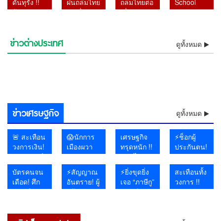
ดันทุรัง !!
ฝนถล่มไทย
ถล่มไทยต่อ
School
ไม่มีอะไร
รายงานให้
ปมแบงก์
จำนวน 1.4
ฟ้อง
ต่อเนื่อง
เนื่อง กรมอุ
Takes
คืบหน้า
ล่วงหน้า 2
พัน 1.4
แสนล้าน
เลขาฯ-รอง
กรมอุตุฯ
ตุฯ เตือน
Firm
วัน แต่ไร้
แสนล้าน
ถูกยกเลิก
เลขาฯ
เตือน
เหนือ–
Action
คำตอบ
หายจาก
สิ่งที่รัฐบาล
ข่าวต่างประเทศ
ป.ป.ช. ปม
⚡“แอนดรูวส์ UN ” โต้รัฐบาล
เหนือ–
⚡”บิ๊กโจ๊ก” ดันทุรัง !! ฟ้อง
อีสาน–
Against
ดูทั้งหมด
พร้อมเปิด
ระบบ เชื่อ
ไม่กล้าทำ
😱โอ้โห! ฝนถล่มไทยต่อเนื่อง
⚡โอ้โห! ฝนถล่มไทยต่อเนื่อง
เอกสารเท็จ
ไทย !! ลั่นส่งร่างรายงานให้
🔥อิหร่านงัดไม้แข็ง! เตรียม
อีสาน–
เลขาฯ-รองเลขาฯ ป.ป.ช. ปม
ด่วน! สหรัฐฯ ผวา แฮกเกอร์
ตะวันออก
Senior
ทางคุย
อาจโยง
หลัง ผู้ว่า
กรมอุตุฯ เตือนเหนือ–อีสาน–
โดดเดี่ยว!!! สหรัฐฯ ส่อรบเดี่ยว
กรมอุตุฯ เตือนเหนือ–อีสาน–
ช็อกโลกการบิน! อินโดนีเซีย
คดีสินบน
ล่วงหน้า 2 วัน แต่ไร้คำตอบ
ห้ามเรือสหรัฐฯ-อิสราเอลผ่านฮ
⚡เจอแล้วแก๊งไอซ์ส่งญี่ปุ่น !!
ตะวันออก
เอกสารเท็จคดีสินบนทองคำ
โยงอิหร่าน ถล่มระบบน้ำ 12
😱งง กับทรัมป์ !! พร้อมคุย
รับมือฝน
Students
หลังยุเขมร
คอร์รัปชัน–
แบ็งก์ชาติ
ตะวันออก รับมือฝนหนักถึงหนัก
พันธมิตรยุโรปทยอยถอยห่าง
ช็อกห้องประชุมโลก! สหรัฐฯ
ตะวันออก รับมือฝนหนักถึงหนัก
รวบนักบินมาเลเซียแอร์ไลน์
อุกอาจกลางโทรอนโต! กระสุน
ทองคำ
พร้อมเปิดทางคุย หลังยุเขมร
อร์มุซ น้ำมันโลกพุ่งทันที
หลอกหญิงถือ ยัดกาแฟ หลัก
รับมือฝน
หลังโดนศาลฎีกาตั้งองคณะชี้
รัฐ สั่งต้มน้ำดื่ม ฉายภาพ
อิหร่านเป็นมิตร แต่จะไม่
หนักถึงหนัก
After
บุกรุกแผ่น
ทุนเทา
ยันหายไป
มาก เสี่ยงน้ำป่า–น้ำล้นตลิ่ง
ไม่ร่วมวงโจมตีอิหร่าน
ลุกออกทันทีเมื่อฝรั่งเศสขึ้นพูด
มาก เสี่ยงน้ำป่า–น้ำล้นตลิ่ง
ลอบขนยาอี 26 กิโลกรัม คาส
พุ่งใส่กงสุลสหรัฐฯ รอบสอง
หลังโดน
บุกรุกแผ่นดินไทย
ฐานชัดลามนับสิบคน 😱
หนักถึงหนัก
มูลความผิดไปแล้ว
สงครามไซเบอร์เดือด
เจรจา
มาก เสี่ยง
Assault
ดินไทย
จากระบบ
เรื่องสิทธิมนุษยชน
นามบิน
ของปี
ศาลฎีกาตั้ง
มาก เสี่ยง
น้ำป่า–น้ำ
and Gun
องคณะชี้
น้ำป่า–น้ำ
ล้นตลิ่ง
Threat
มูลความผิด
ข่าวเศรษฐกิจ
ล้นตลิ่ง
Incident
ดูทั้งหมด
ไปแล้ว
🚨 สะเทือน
😱นักการ
เศรษฐกิจ
⚡ช็อกผู้
วงการเงิน!
เมืองผวา
ทรุดหนัก !!
ประกันตน!
“หมอวรงค์”
แน่ !! หา
คลิปไวรัล
จ่ายเงิน
จี้ผู้ว่าแบงก์
แบ๊งก์
เผยสาว
ตรงทุก
บัตรคนจน
⚡สัญญาณ
⚡ยิ่งขุดยิ่ง
สะเทือนทั้ง
ชาติ เปิด
1000
สถาน
เดือน แต่
เดือด! ศึก
อันตราย! ผู้
เจอ “ภาษีกู”
วงการ !!
ปมแบงก์
จำนวน 1.4
บันเทิงนั่ง
กองทุน
การเมือง
สร้าง
!! “อ.วีระ”
ผศ.ดร.อานนท์
พัน 1.4
แสนล้าน
รอทั้งร้าน
ประกัน
ปะทุ
นโยบาย
จี้ พช. เปิด
รำลึก
แสนล้าน
ถูกยกเลิก
ไร้ลูกค้า
สังคม
“อนุทิน”
30 บาท
บัญชี
“รศ.ดร.สม
หายจาก
สิ่งที่รัฐบาล
เข้าใช้
ติดลบถึง