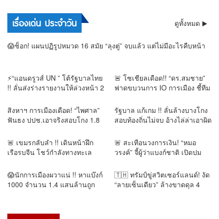
เรื่องเด่น ประจำวัน
ดูทั้งหมด
😱ช็อก! แผนปฏิรูปหมวด 16 สมัย “ลุงตู่” จบแล้ว แต่ไม่มีอะไรคืบหน้า
⚡“แอนดรูวส์ UN ” โต้รัฐบาลไทย
🚨 โซเชียลเดือด!! “ดร.สมชาย”
!! ลั่นส่งร่างรายงานให้ล่วงหน้า 2
ฟาดขบวนการ IO การเมือง ชี้ทีม
วัน แต่ไร้คำตอบ พร้อมเปิดทาง
รับจ้างสร้าง “ทีมอวตาร” ทั้งหน้า
คุย หลังยุเขมรบุกรุกแผ่นดินไทย
เงิน–ส้ม–แดง ระดมถล่มคนเห็น
สิงหาฯ การเมืองเดือด! “ไพศาล”
รัฐบาล แก้เกม !! ลั่นล้างบางโกง
ต่าง ดั่งฝูงไฮยีน่า
ฟันธง ปปช.เอาจริงสอบโกง 1.8
สอบท้องถิ่นไม่จบ อ้างไล่ล่าเอาผิด
แสนล้าน ลามโกงครั้งมโหราฬ
ทั้งขบวนการ หลังแจ้งข้อหาอดีต
อธิบดี คนในพรรคโดนจับ
🚨 เขมรกลับลำ !! เดินหน้าฝึก
🚨 สะเทือนวงการเงิน! “หมอ
เรือรบจีน โชว์กำลังทางทะเล
วรงค์” จี้ผู้ว่าแบงก์ชาติ เปิดปม
“เตีย บันห์–เตีย เซยฮา” ไม่สนจีน
แบงก์พัน 1.4 แสนล้านหายจาก
ระงับการส่งอาวุธให้
ระบบ เชื่ออาจโยงคอร์รัปชัน–ทุน
😱นักการเมืองผวาแน่ !! หาแบ๊งก์
🇹🇭 ทรัมป์ขู่สวิตเซอร์แลนด์! งัด
เทา
1000 จำนวน 1.4 แสนล้านถูก
“ลายเซ็นเดียว” ล้างขาดดุล 4
ยกเลิก สิ่งที่รัฐบาลไม่กล้าทำ หลัง
หมื่นล้านดอลลาร์
ผู้ว่าแบ็งก์ชาติยันหายไปจาก
ระบบ