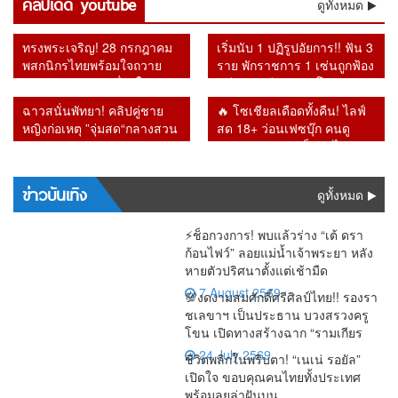
เจอแรง
คลิปเด็ด youtube
ยอมรับ
OTOP ใช้
เกียรติ”
ดูทั้งหมด
ระบบ เชื่อ
ไม่กล้าทำ
บริการ โซ
2.6 แสน
กดดันรอบ
ระบบต้อง
ภาษี
ย้อนคำ
อาจโยง
หลัง ผู้ว่า
เชียล
ล้าน
ด้าน “เอก
ปฏิรูปด่วน
ประชาชน
เตือน
คอร์รัปชัน–
แบ็งก์ชาติ
สะท้อน
ทรงพระเจริญ! 28 กรกฎาคม
เริ่มนับ 1 ปฏิรูปอัยการ!! ฟัน 3
นิติ” รับศึก
มหาศาล
Bitcoin วัน
ทุนเทา
ยันหายไป
กำลังซื้อหด
พสกนิกรไทยพร้อมใจถวาย
ราย พักราชการ 1 เซ่นถูกฟ้อง
หนักคัด
แต่ร้านยิ่ง
นี้หลายคดี
จากระบบ
ตัว
พระพรชัยมงคล เนื่องในวัน
คดีทุจริต อีก 2 รายโดนวินัย
กรองสิทธิ์
ทำยิ่งเจ๊ง
กลายเป็น
เฉลิมพระชนมพรรษา 74
หลังเปลี่ยน อัยการสูงสุดคน
จริง
ฉาวสนั่นพัทยา! คลิปคู่ชาย
🔥 โซเชียลเดือดทั้งคืน! ไลฟ์
พรรษา
ใหม่
หญิงก่อเหตุ ”จุ่มสด“กลางสวน
สด 18+ ว่อนเฟซบุ๊ก คนดู
สาธารณะ รปภ.เผยเดินตรวจ
ทะลัก ก่อนชาวเน็ตตาไวพบ
ผ่านขั้นผงะ
ชื่อ “กรมควบคุมโรค” โผล่
ร่วมรับชม
ข่าวบันเทิง
ดูทั้งหมด
⚡ช็อกวงการ! พบแล้วร่าง “เต้ ดรา
ก้อนไฟว์” ลอยแม่น้ำเจ้าพระยา หลัง
หายตัวปริศนาตั้งแต่เช้ามืด
7 August 2569
💯งดงามสมศักดิ์ศรีศิลป์ไทย!! รองรา
ชเลขาฯ เป็นประธาน บวงสรวงครู
โขน เปิดทางสร้างฉาก “รามเกียร
24 July 2569
ชีวิตพลิกในพริบตา! “เนเน่ รอยัล”
เปิดใจ ขอบคุณคนไทยทั้งประเทศ
พร้อมลุยล่าฝันบน