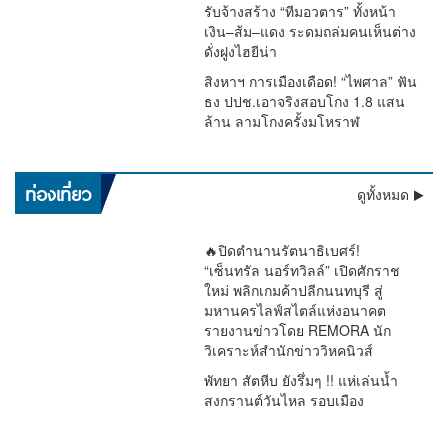
รับจ้างสร้าง “ทีมอวตาร” ทั้งหน้า
เงิน–ส้ม–แดง ระดมถล่มคนเห็นต่าง
ดั่งฝูงไฮยีน่า
สิงหาฯ การเมืองเดือด! “ไพศาล” ฟัน
ธง ปปช.เอาจริงสอบโกง 1.8 แสน
ล้าน ลามโกงครั้งมโหราฬ
เตือนด่วน !! อุตุฯ ชี้ฝนถล่มทั่วไทย “ตะวันออก–อันดามัน” หนัก
ท่องเที่ยว
ดูทั้งหมด
มาก กทม.โดน 60% ระวังน้ำท่วม
🔥ปิดตำนานรัตนาธิเบศร์!
“เซ็นทรัล นอร์ทวิลล์” เปิดศักราช
ใหม่ พลิกเกมค้าปลีกนนทบุรี สู่
มหานครไลฟ์สไตล์แห่งอนาคต
รายงานข่าวโดย REMORA นัก
วิเคราะห์สำนักข่าววิหคนิวส์
พัทยา สัตหีบ ยังรึ่มๆ !! แห่เล่นน้ำ
สงกรานต์วันไหล รอบเมือง