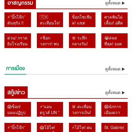
อาชญกรรม
ดูทั้งหมด
⚡”บิ๊กโจ๊ก”
🇹🇭
ช็อกโซเชีย
ศาลฟันไม่
ดันทุรัง !!
สะเทือนใจ!
ล! แชต
เลี้ยง! อดีต
ฟ้อง
“พี่เต้ ก้าว
แม่–ลูกถูก
อัยการ
เลขาฯ-รอง
ล้ำ” เปิด
แชร์ว่อน
ทหาร
ด่วน! กราด
⚡ช็อก
🚨 ระทึก
😭สลด
เลขาฯ
แผลวัยเด็ก
หลังเหตุก
เพชรบูรณ์
ยิงโรงเรียน
วงการ! พบ
กลางวัน!
ที่สุด! ยอด
ป.ป.ช. ปม
อ้างถูกบูลลี่
ราดยิง
ติดคุก 4 ปี
เทพศิรินทร์
แล้วร่าง
รถเก๋งพุ่ง
เสียชีวิตพุ่ง
เอกสารเท็จ
หนักจน
โรงเรียน
คดีใช้
นนทบุรี
“เต้ ดรา
ทะลุศูนย์
9 ศพ เหตุก
คดีสินบน
เกือบเสีย
ตำรวจยัง
อำนาจมิ
เสียชีวิต 6
ก้อนไฟว์”
เด็กเล็ก
ราดยิง
ทองคำ
ชีวิต
ไม่ฟันธง
ชอบ
การเมือง
ราย เจ็บ
ลอยแม่น้ำ
ขณะเด็ก
โรงเรียน
ดูทั้งหมด
หลังโดน
ของจริง
รายงานคดี
กว่า 20 คน
เจ้าพระยา
กำลังนอน
ดังนนทบุรี
ศาลฎีกาตั้ง
ยาไม่ตรง
ตำรวจคุม
หลังหายตัว
พัก เจ็บ
พบปู่ย่าเสีย
องคณะชี้
ความจริง
สถานการณ์
ปริศนา
หลายราย
ชีวิตเพิ่มใน
มูลความผิด
ไม่รอ
ได้แล้ว
สกู๊ปข่าว
ตั้งแต่เช้า
ผู้ปกครอง
บ้าน
ดูทั้งหมด
ไปแล้ว
ลงอาญา
มืด
แห่รุดดู
อาการ
😱ช็อก!
⚡“แอน
🚨 สะเทือน
😱นักการ
แผนปฏิรูป
ดรูวส์ UN ”
วงการเงิน!
เมืองผวา
หมวด 16
โต้รัฐบาล
“หมอวรงค์”
แน่ !! หา
สมัย “ลุงตู่”
ไทย !! ลั่น
จี้ผู้ว่าแบงก์
แบ๊งก์
⚡”บิ๊กโจ๊ก”
😱โอ้โห!
⚡โอ้โห! ฝน
St. Gabriel
จบแล้ว แต่
ส่งร่าง
ชาติ เปิด
1000