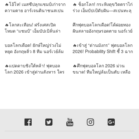
🔥โอ้โห! เมสซีปลุกแชมป์เก่าจาก
🔥 ช็อกโลก! กระทิงดุขวิดตราไก่
ความตาย อาร์เจนตินาชนสเปน
ร่วง เอ็มบัปเป้ดับฝัน—สเปนทะลุ
นัดเดียวตัดสินราชาโลก!
ชิงบอลโลก!
🔥โลกสะเทือน! ฝรั่งเศสเปิด
ศึกฟุตบอลโลกเดือด!โด้ฝอยทอง
โหมด “แชมป์” เอ็มบัปเป้ลั่นล่า
ฝันสลายอังกฤษรอดตาย นอร์เวย์
ดาวดวงที่สอง เมสซีขอเขียน
ล้มยักษ์บราซิล รอบน็อกเอาต์พลิก
ตำนานบทสุดท้าย!⚔️ 4 เกมชี้
ทุกความคาดหมาย
บอลโลกเดือด! ยักษ์ใหญ่ร่วงไม่
🔥เข้าสู่ “ด่านมังกร” ฟุตบอลโลก
ชะตาโลกฟุตบอล! วิเคราะห์เส้น
หยุด อังกฤษลิ่ว 8 ทีม นอร์เวย์ล้ม
2026! Probability Shift ชี้ 3 ฉาก
ทางสู่บัลลังก์แชมป์โลก 2026
บราซิล เขย่าแผนที่ลูกหนังโลก
ทัศน์ ใครคือผู้ครองบัลลังก์โลก?
รายงานข่าวโดย REMORA นัก
🔥แปดดาบชิงใต้หล้า! ฟุตบอล
🔥ศึกฟุตบอลโลก 2026 ม่วน
วิเคราะห์ สำนักข่าววิหคนิวส์
โลก 2026 เข้าสู่ด่านสังหาร ใคร
ขนาด! ทีมใหญ่ล้มเป็นตับ เหลือ
พลาดเพียงก้าวเดียว…กลับบ้าน
แต่ยอดฝีตีนลุ้นแชมป์โลก
ทันที | รายงานข่าวโดย
รายงานข่าวโดย REMORA นัก
REMORA นักวิเคราะห์สำนักข่าว
วิเคราะห์สำนักข่าววิหคนิวส์
วิหคนิวส์