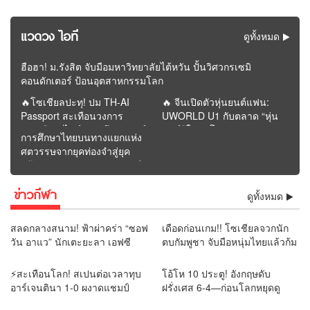
แวดวง ไอที
ดูทั้งหมด
ฮือฮา! ม.รังสิต จับมือมหาวิทยาลัยไต้หวัน ปั้นวิศวกรเซมิ
คอนดักเตอร์ ป้อนอุตสาหกรรมโลก
🔥โซเชียลปะทุ! ปม TH-AI
🔥 จีนเปิดตัวหุ่นยนต์แฟน:
Passport สะเทือนวงการ
UWORLD U1 กับตลาด “หุ่น
การเมือง “ไอซ์” เปิดศึกวิจารณ์
ยนต์รู้ใจคนโสด” | รายงาน
การศึกษาไทยบนทางแยกแห่ง
“ภาวุธ” ก่อนโพสต์หายจาก
โดย REMORA นักวิเคราะห์
ศตวรรษจากยุคท่องจำสู่ยุค
หน้าฟีด
สำนักข่าววิหคนิวส์
สร้างคุณค่า : อนาคตจะรุ่งหรือ
ร่วงอยู่ที่การปฏิรูปครั้งนี้ |
ข่าวกีฬา
รายงานโดย ดุลย์ จุลกะเศียน
ดูทั้งหมด
นักวิเคราะห์ สำนักข่าววิหคนิ
วส์
สลดกลางสนาม! ฟ้าผ่าคร่า “ซอฟ
เดือดก่อนเกม!! โซเชียลจวกนัก
วัน อาแว” นักเตะยะลา เอฟซี
ตบกัมพูชา จับมือหนุ่มไทยแล้วก้ม
เสียชีวิตต่อหน้าแฟนบอล
เช็ดมือกับรองเท้า “ยามีน” ลั่น
แบบนี้ไม่ควรทำ
⚡สะเทือนโลก! สเปนต่อเวลาทุบ
โอ้โห 10 ประตู! อังกฤษดับ
อาร์เจนตินา 1-0 ผงาดแชมป์
ฝรั่งเศส 6-4—ก่อนโลกหยุดดู
โลก💯
“เมสซี–ยามาล”