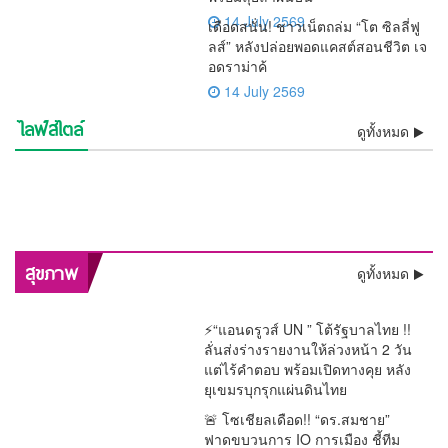
14 July 2569
เดือดสนั่น! ชาวเน็ตถล่ม “โต ซิลลี่ฟู
ลส์” หลังปล่อยพอดแคสต์สอนชีวิต เจ
อดราม่าค้
14 July 2569
ไลฟ์สไตล์
⚡ช็อกวงการ! พบแล้วร่าง “เต้
💯งดงามสมศักดิ์ศรีศิลป์ไทย!!
ดูทั้งหมด
ชีวิตพลิกในพริบตา! “เนเน่
เดือดสนั่น! ชาวเน็ตถล่ม “โต ซิ
ดราก้อนไฟว์” ลอยแม่น้ำ
ว้าวทั้งโลก! AGT โพสต์คลิป
รองราชเลขาฯ เป็นประธาน
🚨 ด่วน! “หนุ่ม กรรชัย” เปิดผล
รอยัล” เปิดใจ ขอบคุณคนไทย
อิสรภาพคืนร็อกสตาร์!! “เสก
ลลี่ฟูลส์” หลังปล่อยพอดแคสต์
ช็อกวงการบันเทิง !! ศาลสั่งคุก
เจ้าพระยา หลังหายตัวปริศนา
“เนเน่ รอยัล” ซ้ำ กระแสแรง
ลุ้นระทึกทั้งประเทศ! “ติณติณ”
บวงสรวงครูโขน เปิดทางสร้าง
ตรวจ DNA ชี้ชัด เด็กในท้อง
วินาทีประวัติศาสตร์! “ลิซ่า
ทั้งประเทศ พร้อมลุยล่าฝันบน
โลโซ” พ้นเรือนจำ ติดกำไล
สะเทือนจอ! กสทช. ส่ง
สอนชีวิต เจอดราม่าค้างเงิน
“ปู มัณฑนา” 2 ปี ไม่รอ
ความจริงโผล่ ! “ทราย สก๊อต”
ตั้งแต่เช้ามืด
คนดูแห่เชียร์ลุ้น Golden
สีหน้าเคร่งเครียด เข้าตรวจ
ฉาก “รามเกียรติ์ ตอน สีดา”
“ฟารีดา” เป็นลูกของ “ติณติณ”
BLACKPINK” สร้างชื่อ
เวทีระดับโลก
EM เริ่มต้นชีวิตใหม่
สัญญาณเตือน “รายการแฉ”
พนักงานย้อนศร
ลงอาญา คดีแจ้งความเท็จเล่น
อ้างหลักฐานพินัยกรรมในตู้
Buzzer
DNA พิสูจน์ความจริงเด็กใน
ก่อนเปิดม่าน พ.ย.นี้
ประเทศไทย โชว์เปิดฟุตบอล
ของมดดำ ปมพิธีกรถูกมองถาม
งาน “ลูกหมี”
เซฟตัวเองหาย
ครรภ์ “ฟารีดา” พ่อแม่ร่วมให้
โลก 2026 สุดยิ่งใหญ่
ไม่เป็นกลาง
กำลังใจใกล้ชิด
พลิกสุขภาพกรุงเทพฯ! “หมอนันทวัน” ชง 3 ยุทธศาสตร์ใหญ่
สุขภาพ
ดูทั้งหมด
ทลายคอขวดระบบรักษา
⚡“แอนดรูวส์ UN ” โต้รัฐบาลไทย !!
ลั่นส่งร่างรายงานให้ล่วงหน้า 2 วัน
แต่ไร้คำตอบ พร้อมเปิดทางคุย หลัง
ยุเขมรบุกรุกแผ่นดินไทย
🚨 โซเชียลเดือด!! “ดร.สมชาย”
ฟาดขบวนการ IO การเมือง ชี้ทีม