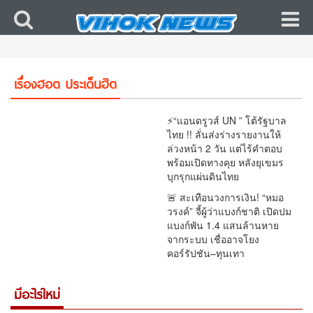
😱ช็อก! แผนปฏิรูปหมวด 16 สมัย “ลุงตู่” จบแล้ว
เรื่องฮอต ประเด็นฮิต
แต่ไม่มีอะไรคืบหน้า
⚡“แอนดรูวส์ UN ” โต้รัฐบาล
ไทย !! ลั่นส่งร่างรายงานให้
ล่วงหน้า 2 วัน แต่ไร้คำตอบ
พร้อมเปิดทางคุย หลังยุเขมร
บุกรุกแผ่นดินไทย
🚨 สะเทือนวงการเงิน! “หมอ
วรงค์” จี้ผู้ว่าแบงก์ชาติ เปิดปม
แบงก์พัน 1.4 แสนล้านหาย
จากระบบ เชื่ออาจโยง
คอร์รัปชัน–ทุนเทา
มีอะไรใหม่