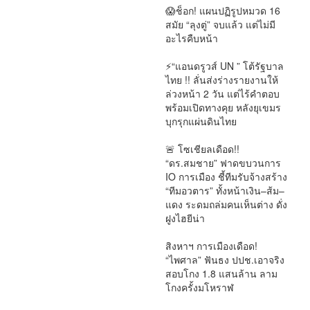
😱ช็อก! แผนปฏิรูปหมวด 16
สมัย “ลุงตู่” จบแล้ว แต่ไม่มี
อะไรคืบหน้า
#กฎหมาย
⚡“แอนดรูวส์ UN ” โต้รัฐบาล
ไทย !! ลั่นส่งร่างรายงานให้
ล่วงหน้า 2 วัน แต่ไร้คำตอบ
พร้อมเปิดทางคุย หลังยุเขมร
บุกรุกแผ่นดินไทย
การเมือง
🚨 โซเชียลเดือด!!
“ดร.สมชาย” ฟาดขบวนการ
IO การเมือง ชี้ทีมรับจ้างสร้าง
“ทีมอวตาร” ทั้งหน้าเงิน–ส้ม–
แดง ระดมถล่มคนเห็นต่าง ดั่ง
ฝูงไฮยีน่า
การเมือง
สิงหาฯ การเมืองเดือด!
“ไพศาล” ฟันธง ปปช.เอาจริง
สอบโกง 1.8 แสนล้าน ลาม
โกงครั้งมโหราฬ
การเมือง