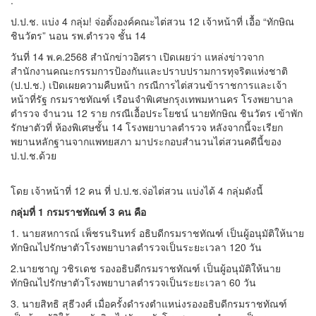
.
ป.ป.ช. แบ่ง 4 กลุ่ม! จ่อตั้งองค์คณะไต่สวน 12 เจ้าหน้าที่ เอื้อ “ทักษิณ
ชินวัตร” นอน รพ.ตำรวจ ชั้น 14
วันที่ 14 พ.ค.2568 สำนักข่าวอิศรา เปิดเผยว่า แหล่งข่าวจาก
สำนักงานคณะกรรมการป้องกันและปราบปรามการทุจริตแห่งชาติ
(ป.ป.ช.) เปิดเผยความคืบหน้า กรณีการไต่สวนข้าราชการและเจ้า
หน้าที่รัฐ กรมราชทัณฑ์ เรือนจำพิเศษกรุงเทพมหานคร โรงพยาบาล
ตำรวจ จำนวน 12 ราย กรณีเอื้อประโยชน์ นายทักษิณ ชินวัตร เข้าพัก
รักษาตัวที่ ห้องพิเศษชั้น 14 โรงพยาบาลตำรวจ หลังจากนี้จะเรียก
พยานหลักฐานจากแพทยสภา มาประกอบสำนวนไต่สวนคดีนี้ของ
ป.ป.ช.ด้วย
โดย เจ้าหน้าที่ 12 คน ที่ ป.ป.ช.จ่อไต่สวน แบ่งได้ 4 กลุ่มดังนี้
กลุ่มที่
1
กรมราชทัณฑ์
3
คน คือ
1. นายสหการณ์ เพ็ชรนรินทร์ อธิบดีกรมราชทัณฑ์ เป็นผู้อนุมัติให้นาย
ทักษิณไปรักษาตัวโรงพยาบาลตำรวจเป็นระยะเวลา 120 วัน
2.นายชาญ วชิรเดช รองอธิบดีกรมราชทัณฑ์ เป็นผู้อนุมัติให้นาย
ทักษิณไปรักษาตัวโรงพยาบาลตำรวจเป็นระยะเวลา 60 วัน
3. นายสิทธิ สุธีวงศ์ เมื่อครั้งดำรงตำแหน่งรองอธิบดีกรมราชทัณฑ์