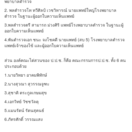
พยาบาลตำรวจ
2. พลตำรวจโท ทวีศิลป์ เวชวิทารณ์ นายแพทย์ใหญ่โรงพยาบาล
ตำรวจ ในฐานะผู้ออกใบความเห็นแพทย์
3.พลตำรวจตรี สามารถ ม่วงศิริ แพทย์โรงพยาบาลตำรวจ ในฐานะผู้
ออกใบความเห็นแพทย์
4.พันตำรวจเอก ชนะ จงโชคดี นายแพทย์ (สบ 5) โรงพยาบาลตำรวจ
แพทย์เจ้าของไข้ และผู้ออกใบความเห็นแพทย์
ส่วน องค์คณะไต่สวนของ ป.ป.ช. ก็คือ คณะกรรมการป.ป.ช. ทั้ง 6 คน
ประกอบด้วย
1.นายวิทยา อาคมพิทักษ์
2.นางสุวณา สุวรรณจูฑะ
3.สุชาติ ตระกูลเกษมสุข
4.เอกวิทย์ วัชชวัลคุ
5.แมนรัตน์ รัตนสุคนธ์
6.ภัทรศักดิ์ วรรณแสง