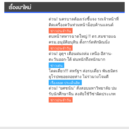
เรื่องมาใหม่
ด่วน! นครบาลต้องเร่งชี้แจง รถเจ้าหน้าที่
ติดเครื่องควันท่วมหน้าม็อบค้านแลนด์
บริดจ์ คลิปว่อนโซเชียล!
ข่าวประจำวัน
ตบหน้าทหารฉาดใหญ่ !! ดร.สมชายแฉ
ครม.อนุมัติอนุทิน ตั้งการ์ดทักษิณนั่ง
ผอ.ปฎิรูปประเทศ ระดับ C11 จับโป๊ะ
ข่าวประจำวัน
หลานทักษิณชงเอง
ด่วน! อุตุฯ เตือนฝนถล่ม เหนือ-อีสาน-
ตะวันออก-ใต้ ฝนหนักถึงหนักมาก
กทม.ฝนตก 70% คลื่นทะเลสูง
ข่าวเด่น
โดดเดี่ยว!!! สหรัฐฯ ส่อรบเดี่ยว พันธมิตร
ยุโรปทยอยถอยห่าง ไม่ร่วมวงโจมตี
อิหร่าน
เรื่องฮอต ประเด็นฮิต
ด่วน! “ยศชนัน” สั่งสอบมหาวิทยาลัย ปม
รับนักศึกษาจีน สงสัยใช้วีซ่าผิดประเภท
ลั่นพบจะเอาผิด
ข่าวประจำวัน