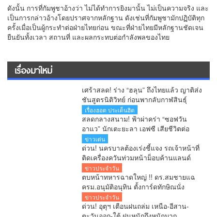
ดังนั้น การที่กัมพูชาอ้างว่า ไม่ได้ทำการยิงมานั้น ไม่เป็นความจริง และ
เป็นการกล่าวอ้างโดยปราศจากหลักฐาน ดังเช่นที่กัมพูชามักปฏิบัติทุก
ครั้งเมื่อเป็นผู้กระทำต่อฝ่ายไทยก่อน ขณะที่ฝ่ายไทยมีหลักฐานชัดเจน
ยืนยันทั้งเวลา สถานที่ และผลกระทบต่อกำลังพลของไทย
เรื่องมาใหม่
เศร้าสลด! ร่าง “ฮลุน” ถึงไทยแล้ว ญาติส่ง
ชันสูตรนิติวิทย์ ก่อนพากลับกาฬสินธุ์
เรื่องฮอต ประเด็นฮิต
สลดกลางสนาม! ฟ้าผ่าคร่า “ซอฟวัน
อาแว” นักเตะยะลา เอฟซี เสียชีวิตต่อ
หน้าแฟนบอล
ข่าวเด่น
ด่วน! นครบาลต้องเร่งชี้แจง รถเจ้าหน้าที่
ติดเครื่องควันท่วมหน้าม็อบค้านแลนด์
บริดจ์ คลิปว่อนโซเชียล!
ข่าวประจำวัน
ตบหน้าทหารฉาดใหญ่ !! ดร.สมชายแฉ
ครม.อนุมัติอนุทิน ตั้งการ์ดทักษิณนั่ง
ผอ.ปฎิรูปประเทศ ระดับ C11 จับโป๊ะ
ข่าวประจำวัน
หลานทักษิณชงเอง
ด่วน! อุตุฯ เตือนฝนถล่ม เหนือ-อีสาน-
ตะวันออก-ใต้ ฝนหนักถึงหนักมาก