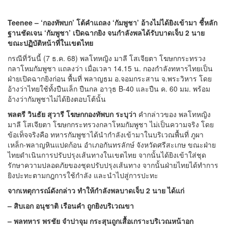
Teenee – ‘กองทัพบก’ โต้คำแถลง ‘กัมพูชา’ อ้างไม่ได้ยิงเข้ามา ชี้หลัก
ฐานชัดเจน ‘กัมพูชา’ เปิดฉากยิง จนกำลังพลได้รับบาดเจ็บ 2 นาย
ขณะปฏิบัติหน้าที่ในเขตไทย
กรณีที่วันนี้ (7 ธ.ค. 68) พลโทหญิง มาลี โสเจียตา โฆษกกระทรวง
กลาโหมกัมพูชา แถลงว่า เมื่อเวลา 14.15 น. กองกำลังทหารไทยเป็น
ฝ่ายเปิดฉากยิงก่อน พื้นที่ พลาญธม อ.จอมกระสาน จ.พระวิหาร โดย
อ้างว่าไทยใช้ทั้งปืนเล็ก ปืนกล อาวุธ B-40 และปืน ค. 60 มม. พร้อม
อ้างว่ากัมพูชาไม่ได้ยิงตอบโต้นั้น
พลตรี วินธัย สุวารี โฆษกกองทัพบก ระบุว่า
คำกล่าวของ พลโทหญิง
มาลี โสเจียตา โฆษกกระทรวงกลาโหมกัมพูชา ไม่เป็นความจริง โดย
ข้อเท็จจริงคือ ทหารกัมพูชาได้นำกำลังเข้ามาในบริเวณพื้นที่ ภูผา
เหล็ก-พลาญหินแปดก้อน อำเภอกันทรลักษ์ จังหวัดศรีสะเกษ ขณะฝ่าย
ไทยดำเนินการปรับปรุงเส้นทางในเขตไทย จากนั้นได้ยิงเข้าใส่ชุด
รักษาความปลอดภัยของชุดปรับปรุงเส้นทาง จากนั้นฝ่ายไทยได้ทำการ
ยิงปะทะตามกฎการใช้กำลัง และนำไปสู่การปะทะ
จากเหตุการณ์ดังกล่าว ทำให้กำลังพลบาดเจ็บ 2 นาย ได้แก่
– สิบเอก อนุชาติ เรือนคำ ถูกยิงบริเวณขา
– พลทหาร พรชัย จำปาจุม กระสุนถูกเสื้อเกราะบริเวณหน้าอก