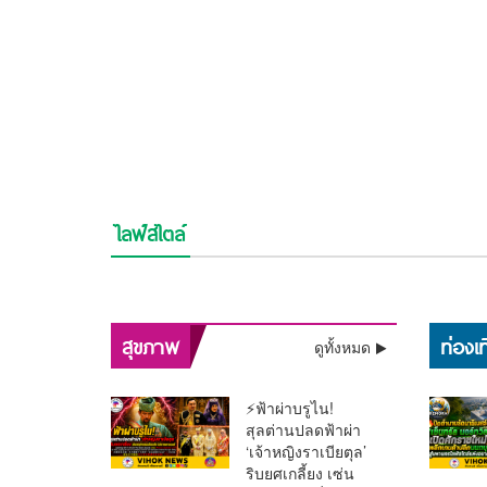
ไลฟ์สไตล์
⚡ช็อกวงการ! พบแล้วร่าง
💯งดงามสมศักดิ์ศรีศิลป์
อิสรภาพคืนร็อกสตาร์!!
ช็อกวงการบันเทิง !! ศา
“เต้ ดราก้อนไฟว์” ลอย
ไทย!! รองราชเลขาฯ เป
“เสก โลโซ” พ้นเรือนจำ
สั่งคุก “ปู มัณฑนา” 2 ปี 
แม่น้ำเจ้าพระยา หลัง
ประธาน บวงสรวงครูโ
ติดกำไล EM เริ่มต้นชีวิต
รอลงอาญา คดีแจ้งควา
หายตัวปริศนาตั้งแต่เช้ามืด
เปิดทางสร้างฉาก
พลิกสุขภาพกรุงเทพฯ! “หมอนันทวัน”
เตือนด่
ใหม่
เท็จเล่นงาน “ลูกหมี”
“รามเกียรติ์ ตอน สีดา”
ชง 3 ยุทธศาสตร์ใหญ่ ทลายคอขวด
“ตะวั
ก่อนเปิดม่าน พ.ย.นี้
สุขภาพ
ท่องเท
ดูทั้งหมด
ระบบรักษา
กทม.โด
⚡ฟ้าผ่าบรูไน!
สุลต่านปลดฟ้าผ่า
‘เจ้าหญิงราเบียตุล’
ริบยศเกลี้ยง เซ่น