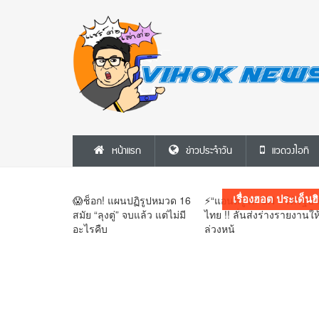
⚡ฟ้าผ่าบรูไน! สุลต่านปลดฟ้าผ่า ‘เจ้าหญิง
ราเบียตุล’ ริบยศเกลี้ยง เซ่นพฤติกรรมเสื่อม
หน้าแรก
ข่าวประจำวัน
แวดวงไอที
เสีย-ไม่เคารพราชวงศ์😱
เรื่องฮอต ประเด็นฮ
😱ช็อก! แผนปฏิรูปหมวด 16
⚡“แอนดรูวส์ UN ” โต้รัฐบ
สมัย “ลุงตู่” จบแล้ว แต่ไม่มี
ไทย !! ลั่นส่งร่างรายงานให
อะไรคืบ
ล่วงหน้