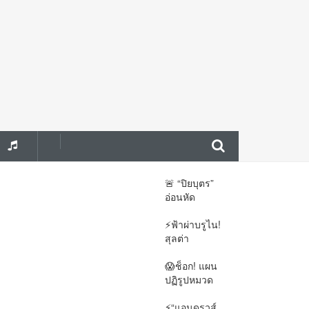
อีก
🚨 “ปิยบุตร”
อ่อนหัด
การเมือง
⚡ฟ้าผ่าบรูไน!
สุลต่า
การเมือง
😱ช็อก! แผน
ปฏิรูปหมวด
#กฎหมาย
⚡“แอนดรูวส์