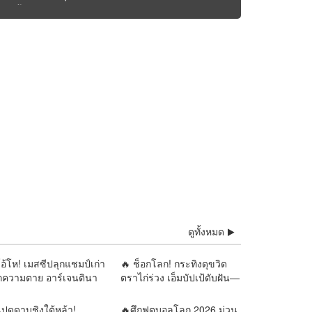
่ยุคสร้างคุณค่า : อนาคต
รุ่งหรือร่วงอยู่ที่การ
ิรูปครั้งนี้ |รายงานโดย
ลย์ จุลกะเศียนนัก
ิเคราะห์ สำนักข่าววิหคนิ
์
ดูทั้งหมด
อ้โห! เมสซีปลุกแชมป์เก่า
🔥 ช็อกโลก! กระทิงดุขวิด
กความตาย อาร์เจนตินา
ตราไก่ร่วง เอ็มบัปเป้ดับฝัน—
เปน นัดเดียวตัดสิน
สเปนทะลุชิงบอลโลก!
ชาโลก!
ปดดาบชิงใต้หล้า!
🔥ศึกฟุตบอลโลก 2026 ม่วน