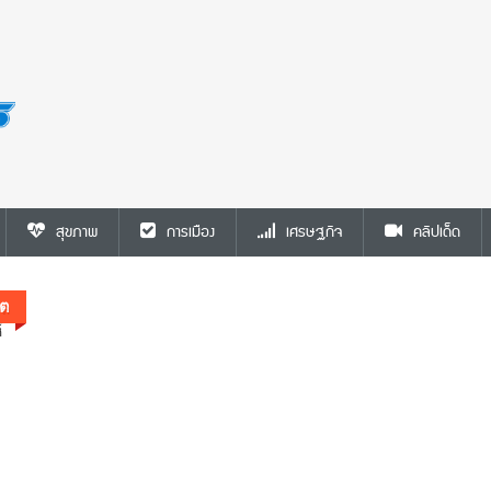
การเมือง
🚨 “ปิยบุตร” อ่อนหัด !! ปลุกล้มรัฐธรรมนูญ
สุขภาพ
การเมือง
เศรษฐกิจ
คลิปเด็ด
ยอมรับติดกับคำวินิจฉัยศาล
ิต
าล
้