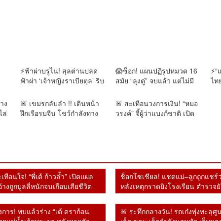
⚡ฟ้าผ่าบรูไน! สุลต่านปลด
😱ช็อก! แผนปฏิรูปหมวด 16
⚡“แ
ฟ้าผ่า ‘เจ้าหญิงราเบียตุล’ ริบ
สมัย “ลุงตู่” จบแล้ว แต่ไม่มี
ไทย
ยศเกลี้ยง เซ่นพฤติกรรมเสื่อม
อะไรคืบหน้า
ล่ว
เสีย-ไม่เคารพราชวงศ์😱
พร้
บาง
🚨 เขมรกลับลำ !! เดินหน้า
🚨 สะเทือนวงการเงิน! “หมอ
บุก
ไล่
ฝึกเรือรบจีน โชว์กำลังทาง
วรงค์” จี้ผู้ว่าแบงก์ชาติ เปิด
ัง
ทะเล “เตีย บันห์–เตีย เซยฮา”
ปมแบงก์พัน 1.4 แสนล้าน
ใน
ไม่สนจีนระงับการส่งอาวุธ
หายจากระบบ เชื่ออาจโยง
ให้
คอร์รัปชัน–ทุนเทา
เทือนใจ! “พี่เต้ ก้าวล้ำ” เปิดแผล
ช็อกโซเชียล! แชตแม่–ลูกถูกแชร์
อ้างถูกบูลลี่หนักจนเกือบเสียชีวิต
หลังเหตุกราดยิงโรงเรียน ตำรวจยั
ธงของจริง
การ! พบแล้วร่าง “เต้ ดราก้อน
🚨 ระทึกกลางวัน! รถเก๋งพุ่งทะลุศูน