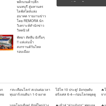
พลิกเกมค้าปลีก
“หุ่นยนต์รู้ใจคนโสด” |
สู
นนทบุรี สู่มหานคร
รายงานโดย REMORA นัก
จะ
ไลฟ์สไตล์แห่ง
วิเคราะห์ สำนักข่าววิหคนิ
ปฏ
อนาคต รายงานข่าว
วส์
ดุ
โดย REMORA นัก
ว
วิเคราะห์สำนักข่าว
วส
วิหคนิวส์
พัทยา สัตหีบ ยังรึ่มๆ
!! แห่เล่นน้ำ
สงกรานต์วันไหล
รอบเมือง
วก
⚡สะเทือนโลก! สเปนต่อเวลา
โอ้โห 10 ประตู! อังกฤษดับ
🔥โ
ไทย
ทุบอาร์เจนตินา 1-0 ผงาด
ฝรั่งเศส 6-4—ก่อนโลกหยุดดู
จา
 “ยา
แชมป์โลก💯
“เมสซี–ยามาล”
ชนส
รา
บอลโลกเดือด! ยักษ์ใหญ่ร่วง
🔥เข้าสู่ “ด่านมังกร” ฟุตบอล
🔥แ