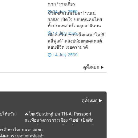
ฉาก “รามเกียร
24 July 2569
ชีวิตพลิกในพริบตา! “เนเน่
รอยัล” เปิดใจ ขอบคุณคนไทย
ทั้งประเทศ พร้อมลุยล่าฝันบน
14 July 2569
เดือดสนั่น! ชาวเน็ตถล่ม “โต ซิ
ลลี่ฟูลส์” หลังปล่อยพอดแคสต์
สอนชีวิต เจอดราม่าค้
14 July 2569
าวทั้งโลก! AGT โพสต์
🚨 ด่วน! “หนุ่ม กรรชัย”
ดูทั้งหมด
เทือนจอ! กสทช. ส่ง
ความจริงโผล่ ! “ทราย
ิป “เนเน่ รอยัล” ซ้ำ
เปิดผลตรวจ DNA ชี้ชัด
ญญาณเตือน “รายการ
สก๊อต” อ้างหลักฐาน
ะแสแรง คนดูแห่เชียร์
เด็กในท้อง “ฟารีดา” เป็น
” ของมดดำ ปมพิธีกรถูก
พินัยกรรมในตู้เซฟตัวเอง
้น Golden Buzzer
ลูกของ “ติณติณ”
งถามไม่เป็นกลาง
หาย
ดูทั้งหมด
ัยไต้หวัน
🔥โซเชียลปะทุ! ปม TH-AI Passport
สะเทือนวงการการเมือง “ไอซ์” เปิดศึก
วิจารณ์ “ภาวุธ” ก่อนโพสต์หายจากหน้า
ารศึกษาไทยบนทางแยก
ฟีด
ห่งศตวรรษจากยุคท่องจำ