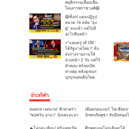
พฤติกรรมเสื่อมเสีย-
ไม่เคารพราชวงศ์😱
😱ช็อก! แผนปฏิรูป
หมวด 16 สมัย “ลุง
ตู่” จบแล้ว แต่ไม่มี
อะไรคืบหน้า
⚡“แอนดรูวส์ UN ”
โต้รัฐบาลไทย !! ลั่น
ส่งร่างรายงานให้
ล่วงหน้า 2 วัน แต่ไร้
คำตอบ พร้อมเปิด
ทางคุย หลังยุเขมร
บุกรุกแผ่นดินไทย
ข่าวกีฬา
สลดกลางสนาม! ฟ้าผ่าคร่า
เดือดก่อนเกม!! โซเชียลจ
“ซอฟวัน อาแว” นักเตะยะลา
นักตบกัมพูชา จับมือหนุ่ม
เอฟซี เสียชีวิตต่อหน้าแฟน
แล้วก้มเช็ดมือกับรองเท้า
บอล
มีน” ลั่นแบบนี้ไม่ควรทำ
🔥โลกสะเทือน! ฝรั่งเศสเปิด
ศึกฟุตบอลโลกเดือด!โด้