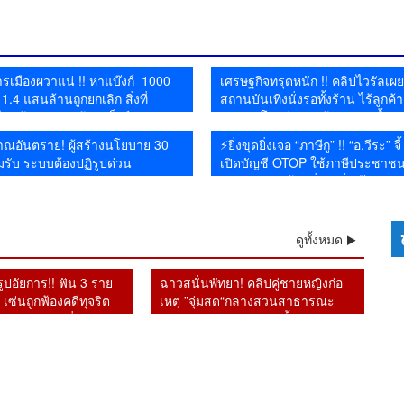
ยาอี 26 กิโลกรัม คาสนาม
คน 😱
น
ตั้งองคณะชี้มูลความผิดไป
น้ำป่า–น้ำล้นตลิ่ง
น้
บิน
แล้ว
รเมืองผวาแน่ !! หาแบ๊งก์ 1000
เศรษฐกิจทรุดหนัก !! คลิปไวรัลเผ
.4 แสนล้านถูกยกเลิก สิ่งที่
สถานบันเทิงนั่งรอทั้งร้าน ไร้ลูกค้า
ม่กล้าทำ หลัง ผู้ว่าแบ็งก์ชาติยัน
บริการ โซเชียลสะท้อนกำลังซื้อห
จากระบบ
ณอันตราย! ผู้สร้างนโยบาย 30
⚡ยิ่งขุดยิ่งเจอ “ภาษีกู” !! “อ.วีระ” จี
รับ ระบบต้องปฏิรูปด่วน
เปิดบัญชี OTOP ใช้ภาษีประชาช
มหาศาล แต่ร้านยิ่งทำยิ่งเจ๊ง
ดูทั้งหมด
ิรูปอัยการ!! ฟัน 3 ราย
ฉาวสนั่นพัทยา! คลิปคู่ชายหญิงก่อ
เซ่นถูกฟ้องคดีทุจริต
เหตุ ”จุ่มสด“กลางสวนสาธารณะ
วินัย หลังเปลี่ยน
รปภ.เผยเดินตรวจผ่านขั้นผงะ
คนใหม่