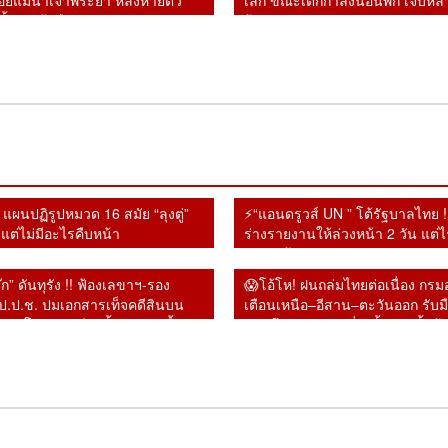
อยแม่น้ำเจ้าพระยา หลังหายตัว
เล็ก ขณะเด็กกำลังนอนพัก เจ็บห
ั้งแต่เช้ามืด
ผู้ปกครองแห่รุดดูอาการ
 แผนปฏิรูปหมวด 16 สมัย “ลุงตู่”
⚡“แอนดรูวส์ UN ” โต้รัฐบาลไทย !! 
แต่ไม่มีอะไรคืบหน้า
ร่างรายงานให้ล่วงหน้า 2 วัน แต่ไ
ตอบ พร้อมเปิดทางคุย หลังยุเขมรบ
แผ่นดินไทย
จ๊ก” ดันทุรัง !! ฟ้องเลขาฯ-รอง
😱โอ้โห! ฝนถล่มไทยต่อเนื่อง กรมอ
ป.ป.ช. ปมเอกสารเท็จคดีสินบน
เตือนเหนือ–อีสาน–ตะวันออก รับม
หลังโดนศาลฎีกาตั้งองคณะชี้มูล
หนักถึงหนักมาก เสี่ยงน้ำป่า–น้ำล้น
ดไปแล้ว
⚡”บิ๊กโจ๊ก” ดันทุรัง !! ฟ้อง
😱โอ้โห! ฝนถล่มไทยต่อ
⚡โ
รบ
ช็อกโลกการบิน!
⚡เจอแล้วแก๊งไอซ์ส่งญี่ปุ่น
😱
เลขาฯ-รองเลขาฯ ป.ป.ช.
เนื่อง กรมอุตุฯ เตือนเหนือ–
เน
อย
อินโดนีเซียรวบนักบิน
!! หลอกหญิงถือ ยัดกาแฟ
อิ
น
ปมเอกสารเท็จคดีสินบน
อีสาน–ตะวันออก รับมือฝน
อี
มาเลเซียแอร์ไลน์ ลอบขน
หลักฐานชัดลามนับสิบ
เจ
ทาง
ทองคำ หลังโดนศาลฎีกา
หนักถึงหนักมาก เสี่ยง
หน