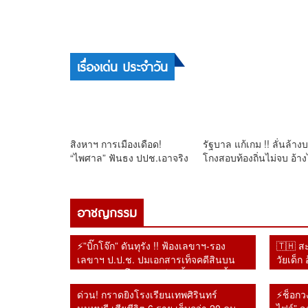
8 August 2569
🚨 “ปิยบุตร” อ่อนหัด !! ปลุกล้มรัฐธรรมนูญ
อีก ยอมรับติดกับคำวินิจฉัยศาล
เรื่องเด่น ประจำวัน
สิงหาฯ การเมืองเดือด!
รัฐบาล แก้เกม !! ลั่นล้าง
“ไพศาล” ฟันธง ปปช.เอาจริง
โกงสอบท้องถิ่นไม่จบ อ้าง
สอบโกง 1.8 แสนล้าน ลาม
ล่าเอาผิดทั้งขบวนการ หล
โกงครั้งมโหราฬ
แจ้งข้อหาอดีตอธิบดี คน
พรรคโดนจับ
อาชญกรรม
⚡”บิ๊กโจ๊ก” ดันทุรัง !! ฟ้องเลขาฯ-รอง
🇹🇭 สะ
เลขาฯ ป.ป.ช. ปมเอกสารเท็จคดีสินบน
วัยเด็ก 
ทองคำ หลังโดนศาลฎีกาตั้งองคณะชี้มูล
ความผิดไปแล้ว
ด่วน! กราดยิงโรงเรียนเทพศิรินทร์
⚡ช็อกวง