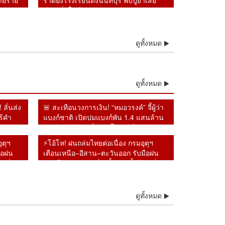
ลายราย
ราดยิงโรงเรียนดังนนทบุรี พบปู่ย่าเสีย
ชีวิตเพิ่มในบ้าน
ดูทั้งหมด
ดูทั้งหมด
ลั่นส่ง
🚨 สะเทือนวงการเงิน! “หมอวรงค์” จี้ผู้ว่า
ร้คำ
แบงก์ชาติ เปิดปมแบงก์พัน 1.4 แสนล้าน
ุกรุก
หายจากระบบ เชื่ออาจโยงคอร์รัปชัน–ทุน
เทา
ุตุฯ
⚡โอ้โห! ฝนถล่มไทยต่อเนื่อง กรมอุตุฯ
ือฝน
เตือนเหนือ–อีสาน–ตะวันออก รับมือฝน
ตลิ่ง
หนักถึงหนักมาก เสี่ยงน้ำป่า–น้ำล้นตลิ่ง
อ้โห! ฝนถล่มไทยต่อ
🔥อิหร่านงัดไม้แข็ง!
ดูทั้งหมด
งง กับทรัมป์ !! พร้อมคุย
ช็อกห้องประชุมโลก!
ื่อง กรมอุตุฯ เตือนเหนือ–
เตรียมห้ามเรือสหรัฐฯ-อิส
หร่านเป็นมิตร แต่จะไม่
สหรัฐฯ ลุกออกทันทีเมื่อ
สาน–ตะวันออก รับมือฝน
ราเอลผ่านฮอร์มุซ น้ำมัน
รจา
ฝรั่งเศสขึ้นพูดเรื่องสิทธิ
ักถึงหนักมาก เสี่ยง
โลกพุ่งทันที