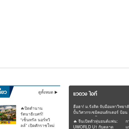
ชีวิตพลิกในพริบตา! “เนเน่
เดือดสนั่น! ชาวเน็ตถล่ม
ว้
ล
ลุ้นระทึกทั้งประเทศ! “ติณ
วินาทีประวัติศาสตร์! “ลิซ่า
สะ
็น
รอยัล” เปิดใจ ขอบคุณคน
“โต ซิลลี่ฟูลส์” หลังปล่อย
คล
ไม่
ติณ” สีหน้าเคร่งเครียด
BLACKPINK” สร้างชื่อ
สั
ขน
ไทยทั้งประเทศ พร้อมลุยล่า
พอดแคสต์สอนชีวิต เจอด
กร
ม
เข้าตรวจ DNA พิสูจน์
ประเทศไทย โชว์เปิด
แฉ
ฝันบนเวทีระดับโลก
ราม่าค้างเงินพนักงานย้อน
ลุ
วน !! อุตุฯ ชี้ฝนถล่มทั่วไทย
ความจริงเด็กในครรภ์ “ฟา
ฟุตบอลโลก 2026 สุดยิ่ง
มอ
ศร
รีดา” พ่อแม่ร่วมให้กำลังใจ
ใหญ่
นออก–อันดามัน” หนักมาก
ี่ยว
ดูทั้งหมด
แวดวง ไอที
ใกล้ชิด
น 60% ระวังน้ำท่วม
ฮือฮา! ม.รังสิต จับมือมหาวิทยาล
🔥ปิดตำนาน
ปั้นวิศวกรเซมิคอนดักเตอร์ ป้อน
รัตนาธิเบศร์!
อุตสาหกรรมโลก
“เซ็นทรัล นอร์ทวิ
🔥 จีนเปิดตัวหุ่นยนต์แฟน:
ก
ลล์” เปิดศักราชใหม่
UWORLD U1 กับตลาด
แ