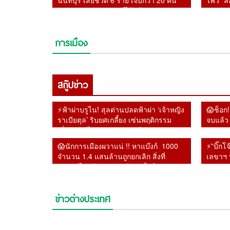
นนทบุรี เสียชีวิต 6 ราย เจ็บกว่า 20 คน
ไฟว์” ล
ตำรวจคุมสถานการณ์ได้แล้ว
ปริศนาต
การเมือง
สกู๊ปข่าว
⚡ฟ้าผ่าบรูไน! สุลต่านปลดฟ้าผ่า ‘เจ้าหญิง
😱ช็อก!
ราเบียตุล’ ริบยศเกลี้ยง เซ่นพฤติกรรม
จบแล้ว 
เสื่อมเสีย-ไม่เคารพราชวงศ์😱
😱นักการเมืองผวาแน่ !! หาแบ๊งก์ 1000
⚡”บิ๊กโ
จำนวน 1.4 แสนล้านถูกยกเลิก สิ่งที่
เลขาฯ 
รัฐบาลไม่กล้าทำ หลัง ผู้ว่าแบ็งก์ชาติยัน
ทองคำ 
หายไปจากระบบ
ความผิ
ข่าวต่างประเทศ
⚡ฟ้าผ่าบรูไน! สุลต่านปลด
⚡“แอนดรูวส์ UN ” โต้
ด่วน! สหรัฐฯ ผวา
โดดเดี่ยว!!! สหรัฐฯ ส่อ
ฟ้าผ่า ‘เจ้าหญิงราเบียตุล’
รัฐบาลไทย !! ลั่นส่งร่าง
แฮกเกอร์โยงอิหร่าน ถล่ม
เดี่ยว พันธมิตรยุโรปทย
ริบยศเกลี้ยง เซ่นพฤติกรรม
รายงานให้ล่วงหน้า 2 วั
ระบบน้ำ 12 รัฐ สั่งต้มน้ำ
ถอยห่าง ไม่ร่วมวงโจมตี
เสื่อมเสีย-ไม่เคารพ
แต่ไร้คำตอบ พร้อมเปิด