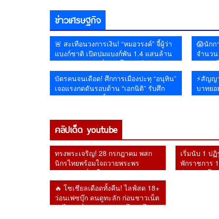
ดื่ม ฉายภาพสงคราม
อิหร่าน
ราชวงศ์😱
คุย หลังยุเขมรบุกรุกแผ่
ไซเบอร์เดือด
ข่าวเศรษฐกิจ
ดินไทย
🚨 สะเทือนวงการเงิน! “หมอวรงค์” จี้ผู้ว่า
😱นักกา
แบงก์ชาติ เปิดปมแบงก์พัน 1.4 แสนล้าน
จำนวน 1
หายจากระบบ เชื่ออาจโยงคอร์รัปชัน–ทุน
รัฐบาลไ
เทา
หายไป
บัตรคนจนเดือด! ศึกการเมืองปะทุ “อนุทิน”
⚡สัญญา
เจอแรงกดดันรอบด้าน “เอกนิติ” รับศึก
บาทยอม
หนักคัดกรองสิทธิ์
คลิปเด็ด youtube
ทรงพระเจริญ! 28 กรกฎาคม พสก
เริ่มนับ 1 ปฏ
นิกรไทยพร้อมใจถวายพระพร
พักราชการ 1 
ชัยมงคล เนื่องในวันเฉลิม
อีก 2 รายโดน
พระชนมพรรษา 74 พรรษา
อัยการสูงสุด
🔥 โซเชียลเดือดทั้งคืน! ไลฟ์สด 18+
ว่อนเฟซบุ๊ก คนดูทะลัก ก่อนชาวเน็ต
ตาไวพบชื่อ “กรมควบคุมโรค” โผล่
ร่วมรับชม