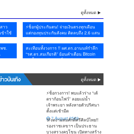
มนุษยชน
ำป่า–น้ำล้นตลิ่ง
ดูทั้งหมด
ยสาว
⚡ช็อกผู้ประกันตน! จ่ายเงินตรงทุกเดือน
เข้าใช้
แต่กองทุนประกันสังคม ติดลบถึง 2.6 แสน
ดตัว
ล้าน
้ พช.
สะเทือนทั้งวงการ !! ผศ.ดร.อานนท์รำลึก
น
“รศ.ดร.สมเกียรติ” ย้อนคำเตือน Bitcoin
วันนี้หลายคดีกลายเป็นจริง
ข่าวบันเทิง
ดูทั้งหมด
⚡ช็อกวงการ! พบแล้วร่าง “เต้
ดราก้อนไฟว์” ลอยแม่น้ำ
เจ้าพระยา หลังหายตัวปริศนา
ตั้งแต่เช้ามืด
7 August 2569
💯งดงามสมศักดิ์ศรีศิลป์ไทย!!
รองราชเลขาฯ เป็นประธาน
บวงสรวงครูโขน เปิดทางสร้าง