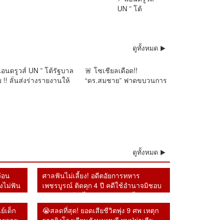
UN ” โต้
การเมือง
ดูทั้งหมด
อนดรูวส์ UN ” โต้รัฐบาล
🚨 โซเชียลเดือด!!
 !! ลั่นส่งร่างรายงานให้
“ดร.สมชาย” ฟาดขบวนการ
งหน้า 2 วัน แต่ไร้คำตอบ
IO การเมือง ชี้ทีมรับจ้าง
อมเปิดทางคุย หลังยุเขมร
สร้าง “ทีมอวตาร” ทั้งหน้า
รุกแผ่นดินไทย
เงิน–ส้ม–แดง ระดมถล่มคน
เห็นต่าง ดั่งฝูงไฮยีน่า
ดูทั้งหมด
ว่อน
ศาลฟันไม่เลี้ยง! อดีตอัยการทหาร
งไม่ฟัน
เพชรบูรณ์ ติดคุก 4 ปี คดีใช้อำนาจมิชอบ
รายงานคดียาไม่ตรงความจริง ไม่รอ
ลงอาญา
ย์เด็ก
😭สลดที่สุด! ยอดเสียชีวิตพุ่ง 9 ศพ เหตุก