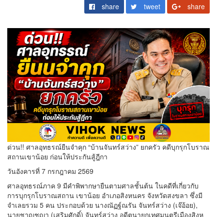
share
tweet
share
ด่วน!! ศาลอุทธรณ์ยืนจำคุก “บ้านจันทร์สว่าง” ยกครัว คดีบุกรุกโบราณ
สถานเขาน้อย ก่อนให้ประกันสู้ฎีกา
วันอังคารที่ 7 กรกฎาคม 2569
ศาลอุทธรณ์ภาค 9 มีคำพิพากษายืนตามศาลชั้นต้น ในคดีที่เกี่ยวกับ
การบุกรุกโบราณสถาน เขาน้อย อำเภอสิงหนคร จังหวัดสงขลา ซึ่งมี
จำเลยรวม 5 คน ประกอบด้วย นางณัฏฐ์ณรัน จันทร์สว่าง (เจ๊อ้อย),
นายชาญชญา (เสริมศักดิ์) จันทร์สว่าง อดีตนายกเทศมนตรีเมืองสิงห