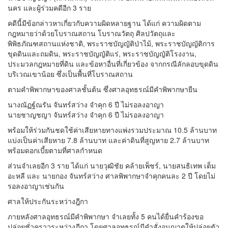
นคร และผู้ร่วมคดีอีก 3 ราย
คดีนี้มีข้อกล่าวหาเกี่ยวกับความผิดหลายฐาน ได้แก่ ความผิดตาม
กฎหมายว่าด้วยโบราณสถาน โบราณวัตถุ ศิลปวัตถุและ
พิพิธภัณฑสถานแห่งชาติ, พระราชบัญญัติป่าไม้, พระราชบัญญัติการ
ขุดดินและถมดิน, พระราชบัญญัติแร่, พระราชบัญญัติโรงงาน,
ประมวลกฎหมายที่ดิน และข้อหาอื่นที่เกี่ยวข้อง จากกรณีลักลอบขุดดิน
บริเวณเขาน้อย ซึ่งเป็นพื้นที่โบราณสถาน
ตามคำพิพากษาของศาลชั้นต้น ซึ่งศาลอุทธรณ์มีคำพิพากษายืน
นางณัฏฐ์ณรัน จันทร์สว่าง จำคุก 6 ปี ไม่รอลงอาญา
นายชาญชญา จันทร์สว่าง จำคุก 6 ปี ไม่รอลงอาญา
พร้อมให้ร่วมกันชดใช้ค่าเสียหายทางแพ่งรวมประมาณ 10.5 ล้านบาท
แบ่งเป็นค่าเสียหาย 7.8 ล้านบาท และค่าดินที่สูญหาย 2.7 ล้านบาท
พร้อมดอกเบี้ยตามที่ศาลกำหนด
ส่วนจำเลยอีก 3 ราย ได้แก่ นายวุฒิชัย คล้ายเพ็ชร์, นายสนธิเทพ เต็ม
อะหลี และ นายกอง จันทร์สว่าง ศาลพิพากษาจำคุกคนละ 2 ปี โดยไม่
รอลงอาญาเช่นกัน
ศาลให้ประกันระหว่างฎีกา
ภายหลังศาลอุทธรณ์มีคำพิพากษา จำเลยทั้ง 5 คนได้ยื่นคำร้องขอ
ปล่อยชั่วคราวระหว่างฎีกา โดยศาลอุทธรณ์มีคำสั่งอนุญาตให้ปล่อยตัว