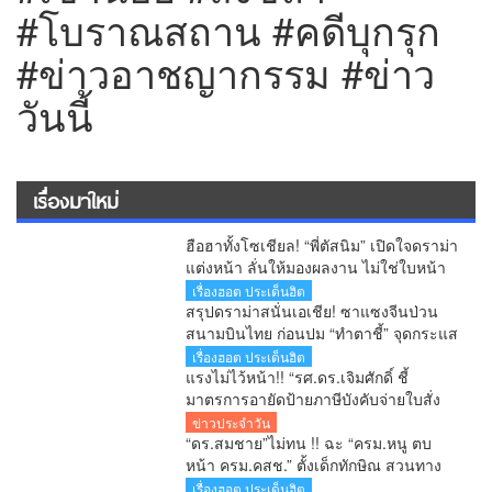
#โบราณสถาน #คดีบุกรุก
#ข่าวอาชญากรรม #ข่าว
วันนี้
เรื่องมาใหม่
ฮือฮาทั้งโซเชียล! “พี่ตัสนิม” เปิดใจดราม่า
แต่งหน้า ลั่นให้มองผลงาน ไม่ใช่ใบหน้า
เตือนคอมเมนต์เกินเลยระวังผิดกฎหมาย
เรื่องฮอต ประเด็นฮิต
สรุปดราม่าสนั่นเอเชีย! ซาแซงจีนป่วน
สนามบินไทย ก่อนปม “ทำตาชี้” จุดกระแส
เดือดข้ามประเทศ
เรื่องฮอต ประเด็นฮิต
แรงไม่ไว้หน้า!! “รศ.ดร.เจิมศักดิ์ ชี้
มาตรการอายัดป้ายภาษีบังคับจ่ายใบสั่ง
รัฐกำลังลงโทษประชาชนก่อนศาลตัดสิน
ข่าวประจำวัน
“ดร.สมชาย”ไม่ทน !! ฉะ “ครม.หนู ตบ
หน้า ครม.คสช.” ตั้งเด็กทักษิณ สวนทาง
ปฏิรูปประเทศ-ยุทธศาสตร์ชาติ
เรื่องฮอต ประเด็นฮิต