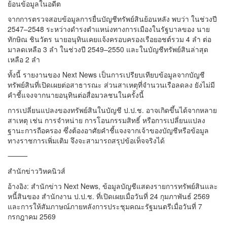
ย้อนข้อมูลในอดีต
จากการตรวจสอบข้อมูลการยื่นบัญชีทรัพย์สินย้อนหลัง พบว่า ในช่วงปี
2547–2548 ระหว่างดำรงตำแหน่งทางการเมืองในรัฐบาลของ นาย
ทักษิณ ชินวัตร นายอนุทินเคยแจ้งครอบครองเรือยอชต์รวม 4 ลำ ต่อ
มาลดเหลือ 3 ลำ ในช่วงปี 2549–2550 และในบัญชีทรัพย์สินล่าสุด
เหลือ 2 ลำ
ทั้งนี้ รายงานของ Next News เป็นการเปรียบเทียบข้อมูลจากบัญชี
ทรัพย์สินที่เปิดเผยต่อสาธารณะ ส่วนสาเหตุที่จำนวนเรือลดลง ยังไม่มี
คำชี้แจงจากนายอนุทินต่อสื่อมวลชนในครั้งนี้
การเปลี่ยนแปลงของทรัพย์สินในบัญชี ป.ป.ช. อาจเกิดขึ้นได้จากหลาย
สาเหตุ เช่น การจำหน่าย การโอนกรรมสิทธิ์ หรือการเปลี่ยนแปลง
ฐานะการถือครอง ซึ่งต้องอาศัยคำชี้แจงจากเจ้าของบัญชีหรือข้อมูล
ทางราชการเพิ่มเติม จึงจะสามารถสรุปข้อเท็จจริงได้
⸻
สำนักข่าววิหคนิวส์
อ้างอิง: สำนักข่าว Next News, ข้อมูลบัญชีแสดงรายการทรัพย์สินและ
หนี้สินของ สำนักงาน ป.ป.ช. ที่เปิดเผยเมื่อวันที่ 24 กุมภาพันธ์ 2569
และการให้สัมภาษณ์ภายหลังการประชุมคณะรัฐมนตรีเมื่อวันที่ 7
กรกฎาคม 2569