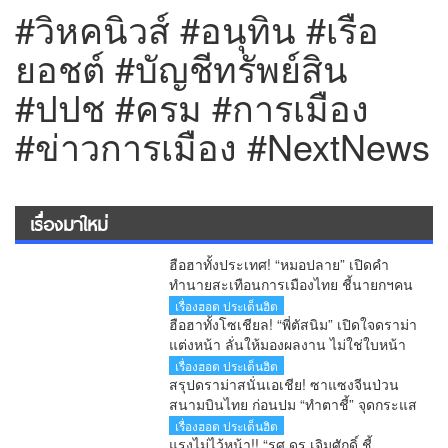
#วิหคนิวส์ #อนุทิน #เรือ
ยอชต์ #บัญชีทรัพย์สิน
#ปปช #ครม #การเมือง
#ข่าวการเมือง #NextNews
เรื่องมาใหม่
ฮือฮาทั้งประเทศ! “หมอปลาย” เปิดคำ
ทำนายสะเทือนการเมืองไทย ชี้นายกฯคน
ใหม่ หนุ่มหน้าใหม่ พรรคใหม่ โปรไฟล์
เรื่องฮอต ประเด็นฮิต
แกร่ง แบ็กแน่น ท่านยมบอก
ฮือฮาทั้งโซเชียล! “พี่ตัสนิม” เปิดใจดราม่า
แต่งหน้า ลั่นให้มองผลงาน ไม่ใช่ใบหน้า
เตือนคอมเมนต์เกินเลยระวังผิดกฎหมาย
เรื่องฮอต ประเด็นฮิต
สรุปดราม่าสนั่นเอเชีย! ซาแซงจีนป่วน
สนามบินไทย ก่อนปม “ทำตาชี้” จุดกระแส
เดือดข้ามประเทศ
เรื่องฮอต ประเด็นฮิต
แรงไม่ไว้หน้า!! “รศ.ดร.เจิมศักดิ์ ชี้