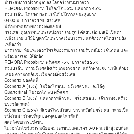
มีประสบการณ์จากฟุตบอลโลกครั้งก่อนมากกว่า
REMORA Probability โมร็อกโก 55% แคนาดา 45%
ตัวแปรต้น ใครยิงประตูแรกได้ มีโอกาสชนะสูงมาก
04:00 น. ปารากวัย พบ ฝรั่งเศส
นี่คือบททดสอบของตัวเต็งแชมป์
ฝรั่งเศส คุณภาพนักเตะเหนือกว่า เกมรุกมี คีลิยัน เอ็มบัปเป้ เป็นตัว
เปลี่ยนเกม แม้มีปัญหานักเตะบาดเจ็บบางราย แต่ศักยภาพโดยรวมยัง
เหนือกว่า
ปารากวัย ทีมแห่งเซอร์ไพรส์ของรายการ เกมรับเหนียว เล่นดุดัน และ
พร้อมลากเกมให้อึดอัด
REMORA Probability ฝรั่งเศส 75% ปารากวัย 25%
ตัวแปรต้น หากฝรั่งเศสยิงเร็ว เกมอาจขาด แต่ถ้าผ่าน 60 นาทีแล้วยัง
เสมอ ความกดดันจะเริ่มตกอยู่ฝั่งฝรั่งเศส
Scenario ของคืนนี้
Scenario A (45%) โมร็อกโกชนะ ฝรั่งเศสชนะ จะได้คู่
Quarterfinal โมร็อกโก พบ ฝรั่งเศส
Scenario B (30%) แคนาดาพลิกชนะ ฝรั่งเศสชนะ เจ้าภาพจะสร้าง
ประวัติศาสตร์
Scenario C (25%) มีเซอร์ไพรส์ใหญ่ ปารากวัยล้มฝรั่งเศส กลายเป็น
หนึ่งในข่าวใหญ่ที่สุดของฟุตบอลโลกทันที
ผลหลังจบการแข่งขัน
โมร็อกโกโชว์เกมรุกเฉียบคม เอาชนะแคนาดา 3-0 ผ่านเข้าสู่รอบก่อน
รองชนะเลิศ ขณะที่ฝรั่งเศสเฉือนปารากวัย 1-0 จากจุดโทษของคีลิยัน