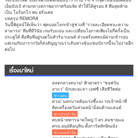
เอ็มบัปเป้ ท่ามกลางสภาพอากาศร้อนจัด ทำให้ได้คู่รอบ 8 ทีมสุดท้าย
เป็น โมร็อกโก พบ ฝรั่งเศส
บทสรุป REMORA
วันนี้พิสูจน์ให้เห็นว่า ฟุตบอลโลกเข้าสู่ช่วงที่ “รายละเอียดชนะความ
สามารถ” ทีมที่มีวินัย เกมรับแน่น และเปลี่ยนโอกาสเพียงไม่กี่ครั้งเป็น
ประตูได้ คือทีมที่อยู่รอดในทัวร์นาเมนต์ ส่วนฝรั่งเศสแม้ผ่านเข้ารอบ
แต่เกมกับปารากวัยก็ส่งสัญญาณว่าเส้นทางลุ้นแชมป์จากนี้จะไม่ง่ายอีก
ต่อไป
เรื่องมาใหม่
สลดกลางสนาม! ฟ้าผ่าคร่า “ซอฟวัน
อาแว” นักเตะยะลา เอฟซี เสียชีวิตต่อ
หน้าแฟนบอล
ข่าวเด่น
ด่วน! นครบาลต้องเร่งชี้แจง รถเจ้าหน้าที่
ติดเครื่องควันท่วมหน้าม็อบค้านแลนด์
บริดจ์ คลิปว่อนโซเชียล!
ข่าวประจำวัน
ตบหน้าทหารฉาดใหญ่ !! ดร.สมชายแฉ
ครม.อนุมัติอนุทิน ตั้งการ์ดทักษิณนั่ง
ผอ.ปฎิรูปประเทศ ระดับ C11 จับโป๊ะ
ข่าวประจำวัน