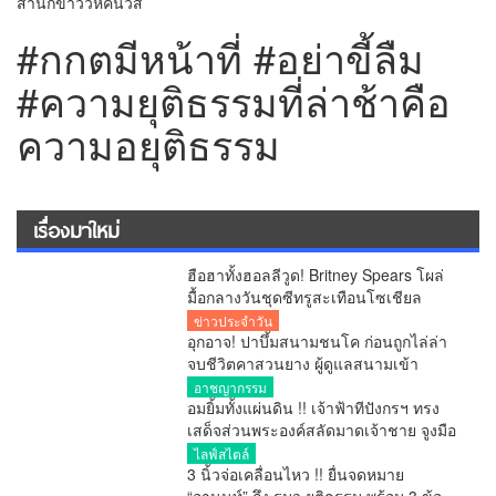
สำนักข่าววิหคนิวส์
#กกตมีหน้าที่ #อย่าขี้ลืม
#ความยุติธรรมที่ล่าช้าคือ
ความอยุติธรรม
เรื่องมาใหม่
ฮือฮาทั้งฮอลลีวูด! Britney Spears โผล่
มื้อกลางวันชุดซีทรูสะเทือนโซเชียล
ข่าวประจำวัน
อุกอาจ! ปาบึ้มสนามชนโค ก่อนถูกไล่ล่า
จบชีวิตคาสวนยาง ผู้ดูแลสนามเข้า
มอบตัว
อาชญากรรม
อมยิ้มทั้งแผ่นดิน !! เจ้าฟ้าทีปังกรฯ ทรง
เสด็จส่วนพระองค์สลัดมาดเจ้าชาย จูงมือ
พระสหายสนิทชาวญี่ปุ่นเปิดตัวหวานชื่น
ไลฟ์สไตล์
กลางกรุง ประกาศชัดเจน “ผมกำลังจีบอยู่”
3 นิ้วจ่อเคลื่อนไหว !! ยื่นจดหมาย