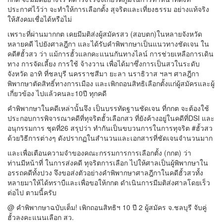
ประกาศไว้ว่า จะทำให้การเลือกตั้ง สุจริตและเที่ยงธรรม อย่างแท้จริง
ให้สังคมเชื่อได้หรือไม่
เพราะที่ผ่านมากกต เคยมีมติส่งผู้สมัครสว (สอบตก)ในหลายจังหวัด
หลายคดี ไปยังศาลฎีกา และได้รับคำพิพากษาเป็นแนวทางชัดเจน ใน
คดี#ฮั้วสว ว่า แม้การฮั้วแลกคะแนนกันทางไลน์ การช่วยเหลือการเดิน
ทาง การจัดเลี้ยง การใช้ จ้างวาน เพื่อได้มาซึ่งการเป็นสวในระดับ
จังหวัด อาทิ ที่ชลบุรี นครราชสีมา ยะลา นราธิวาส ฯลฯ ศาลฎีกา
พิพากษาตัดสิทธิ์ทางการเมือง และเพิกถอนสิทธิเลือกตั้งแก่ผู้สมัครและผู้
เกี่ยวข้อง ไปแล้วคนละ10ปี ทุกคดี
คำพิพากษาในคดีเหล่านั้นจึง เป็นบรรทัดฐานชัดเจน ที่กกต จะต้องใช้
ประกอบการพิจารณาคดีที่ทุจริตฮั้วเลือกสว ที่ยังค้างอยู่ในคดีที่DSI และ
อนุกรรมการ ชุดที่26 สรุปว่า ทำกันเป็นขบวนการในการทุจริต #ฮั้วสว
ด้วยวิธีการต่างๆ ดังปรากฏในสำนวนและเอกสารที่ชัดเจนจำนวนมาก
และเพื่อเตือนความจำของคณะกรรมการการเลือกตั้ง (กกต) ว่า
ท่านมีหน้าที่ ในการส่งคดี ทุจริตการเลือก ไปให้ศาลเป็นผู้พิพากษาใน
อรรถคดีทั้งปวง จึงขอส่งตัวอย่างคำพิพากษาศาลฎีกาในคดีฮั้วสวทั้ง
หลายมาให้ได้ทราบืและเพื่อขอให้กกต ดำเนินการมีมติส่งศาลโดยเร็ว
ต่อไป ตามนี้ครับ
@ คำพิพากษาฉบับเต็ม! เพิกถอนสิทธิฯ 10 ปี 2 ผู้สมัคร จ.ชลบุรี จับคู่
ฮั้วลงคะแนนเลือก สว.