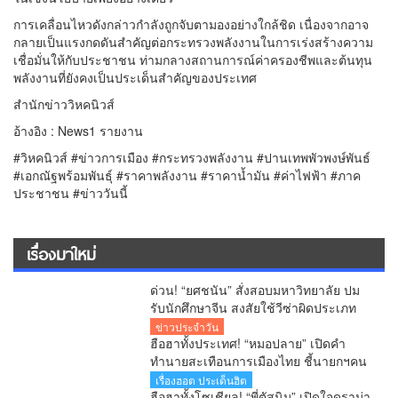
การเคลื่อนไหวดังกล่าวกำลังถูกจับตามองอย่างใกล้ชิด เนื่องจากอาจ
กลายเป็นแรงกดดันสำคัญต่อกระทรวงพลังงานในการเร่งสร้างความ
เชื่อมั่นให้กับประชาชน ท่ามกลางสถานการณ์ค่าครองชีพและต้นทุน
พลังงานที่ยังคงเป็นประเด็นสำคัญของประเทศ
สำนักข่าววิหคนิวส์
อ้างอิง : News1 รายงาน
#วิหคนิวส์ #ข่าวการเมือง #กระทรวงพลังงาน #ปานเทพพัวพงษ์พันธ์
#เอกณัฐพร้อมพันธุ์ #ราคาพลังงาน #ราคาน้ำมัน #ค่าไฟฟ้า #ภาค
ประชาชน #ข่าววันนี้
เรื่องมาใหม่
ด่วน! “ยศชนัน” สั่งสอบมหาวิทยาลัย ปม
รับนักศึกษาจีน สงสัยใช้วีซ่าผิดประเภท
ลั่นพบจะเอาผิด
ข่าวประจำวัน
ฮือฮาทั้งประเทศ! “หมอปลาย” เปิดคำ
ทำนายสะเทือนการเมืองไทย ชี้นายกฯคน
ใหม่ หนุ่มหน้าใหม่ พรรคใหม่ โปรไฟล์
เรื่องฮอต ประเด็นฮิต
แกร่ง แบ็กแน่น ท่านยมบอก
ฮือฮาทั้งโซเชียล! “พี่ตัสนิม” เปิดใจดราม่า