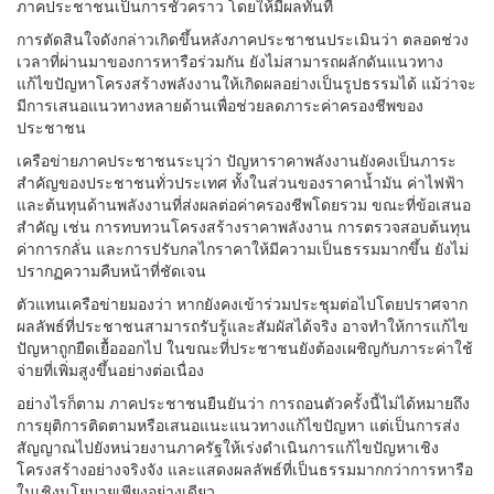
ภาคประชาชนเป็นการชั่วคราว โดยให้มีผลทันที
การตัดสินใจดังกล่าวเกิดขึ้นหลังภาคประชาชนประเมินว่า ตลอดช่วง
เวลาที่ผ่านมาของการหารือร่วมกัน ยังไม่สามารถผลักดันแนวทาง
แก้ไขปัญหาโครงสร้างพลังงานให้เกิดผลอย่างเป็นรูปธรรมได้ แม้ว่าจะ
มีการเสนอแนวทางหลายด้านเพื่อช่วยลดภาระค่าครองชีพของ
ประชาชน
เครือข่ายภาคประชาชนระบุว่า ปัญหาราคาพลังงานยังคงเป็นภาระ
สำคัญของประชาชนทั่วประเทศ ทั้งในส่วนของราคาน้ำมัน ค่าไฟฟ้า
และต้นทุนด้านพลังงานที่ส่งผลต่อค่าครองชีพโดยรวม ขณะที่ข้อเสนอ
สำคัญ เช่น การทบทวนโครงสร้างราคาพลังงาน การตรวจสอบต้นทุน
ค่าการกลั่น และการปรับกลไกราคาให้มีความเป็นธรรมมากขึ้น ยังไม่
ปรากฏความคืบหน้าที่ชัดเจน
ตัวแทนเครือข่ายมองว่า หากยังคงเข้าร่วมประชุมต่อไปโดยปราศจาก
ผลลัพธ์ที่ประชาชนสามารถรับรู้และสัมผัสได้จริง อาจทำให้การแก้ไข
ปัญหาถูกยืดเยื้อออกไป ในขณะที่ประชาชนยังต้องเผชิญกับภาระค่าใช้
จ่ายที่เพิ่มสูงขึ้นอย่างต่อเนื่อง
อย่างไรก็ตาม ภาคประชาชนยืนยันว่า การถอนตัวครั้งนี้ไม่ได้หมายถึง
การยุติการติดตามหรือเสนอแนะแนวทางแก้ไขปัญหา แต่เป็นการส่ง
สัญญาณไปยังหน่วยงานภาครัฐให้เร่งดำเนินการแก้ไขปัญหาเชิง
โครงสร้างอย่างจริงจัง และแสดงผลลัพธ์ที่เป็นธรรมมากกว่าการหารือ
ในเชิงนโยบายเพียงอย่างเดียว