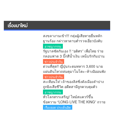
เรื่องมาใหม่
สงขลางานเข้า!!! กลุ่มผู้เสียหายยื่นหลัก
ฐานร้อง กล่าวหาดาบตำรวจเอี่ยวบังคับ
ถ่ายคลิปอนาจาร ขู่ยัดยา มีผู้เสียหาย
อาชญากรรม
หลายราย เร่งตรวจสอบ
รัฐบาลซัดกันเอง !! “อดิศร” เพื่อไทย ร่าย
กลอนฟาด 3 บิ๊กสีน้ำเงิน เหน็บรักกันปาน
จะกลืน “เขากระโดง”
ข่าวประจำวัน
ด่วนที่สุด!! ญี่ปุ่นระดมทหาร 3,600 นาย
แผ่นดินไหวถล่มคุมาโมโตะ–ห้างอิออนพัง
เกรงมีผู้เสียชีวิตจำนวนมาก
ข่าวประจำวัน
สะเทือนใจ! เจ้าของลิสซิ่งดังเมืองลำปาง
ถูกยิงเสียชีวิต อดีตสามีถูกควบคุมตัว
อาชญากรรม
ทั่วโลกสรรเสริญ! ไทม์สแควร์ขึ้น
ข้อความ “LONG LIVE THE KING” ถวาย
พระพรในหลวง
เรื่องฮอต ประเด็นฮิต