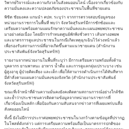
วิพากษ์วิจารณ์และความกังวลในสังคมออนไลน์ เนื่องจากเกี่ยวข้องกับ
ความมั่นคงและความปลอดภัยของประชาชนในพื้นที่ชายแดน
พิชิต ชัยมงคล แกนนำ คปท. ระบุว่า จากการตรวจสอบข้อมูลของ
หน่วยงานราชการในพื้นที่ พบว่า จังหวัดสุรินทร์มีการซักซ้อมและ
เตรียมความพร้อมตามแผนรักษาความมั่นคงและแผนอพยพประชาชน
มาอย่างต่อเนื่อง โดยมีการกำหนดศูนย์พักพิงชั่วคราว เส้นทางอพยพ
และมาตรการดูแลประชาชนในกรณีเกิดเหตุฉุกเฉินไว้ล่วงหน้าแล้ว
เพื่อรองรับสถานการณ์ที่อาจเกิดขึ้นตามแนวชายแดน (สำนักงาน
ประชาสัมพันธ์จังหวัดสุรินทร์￼)
รายงานจากหน่วยงานในพื้นที่ระบุว่า มีการเตรียมความพร้อมทั้งด้าน
บุคลากร ยานพาหนะ อาหาร น้ำดื่ม และการดูแลกลุ่มเปราะบาง เช่น
ผู้สูงอายุ ผู้ป่วยติดเตียง และเด็ก เพื่อให้สามารถดำเนินการได้ทันทีหาก
มีคำสั่งตามแผนความมั่นคงของจังหวัด (สำนักงานประชาสัมพันธ์
จังหวัดสุรินทร์￼)
ขณะที่เจ้าหน้าที่ด้านความมั่นคงยังคงติดตามสถานการณ์อย่างใกล้ชิด
และย้ำว่าประชาชนควรติดตามข้อมูลจากหน่วยงานราชการที่
เกี่ยวข้องเป็นหลัก เพื่อป้องกันความสับสนจากข่าวสารที่เผยแพร่บนสื่อ
สังคมออนไลน์
ทั้งนี้ ยังไม่มีการประกาศอพยพประชาชนในวงกว้างตามข้อมูลที่ปรากฏ
ในโพสต์ดังกล่าว แต่การเตรียมความพร้อมถือเป็นมาตรการปกติของ