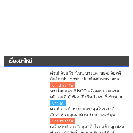
เรื่องมาใหม่
ด่วน! จับแล้ว “โทน บางแค” ปอศ. จับคดี
ฉ้อโกงประชาชน ปมกล้องส่องพระยอด
จองเกือบ 20 ล้านบาท
ข่าวประจำวัน
หางโผล่แล้ว !! NGO ฝรั่งเศส ประณาม
คดี “อนุทิน” ฟ้อง “ยิ่งชีพ iLaw” ชี้เข้าข่าย
SLAPP งง มาก จี้ไทยยกเลิกโทษอาญา
ข่าวเด่น
หมิ่นประมาท
ด่วน! ทองคำทะยานแรงสุดในรอบ 7
สัปดาห์ ทะลุแนวต้าน รับข่าวฮอร์มุซ
คลี่คลาย
ข่าวประจำวัน
เศร้าสลด! ร่าง “ฮลุน” ถึงไทยแล้ว ญาติส่ง
ชันสูตรนิติวิทย์ ก่อนพากลับกาฬสินธุ์