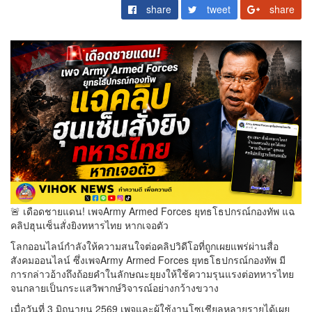
share
tweet
share
🚨 เดือดชายแดน! เพจArmy Armed Forces ยุทธโธปกรณ์กองทัพ แฉ
คลิปฮุนเซ็นสั่งยิงทหารไทย หากเจอตัว
โลกออนไลน์กำลังให้ความสนใจต่อคลิปวิดีโอที่ถูกเผยแพร่ผ่านสื่อ
สังคมออนไลน์ ซึ่งเพจArmy Armed Forces ยุทธโธปกรณ์กองทัพ มี
การกล่าวอ้างถึงถ้อยคำในลักษณะยุยงให้ใช้ความรุนแรงต่อทหารไทย
จนกลายเป็นกระแสวิพากษ์วิจารณ์อย่างกว้างขวาง
เมื่อวันที่ 3 มิถุนายน 2569 เพจและผู้ใช้งานโซเชียลหลายรายได้เผย