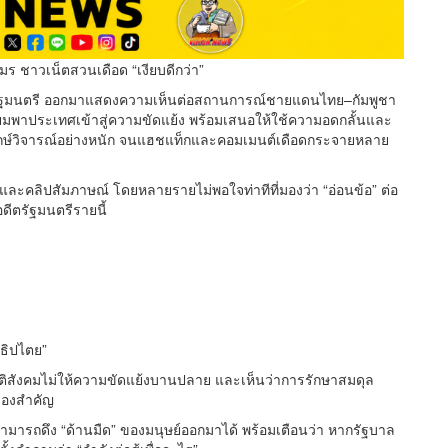
ร ชาวเน็ตสวนเดือด “เงียบดีกว่า”
รัฐมนตรี ออกมาแสดงความเห็นต่อสถานการณ์ชายแดนไทย–กัมพูชา
มพาประเทศเข้าสู่ความขัดแย้ง พร้อมเสนอให้ใช้ความอดกลั้นและ
ากษ์วิจารณ์อย่างหนัก จนแฮชแท็กและคอมเมนต์เดือดกระจายหลาย
ะคลิปสัมภาษณ์ โดยหลายรายไม่พอใจท่าทีที่มองว่า “อ่อนข้อ” ต่อ
ดีตรัฐมนตรีรายนี้
ธิปไตย”
สติสังคมไม่ให้ความขัดแย้งบานปลาย และเห็นว่าการรักษาสมดุล
ื่องสำคัญ
ามารถดึง “ด้านมืด” ของมนุษย์ออกมาได้ พร้อมเตือนว่า หากรัฐบาล