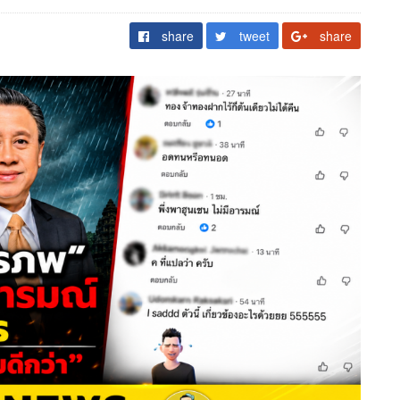
share
tweet
share