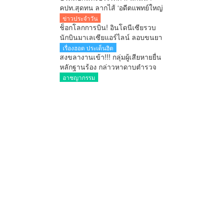
คปท.สุดทน ลากไส้ ‘อดีตแพทย์ใหญ่
รพ.ตำรวจ’ เลื่อนยศ พล.ต.อ. พร้อม
ข่าวประจำวัน
ดัน ‘ผกก.หนุ่ย’ ขึ้น ผอ.ป.ย.ป. เทียบ
ช็อกโลกการบิน! อินโดนีเซียรวบ
ชั้น C11 สำนักนายกฯ!! สมัยอนุทิน
นักบินมาเลเซียแอร์ไลน์ ลอบขนยา
อี 26 กิโลกรัม คาสนามบิน
เรื่องฮอต ประเด็นฮิต
สงขลางานเข้า!!! กลุ่มผู้เสียหายยื่น
หลักฐานร้อง กล่าวหาดาบตำรวจ
เอี่ยวบังคับถ่ายคลิปอนาจาร ขู่ยัด
อาชญากรรม
ยา มีผู้เสียหายหลายราย เร่งตรวจ
สอบ