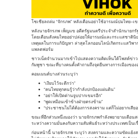
โซเชียลถล่ม “จักรภพ” หลังเตือนอย่าใช้อารมณ์ปมไทย–เขม
หลังนายจักรภพ เพ็ญแข อดีตรัฐมนตรีประจำสำนักนายก
โดยเตือนสังคมไทยอย่าปล่อยให้อารมณ์และกระแสชาตินิย
เหตุผลในการแก้ปัญหา ล่าสุดโลกออนไลน์เกิดกระแสวิพ
แพลตฟอร์ม
ชาวเน็ตจำนวนมากเข้าไปแสดงความคิดเห็นใต้โพสต์ข่าวแล
กัมพูชา ขณะที่บางคนตั้งคำถามถึงจุดยืนทางการเมืองของอ
คอมเมนต์บางส่วนระบุว่า
“เงียบไว้จะดีกว่า”
“คนไทยทุกคนรู้ว่ากำลังปกป้องแผ่นดิน”
“อย่าให้เปิดด่านจูบปากเขมรอีก”
“พูดเหมือนเข้าข้างฝ่ายตรงข้าม”
“ประชาชนไม่ได้ต้องการสงคราม แต่ก็ไม่อยากเสียอ
ขณะที่อีกส่วนหนึ่งมองว่า นายจักรภพกำลังพยายามเตือน
ระหว่างความมั่นคงกับความสัมพันธ์ระหว่างประเทศเป็นเร
ก่อนหน้านี้ นายจักรภพ ระบุว่า สงครามและความขัดแย้งส