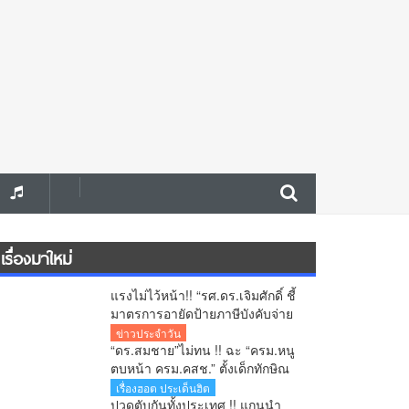
เรื่องมาใหม่
แรงไม่ไว้หน้า!! “รศ.ดร.เจิมศักดิ์ ชี้
มาตรการอายัดป้ายภาษีบังคับจ่าย
ใบสั่ง รัฐกำลังลงโทษประชาชน
ข่าวประจำวัน
ก่อนศาลตัดสิน
“ดร.สมชาย”ไม่ทน !! ฉะ “ครม.หนู
ตบหน้า ครม.คสช.” ตั้งเด็กทักษิณ
สวนทางปฏิรูปประเทศ-ยุทธศาสตร์
เรื่องฮอต ประเด็นฮิต
ชาติ
ปวดตับกันทั้งประเทศ !! แกนนำ