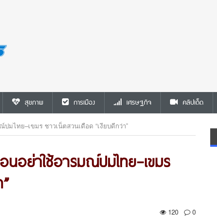
สุขภาพ
การเมือง
เศรษฐกิจ
คลิปเด็ด
มณ์ปมไทย–เขมร ชาวเน็ตสวนเดือด “เงียบดีกว่า”
ตือนอย่าใช้อารมณ์ปมไทย–เขมร
า”
120
0