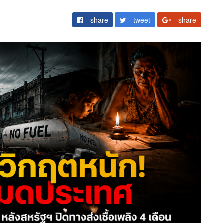
share
tweet
share