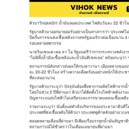
คิวบาวิกฤตหนัก! น้ำมันหมดประเทศ ไฟดับวันละ 22 ชั่วโมง 
รัฐบาลคิวบาออกมายอมรับอย่างเป็นทางการว่า ประเทศไม่มี
ปิดกั้นการขนส่งเชื้อเพลิงจากสหรัฐอเมริกาต่อเนื่องนาน 4
รอบหลายทศวรรษ
นายวินเซนเต เดอ ลา โอ รัฐมนตรีว่าการกระทรวงพลังงานแล
“ไม่มีทั้งน้ำมันเชื้อเพลิงและน้ำมันดีเซลเลย” พร้อมระบุว
สถานการณ์ดังกล่าวส่งผลให้กรุงฮาวานา เมืองหลวงของป
ละ 20-22 ชั่วโมง สร้างความเดือดร้อนอย่างหนักให้ป
ที่สะสมมานาน
รัฐบาลคิวบาระบุว่า ปัจจุบันต้องพึ่งพาการผลิตไฟฟ้าจากน
โดยในช่วง 2 ปีที่ผ่านมา คิวบาได้ติดตั้งโรงไฟฟ้าพลังง
ปัญหาระบบส่งไฟฟ้าไม่เสถียรและการขาดแคลนเชื้อเพลิง
รายงานระบุว่า นับตั้งแต่คำสั่งบริหารของประธานาธิบดีโดน
ประเทศที่ส่งเชื้อเพลิงให้คิวบา ประเทศคู่ค้าหลักอย่างเวเน
ตลอดหลายเดือนที่ผ่านมา มีเพียงเรือบรรทุกน้ำมันสัญชาติรั
สถานการณ์ได้ชั่วคราวในเดือนเมษายนที่ผ่านมา