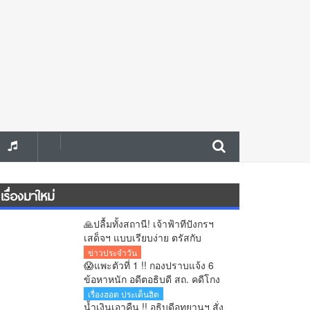
เรื่องมาใหม่
🙏ปลื้มทั้งสถานี! เจ้าฟ้าทีปังกรฯ
เสด็จฯ แบบเรียบง่าย ตรัสกับ
ประชาชนอย่างเป็นกันเอง
ข่าวประจำวัน
😱แพะตัวที่ 1 !! กองปราบแจ้ง 6
ข้อหาหนัก อดีตอธิบดี สถ. คดีโกง
สอบ ลุ้นสาวผู้บงการ
เรื่องฮอต ประเด็นฮิต
น้ำเงินเอาคืน !! อธิบดีอุทยานฯ สั่ง