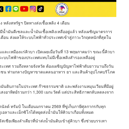
หลังสหรัฐฯ ปิดทางส่งเชื้อเพลิง 4 เดือน
น้ำมันดีเซลและน้ำมันเชื้อเพลิงเหลืออยู่แล้ว หลังเผชิญมาตรการ
 เดือน ส่งผลให้ระบบไฟฟ้าทั่วประเทศเข้าสู่ภาวะวิกฤตหนักที่สุดใน
ะเหมืองแร่คิวบา เปิดเผยเมื่อวันที่ 13 พฤษภาคมว่า ขณะนี้คิวบา
่า ระบบไฟฟ้าของประเทศแทบไม่มีเชื้อเพลิงสำรองเหลืออยู่
ระเทศ รวมถึงหลายจังหวัด ต้องเผชิญปัญหาไฟฟ้าดับยาวนานถึงวัน
ระชาชน ท่ามกลางปัญหาขาดแคลนอาหาร ยา และสินค้าอุปโภคบริโภค
้ำมันดิบภายในประเทศ ก๊าซธรรมชาติ และพลังงานหมุนเวียนที่มีอยู่
านแสงอาทิตย์รวมกว่า 1,300 เมกะวัตต์ แต่ประสิทธิภาพกลับลดลงจาก
ัลด์ ทรัมป์ ในเดือนมกราคม 2569 ที่ขู่เก็บภาษีศุลกากรกับทุก
ซุเอลาและเม็กซิโกได้หยุดส่งน้ำมันให้คิวบาเกือบทั้งหมด
สเซียเพียงลำเดียวที่นำส่งน้ำมันดิบเข้าสู่คิวบา ซึ่งช่วยบรรเทา