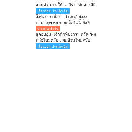
สอบด่วน ปมให้ “อ.วีระ” พักค้างสิมิ
ลัน ส่อฝ่าฝืนประกาศกรม หลังฉุน
เรื่องฮอต ประเด็นฮิต
แฉรัฐบาล
อึ้งทั้งการเมือง! “คำนูณ” ยังงง
ป.ย.ป.ยุค คสช. อยู่ถึงวันนี้ ทั้งที่
ภารกิจควรจบไปนานแล้ว
ข่าวประจำวัน
สุดอบอุ่น! เจ้าฟ้าทีปังกรฯ ตรัส “ผม
หล่อไหมครับ…ผมอ้วนไหมครับ”
ประชาชนยิ้มทั้งวัด
เรื่องฮอต ประเด็นฮิต