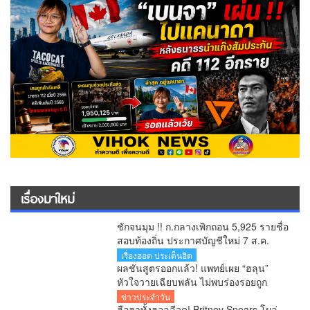
เรื่องมาใหม่
ชักจนมุม !! ก.กลางเพิกถอน 5,925 รายชื่อ
สอบท้องถิ่น ประกาศบัญชีใหม่ 7 ส.ค.
ยืนยันพร้อมสู้ทุกคดี หลังอดีตอธิบดีโดน 6
เรื่องฮอต ประเด็นฮิต
ข้อหา
ผลชันสูตรออกแล้ว! แพทย์เผย “ฮลุน”
หัวใจวายเฉียบพลัน ไม่พบร่องรอยถูก
ทำร้าย รอผลสารพิษยืนยันอีก 1-2 สัปดาห์
ข่าวประจำวัน
ฮือฮาทั้งฮอลลีวูด! Britney Spears โผล่