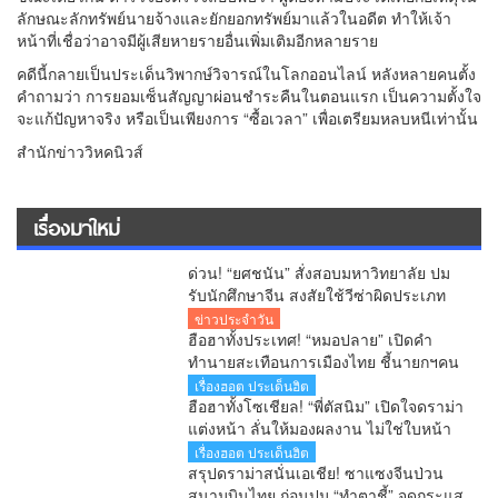
ลักษณะลักทรัพย์นายจ้างและยักยอกทรัพย์มาแล้วในอดีต ทำให้เจ้า
หน้าที่เชื่อว่าอาจมีผู้เสียหายรายอื่นเพิ่มเติมอีกหลายราย
คดีนี้กลายเป็นประเด็นวิพากษ์วิจารณ์ในโลกออนไลน์ หลังหลายคนตั้ง
คำถามว่า การยอมเซ็นสัญญาผ่อนชำระคืนในตอนแรก เป็นความตั้งใจ
จะแก้ปัญหาจริง หรือเป็นเพียงการ “ซื้อเวลา” เพื่อเตรียมหลบหนีเท่านั้น
สำนักข่าววิหคนิวส์
เรื่องมาใหม่
ด่วน! “ยศชนัน” สั่งสอบมหาวิทยาลัย ปม
รับนักศึกษาจีน สงสัยใช้วีซ่าผิดประเภท
ลั่นพบจะเอาผิด
ข่าวประจำวัน
ฮือฮาทั้งประเทศ! “หมอปลาย” เปิดคำ
ทำนายสะเทือนการเมืองไทย ชี้นายกฯคน
ใหม่ หนุ่มหน้าใหม่ พรรคใหม่ โปรไฟล์
เรื่องฮอต ประเด็นฮิต
แกร่ง แบ็กแน่น ท่านยมบอก
ฮือฮาทั้งโซเชียล! “พี่ตัสนิม” เปิดใจดราม่า
แต่งหน้า ลั่นให้มองผลงาน ไม่ใช่ใบหน้า
เตือนคอมเมนต์เกินเลยระวังผิดกฎหมาย
เรื่องฮอต ประเด็นฮิต
สรุปดราม่าสนั่นเอเชีย! ซาแซงจีนป่วน
สนามบินไทย ก่อนปม “ทำตาชี้” จุดกระแส