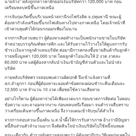
นายจ้าง” หลังถูกกล่าวหายักยอกเงินบริษัทกว่า 120,000 บาท ก่อน
เตรียมหลบหนีขึ้นภาคเหนือ
การจับกุมเกิดขึ้นบริเวณหน้าสถานีรถไฟรังสิต จ.ปทุมธานี ขณะผู้
ต้องหากำลังเตรียมขึ้นรถไฟเดินทางไปทางภาคเหนือ โดยเจ้าหน้าที่
เข้าควบคุมตัวได้ก่อนรถออกเพียงไม่นาน
จากการสืบสวนพบว่า ผู้ต้องหาเคยทำงานเป็นพนักงานขายในบริษัท
จำหน่ายบรรจุภัณฑ์พลาสติก และได้รับความไว้วางใจให้ดูแลการรับ
ชำระเงินจากลูกค้าแทนบริษัท ต่อมามีการตกลงซื้อขายสินค้ากับลูกค้า
รายหนึ่งมูลค่า 120,000 บาท โดยลูกค้าโอนเงินให้ 2 งวด งวดละ
60,000 บาท แต่ผู้ต้องหากลับนำเงินเข้าบัญชีส่วนตัวและไม่นำส่ง
บริษัท
ภายหลังบริษัทตรวจสอบพบความผิดปกติ จึงเข้าแจ้งความที่
สภ.ลำลูกกา ก่อนที่ผู้ต้องหาจะยอมทำข้อตกลงผ่อนชำระคืนเดือนละ
12,500 บาท จำนวน 10 งวด เพื่อชดใช้ความเสียหาย
อย่างไรก็ตาม ผู้ต้องหาจ่ายได้เพียงงวดแรก ก่อนขาดการติดต่อ ไม่ตอบ
ข้อความ และลาออกจากงาน ก่อนหลบหนีเรื่อยมา จนตำรวจสืบทราบ
ว่าเตรียมเดินทางขึ้นภาคเหนือ จึงวางแผนเข้าจับกุมได้สำเร็จ
จากการสอบสวนเบื้องต้น น.ส.น้ำผึ้งให้การรับสารภาพ อ้างว่ามีปัญหา
หนี้สินส่วนตัวจำนวนมาก จึงตัดสินใจนำเงินบริษัทไปใช้หนี้จนหมด
ขณะเดียวกัน ตำรวจยังตรวจสอบพบว่า ผู้ต้องหามีประวัติเคยก่อเหตุใน