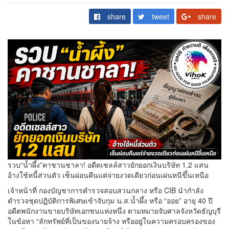
share
tweet
share
รวบ“น้ำผึ้ง”คาชานชาลา! อดีตเซลล์สาวยักยอกเงินบริษัท 1.2 แสน
อ้างใช้หนี้ส่วนตัว เซ็นผ่อนคืนแต่จ่ายงวดเดียวก่อนเผ่นหนีขึ้นเหนือ
เจ้าหน้าที่ กองบัญชาการตำรวจสอบสวนกลาง หรือ CIB นำกำลัง
ตำรวจชุดปฏิบัติการพิเศษเข้าจับกุม น.ส.น้ำผึ้ง หรือ “ออย” อายุ 40 ปี
อดีตพนักงานขายบริษัทเอกชนแห่งหนึ่ง ตามหมายจับศาลจังหวัดธัญบุรี
ในข้อหา “ลักทรัพย์ที่เป็นของนายจ้าง หรืออยู่ในความครอบครองของ