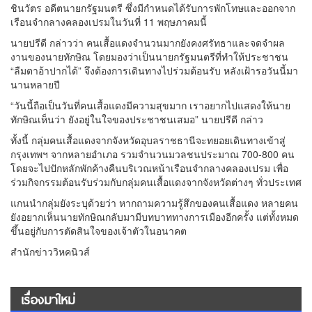
ชินวัตร อดีตนายกรัฐมนตรี ซึ่งมีกำหนดได้รับการพักโทษและออกจาก
เรือนจำกลางคลองเปรมในวันที่ 11 พฤษภาคมนี้
นายปรีดี กล่าวว่า คนเสื้อแดงจำนวนมากยังคงศรัทธาและจดจำผล
งานของนายทักษิณ โดยมองว่าเป็นนายกรัฐมนตรีที่ทำให้ประชาชน
“ลืมตาอ้าปากได้” จึงต้องการเดินทางไปร่วมต้อนรับ หลังเฝ้ารอวันนี้มา
นานหลายปี
“วันนี้ถือเป็นวันที่คนเสื้อแดงมีความสุขมาก เราอยากไปแสดงให้นาย
ทักษิณเห็นว่า ยังอยู่ในใจของประชาชนเสมอ” นายปรีดี กล่าว
ทั้งนี้ กลุ่มคนเสื้อแดงจากจังหวัดอุบลราชธานีจะทยอยเดินทางเข้าสู่
กรุงเทพฯ จากหลายอำเภอ รวมจำนวนมวลชนประมาณ 700-800 คน
โดยจะไปปักหลักพักค้างคืนบริเวณหน้าเรือนจำกลางคลองเปรม เพื่อ
ร่วมกิจกรรมต้อนรับร่วมกับกลุ่มคนเสื้อแดงจากจังหวัดต่างๆ ทั่วประเทศ
แกนนำกลุ่มยังระบุด้วยว่า หากถามความรู้สึกของคนเสื้อแดง หลายคน
ยังอยากเห็นนายทักษิณกลับมามีบทบาททางการเมืองอีกครั้ง แต่ทั้งหมด
ขึ้นอยู่กับการตัดสินใจของเจ้าตัวในอนาคต
สำนักข่าววิหคนิวส์
เรื่องมาใหม่