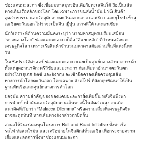
ช่องแคบมะละกา ซึ่งเชื่อมมหาสมุทรอินเดียกับทะเลจีนใต้ ถือเป็นเส้น
ทางเดินเรือหลักของโลก โดยเฉพาะการขนส่งน้ำมัน LNG สินค้า
อุตสาหกรรม และวัตถุดิบจากตะวันออกกลาง แอฟริกา และยุโรป เข้าสู่
เอเชียตะวันออก ไม่ว่าจะเป็นจีน ญี่ปุ่น เกาหลีใต้ และอาเซียน
นักวิเคราะห์ด้านความมั่นคงระบุว่า หากมหาสมุทรเปรียบเสมือน
“ทางหลวงโลก” ช่องแคบมะละกาก็คือ “สี่แยกหลัก” ที่กำหนดจังหวะ
เศรษฐกิจโลก เพราะเรือสินค้าจำนวนมหาศาลต้องผ่านพื้นที่แห่งนี้ทุก
วัน
ในเชิงประวัติศาสตร์ ช่องแคบมะละกาเคยเป็นศูนย์กลางอำนาจการค้า
ตั้งแต่ยุคอาณาจักรศรีวิชัยและมะละกา ก่อนที่มหาอำนาจตะวันตก
อย่างโปรตุเกส ดัตช์ และอังกฤษ จะเข้ายึดครองเพื่อควบคุมเส้น
ทางการค้าโลกตะวันออก โดยเฉพาะ สิงคโปร์ ที่อังกฤษพัฒนาให้เป็น
ฐานทัพเรือและศูนย์กลางการค้าโลก
ปัจจุบัน ความสำคัญของช่องแคบมะละกายิ่งเพิ่มขึ้น หลังจีนพึ่งพา
การนำเข้าน้ำมันและวัตถุดิบผ่านเส้นทางนี้ในสัดส่วนสูง จนเกิด
แนวคิดที่เรียกว่า “Malacca Dilemma” หรือความเสี่ยงที่เศรษฐกิจจีน
อาจสะดุดทันที หากเส้นทางดังกล่าวถูกปิดกั้น
ส่งผลให้จีนเร่งลงทุนโครงการ Belt and Road Initiative ทั้งท่าเรือ
รถไฟ ท่อส่งน้ำมัน และเครือข่ายโลจิสติกส์ทั่วเอเชีย เพื่อกระจายความ
เสี่ยงและลดการพึ่งพาช่องแคบมะละกา