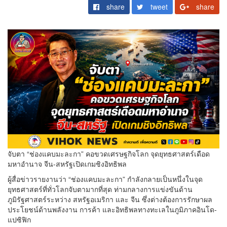
share
tweet
share
จับตา “ช่องแคบมะละกา” คอขวดเศรษฐกิจโลก จุดยุทธศาสตร์เดือด
มหาอำนาจ จีน-สหรัฐเปิดเกมชิงอิทธิพล
ผู้สื่อข่าวรายงานว่า “ช่องแคบมะละกา” กำลังกลายเป็นหนึ่งในจุด
ยุทธศาสตร์ที่ทั่วโลกจับตามากที่สุด ท่ามกลางการแข่งขันด้าน
ภูมิรัฐศาสตร์ระหว่าง สหรัฐอเมริกา และ จีน ซึ่งต่างต้องการรักษาผล
ประโยชน์ด้านพลังงาน การค้า และอิทธิพลทางทะเลในภูมิภาคอินโด-
แปซิฟิก