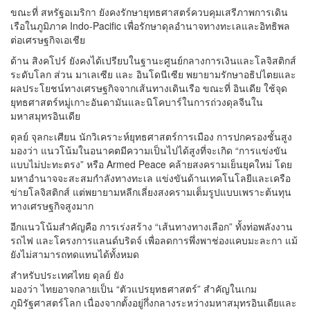
ขณะที่ สหรัฐอเมริกา ยังคงรักษายุทธศาสตร์ควบคุมเสรีภาพการเดิน
เรือในภูมิภาค Indo-Pacific เพื่อรักษาดุลอำนาจทางทะเลและอิทธิพล
ต่อเศรษฐกิจเอเชีย
ด้าน สิงคโปร์ ยังคงได้เปรียบในฐานะศูนย์กลางการเงินและโลจิสติกส์
ระดับโลก ส่วน มาเลเซีย และ อินโดนีเซีย พยายามรักษาอธิปไตยและ
ผลประโยชน์ทางเศรษฐกิจจากเส้นทางเดินเรือ ขณะที่ อินเดีย ใช้จุด
ยุทธศาสตร์หมู่เกาะอันดามันและนิโคบาร์ในการถ่วงดุลจีนใน
มหาสมุทรอินเดีย
ดุลย์ จุลกะเศียน นักวิเคราะห์ยุทธศาสตร์การเมือง การปกครองชั้นสูง
มองว่า แนวโน้มในอนาคตมีความเป็นไปได้สูงที่จะเกิด “การแข่งขัน
แบบไม่ปะทะตรง” หรือ Armed Peace คล้ายสงครามเย็นยุคใหม่ โดย
มหาอำนาจจะสะสมกำลังทางทะเล แข่งขันด้านเทคโนโลยีและเครือ
ข่ายโลจิสติกส์ แต่พยายามหลีกเลี่ยงสงครามเต็มรูปแบบเพราะต้นทุน
ทางเศรษฐกิจสูงมาก
อีกแนวโน้มสำคัญคือ การเร่งสร้าง “เส้นทางทางเลือก” ทั้งท่อพลังงาน
รถไฟ และโครงการแลนด์บริดจ์ เพื่อลดการพึ่งพาช่องแคบมะละกา แม้
ยังไม่สามารถทดแทนได้ทั้งหมด
สำหรับประเทศไทย ดุลย์ ยัง
มองว่า ไทยอาจกลายเป็น “ตัวแปรยุทธศาสตร์” สำคัญในเกม
ภูมิรัฐศาสตร์โลก เนื่องจากตั้งอยู่กึ่งกลางระหว่างมหาสมุทรอินเดียและ