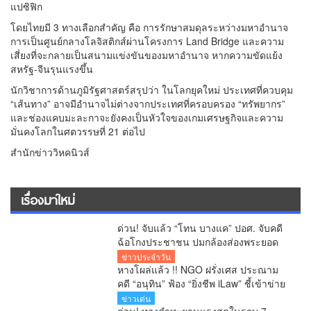
แปซิฟิก
โดยไทยมี 3 ทางเลือกสำคัญ คือ การรักษาสมดุลระหว่างมหาอำนาจ
การเป็นศูนย์กลางโลจิสติกส์ผ่านโครงการ Land Bridge และความ
เสี่ยงที่จะกลายเป็นสนามแข่งขันของมหาอำนาจ หากความขัดแย้ง
สหรัฐ-จีนรุนแรงขึ้น
นักวิชาการด้านภูมิรัฐศาสตร์สรุปว่า ในโลกยุคใหม่ ประเทศที่ควบคุม
“เส้นทาง” อาจมีอำนาจไม่ต่างจากประเทศที่ครอบครอง “ทรัพยากร”
และช่องแคบมะละกาจะยังคงเป็นหัวใจของเกมเศรษฐกิจและความ
มั่นคงโลกในศตวรรษที่ 21 ต่อไป
สำนักข่าววิหคนิวส์
เรื่องมาใหม่
ด่วน! จับแล้ว “โทน บางแค” ปอศ. จับคดี
ฉ้อโกงประชาชน ปมกล้องส่องพระยอด
จองเกือบ 20 ล้านบาท
ข่าวประจำวัน
หางโผล่แล้ว !! NGO ฝรั่งเศส ประณาม
คดี “อนุทิน” ฟ้อง “ยิ่งชีพ iLaw” ชี้เข้าข่าย
SLAPP งง มาก จี้ไทยยกเลิกโทษอาญา
ข่าวเด่น