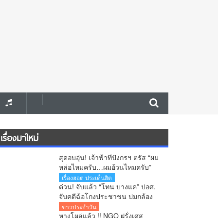
เรื่องมาใหม่
สุดอบอุ่น! เจ้าฟ้าทีปังกรฯ ตรัส “ผม
หล่อไหมครับ…ผมอ้วนไหมครับ”
ประชาชนยิ้มทั้งวัด
เรื่องฮอต ประเด็นฮิต
ด่วน! จับแล้ว “โทน บางแค” ปอศ.
จับคดีฉ้อโกงประชาชน ปมกล้อง
ส่องพระยอดจองเกือบ 20 ล้านบาท
ข่าวประจำวัน
หางโผล่แล้ว !! NGO ฝรั่งเศส