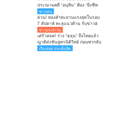
ประณามคดี “อนุทิน” ฟ้อง “ยิ่งชีพ
iLaw” ชี้เข้าข่าย SLAPP งง มาก จี้
ข่าวเด่น
ไทยยกเลิกโทษอาญาหมิ่นประมาท
ด่วน! ทองคำทะยานแรงสุดในรอบ
7 สัปดาห์ ทะลุแนวต้าน รับข่าวฮ
อร์มุซคลี่คลาย
ข่าวประจำวัน
เศร้าสลด! ร่าง “ฮลุน” ถึงไทยแล้ว
ญาติส่งชันสูตรนิติวิทย์ ก่อนพากลับ
กาฬสินธุ์
เรื่องฮอต ประเด็นฮิต