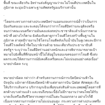
พื้นที่ ขณะเดียวกัน อิหร่านส่งสัญญาณว่าจะไม่โจมตีประเทศอื่นใน
ภูมิภาค จะมุ่งเป้าเฉพาะฐานทัพสหรัฐอเมริกาเท่านั้น
.
“โดยกระทรวงการต่างประเทศอิหร่านออกแถลงการณ์ย้ำว่าเป็นการ
ป้องกันตนเอง และจะตอบโต้จนกว่าการโจมตีอิหร่านจะยุติลงหรือ
จนกว่าคณะมนตรีความมั่นคงแห่งสหประชาชาติจะดำเนินการตาม
หน้าที่ อย่างไรก็ตาม ยังต้องจับตาดูการโจมตีโครงสร้างพื้นฐานใน
ภูมิภาค ล่าสุดมีรายงานใช้โดรนโจมตีคลังเก็บน้ำมันในคูเวตและมีการ
โจมตีโรงผลิตน้ำจืดในบาห์เรนด้วย ขณะเดียวกันประธานาธิบดี
สหรัฐฯ ระบุว่าจะโจมตีอิหร่านอย่างหนักและอาจพิจารณาขยายเป้า
หมายไปยังพื้นที่ที่ก่อนหน้านี้ไม่ได้อยู่ในขอบเขตของการโจมตี ซึ่งส่ง
ผลกระทบให้สถานการณ์ยังคงตึงเครียดและไม่แน่นอนอย่างต่อเนื่อง”
นายปาณิดล ระบุ
.
หนายปาณิดล กล่าวว่า สำหรับสถานการณ์การเปิดปิดน่านฟ้าใน
ปัจจุบัน แม้กาตาร์ยังคงปิดหน้าฟ้าแต่สายการบิน Qatar Airways เริ่ม
ให้บริการเส้นทาง บริการฉุกเฉินเพื่อขนส่งสินค้าและอพยพผู้โดยสารที่
ตกค้างบางส่วนแล้ว และจนถึงขณะนี้ยังไม่มีรายงานว่าคนไทยได้รับ
บาดเจ็บหรือเสียชีวิตจากเหตุการณ์ในตะวันออกกลาง อย่างไรก็ดี
เนื่องจากสถานการณ์ความไม่แน่นอนสูง กระทรวงการต่างประเทศจึง