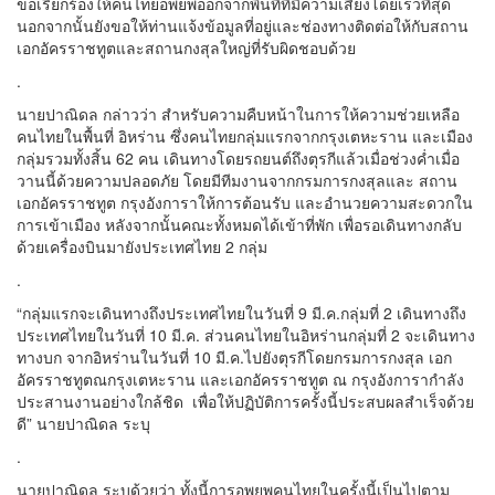
ขอเรียกร้องให้คนไทยอพยพออกจากพื้นที่ที่มีความเสี่ยงโดยเร็วที่สุด
นอกจากนั้นยังขอให้ท่านแจ้งข้อมูลที่อยู่และช่องทางติดต่อให้กับสถาน
เอกอัครราชทูตและสถานกงสุลใหญ่ที่รับผิดชอบด้วย
.
นายปาณิดล กล่าวว่า สำหรับความคืบหน้าในการให้ความช่วยเหลือ
คนไทยในพื้นที่ อิหร่าน ซึ่งคนไทยกลุ่มแรกจากกรุงเตหะราน และเมือง
กลุ่มรวมทั้งสิ้น 62 คน เดินทางโดยรถยนต์ถึงตุรกีแล้วเมื่อช่วงค่ำเมื่อ
วานนี้ด้วยความปลอดภัย โดยมีทีมงานจากกรมการกงสุลและ สถาน
เอกอัครราชทูต กรุงอังการาให้การต้อนรับ และอำนวยความสะดวกใน
การเข้าเมือง หลังจากนั้นคณะทั้งหมดได้เข้าที่พัก เพื่อรอเดินทางกลับ
ด้วยเครื่องบินมายังประเทศไทย 2 กลุ่ม
.
“กลุ่มแรกจะเดินทางถึงประเทศไทยในวันที่ 9 มี.ค.กลุ่มที่ 2 เดินทางถึง
ประเทศไทยในวันที่ 10 มี.ค. ส่วนคนไทยในอิหร่านกลุ่มที่ 2 จะเดินทาง
ทางบก จากอิหร่านในวันที่ 10 มี.ค.ไปยังตุรกีโดยกรมการกงสุล เอก
อัครราชทูตณกรุงเตหะราน และเอกอัครราชทูต ณ กรุงอังการากำลัง
ประสานงานอย่างใกล้ชิด เพื่อให้ปฏิบัติการครั้งนี้ประสบผลสำเร็จด้วย
ดี” นายปาณิดล ระบุ
.
นายปาณิดล ระบุด้วยว่า ทั้งนี้การอพยพคนไทยในครั้งนี้เป็นไปตาม