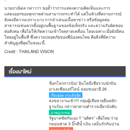
นายปาณิดล กล่าวว่า ขอย้ำว่าการแสดงความคิดเห็นและการ
แสดงออกของทุกภาคส่วนสามารถกระทำได้ แต่ในห้วงที่สถานการณ์
ยังคงมีความเปราะบาง การนำเสนอเนื้อหาข่าว หรือข้อมูลต่อ
สาธารณชนควรตั้งอยู่บนพื้นฐานของข้อเท็จจริง และความรับผิดชอบ
ต่อสังคม เพื่อไม่ให้เกิดความเข้าใจคลาดเคลื่อน โดยเฉพาะเมื่อยังมีคน
ไทยอยู่ในพื้นที่ ซึ่งความปลอดภัยของพี่น้องคนไทย คือสิ่งที่มีความ
สำคัญสูงที่สุดในขณะนี้.
Credit : THAILAND VISION
เรื่องมาใหม่
ช็อกโลกการบิน! อินโดนีเซียรวบนักบิน
มาเลเซียแอร์ไลน์ ลอบขนยาอี 26
กิโลกรัม คาสนามบิน
เรื่องฮอต ประเด็นฮิต
สงขลางานเข้า!!! กลุ่มผู้เสียหายยื่นหลัก
ฐานร้อง กล่าวหาดาบตำรวจเอี่ยวบังคับ
ถ่ายคลิปอนาจาร ขู่ยัดยา มีผู้เสียหาย
อาชญากรรม
หลายราย เร่งตรวจสอบ
รัฐบาลซัดกันเอง !! “อดิศร” เพื่อไทย ร่าย
กลอนฟาด 3 บิ๊กสีน้ำเงิน เหน็บรักกันปาน
จะกลืน “เขากระโดง”
ข่าวประจำวัน