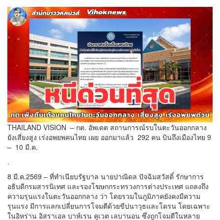
THAILAND VISION – กต. อัพเดต สถานการณ์รบในตะวันออกกลาง
ยังเสี่ยงสูง เร่งอพยพคนไทย เผย ออกมาแล้ว 292 คน บินถึงเมืองไทย 9
– 10 มี.ค.
.
8 มี.ค.2569 – ที่ทำเนียบรัฐบาล นายปาณิดล ปัจฉิมสวัสดิ์ รักษาการ
อธิบดีกรมสารนิเทศ และรองโฆษกกระทรวงการต่างประเทศ แถลงถึง
ความรุนแรงในตะวันออกกลาง ว่า โดยรวมในภูมิภาคยังคงมีความ
รุนแรง มีการแลกเปลี่ยนการโจมตีด้วยขีปนาวุธและโดรน โดยเฉพาะ
ในอิหร่าน อิสราเอล บาห์เรน คูเวต เลบานอน ซึ่งถูกโจมตีในหลาย