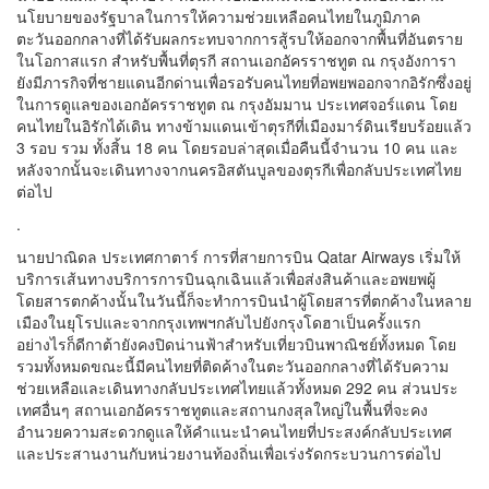
นโยบายของรัฐบาลในการให้ความช่วยเหลือคนไทยในภูมิภาค
ตะวันออกกลางที่ได้รับผลกระทบจากการสู้รบให้ออกจากพื้นที่อันตราย
ในโอกาสแรก สำหรับพื้นที่ตุรกี สถานเอกอัครราชทูต ณ กรุงอังการา
ยังมีภารกิจที่ชายแดนอีกด่านเพื่อรอรับคนไทยที่อพยพออกจากอิรักซึ่งอยู่
ในการดูแลของเอกอัครราชทูต ณ กรุงอัมมาน ประเทศจอร์แดน โดย
คนไทยในอิรักได้เดิน ทางข้ามแดนเข้าตุรกีที่เมืองมาร์ดินเรียบร้อยแล้ว
3 รอบ รวม ทั้งสิ้น 18 คน โดยรอบล่าสุดเมื่อคืนนี้จำนวน 10 คน และ
หลังจากนั้นจะเดินทางจากนครอิสตันบูลของตุรกีเพื่อกลับประเทศไทย
ต่อไป
.
นายปาณิดล ประเทศกาตาร์ การที่สายการบิน Qatar Airways เริ่มให้
บริการเส้นทางบริการการบินฉุกเฉินแล้วเพื่อส่งสินค้าและอพยพผู้
โดยสารตกค้างนั้นในวันนี้ก็จะทำการบินนำผู้โดยสารที่ตกค้างในหลาย
เมืองในยุโรปและจากกรุงเทพฯกลับไปยังกรุงโดฮาเป็นครั้งแรก
อย่างไรก็ดีกาต้ายังคงปิดน่านฟ้าสำหรับเที่ยวบินพาณิชย์ทั้งหมด โดย
รวมทั้งหมดขณะนี้มีคนไทยที่ติดค้างในตะวันออกกลางที่ได้รับความ
ช่วยเหลือและเดินทางกลับประเทศไทยแล้วทั้งหมด 292 คน ส่วนประ
เทศอื่นๆ สถานเอกอัครราชทูตและสถานกงสุลใหญ่ในพื้นที่จะคง
อำนวยความสะดวกดูแลให้คำแนะนำคนไทยที่ประสงค์กลับประเทศ
และประสานงานกับหน่วยงานท้องถิ่นเพื่อเร่งรัดกระบวนการต่อไป
.