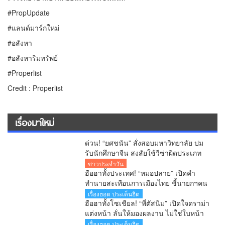
#PropUpdate
#แลนด์มาร์กใหม่
#อสังหา
#อสังหาริมทรัพย์
#Properlist
Credit : Properlist
เรื่องมาใหม่
ด่วน! “ยศชนัน” สั่งสอบมหาวิทยาลัย ปม
รับนักศึกษาจีน สงสัยใช้วีซ่าผิดประเภท
ลั่นพบจะเอาผิด
ข่าวประจำวัน
ฮือฮาทั้งประเทศ! “หมอปลาย” เปิดคำ
ทำนายสะเทือนการเมืองไทย ชี้นายกฯคน
ใหม่ หนุ่มหน้าใหม่ พรรคใหม่ โปรไฟล์
เรื่องฮอต ประเด็นฮิต
แกร่ง แบ็กแน่น ท่านยมบอก
ฮือฮาทั้งโซเชียล! “พี่ตัสนิม” เปิดใจดราม่า
แต่งหน้า ลั่นให้มองผลงาน ไม่ใช่ใบหน้า
เตือนคอมเมนต์เกินเลยระวังผิดกฎหมาย
เรื่องฮอต ประเด็นฮิต