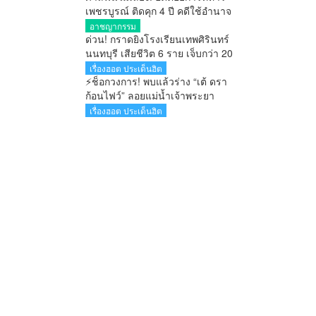
เพชรบูรณ์ ติดคุก 4 ปี คดีใช้อำนาจ
มิชอบ รายงานคดียาไม่ตรงความ
อาชญากรรม
จริง ไม่รอลงอาญา
ด่วน! กราดยิงโรงเรียนเทพศิรินทร์
นนทบุรี เสียชีวิต 6 ราย เจ็บกว่า 20
คน ตำรวจคุมสถานการณ์ได้แล้ว
เรื่องฮอต ประเด็นฮิต
⚡ช็อกวงการ! พบแล้วร่าง “เต้ ดรา
ก้อนไฟว์” ลอยแม่น้ำเจ้าพระยา
หลังหายตัวปริศนาตั้งแต่เช้ามืด
เรื่องฮอต ประเด็นฮิต