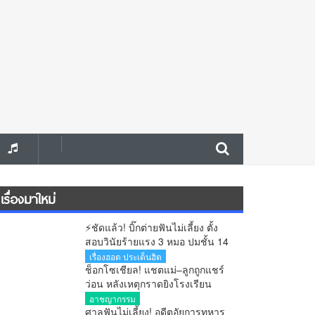
เรื่องมาใหม่
⚡ชัดแล้ว! บิ๊กต่ายฟันไม่เลี้ยง ตั้ง
สอบวินัยร้ายแรง 3 หมอ ปมชั้น 14
เอื้อทักษิณรอดคุก หลังศาลตัดสิน
เรื่องฮอต ประเด็นฮิต
แล้ว
ช็อกโซเชียล! แชตแม่–ลูกถูกแชร์
ว่อน หลังเหตุกราดยิงโรงเรียน
ตำรวจยังไม่ฟันธงของจริง
อาชญากรรม
ศาลฟันไม่เลี้ยง! อดีตอัยการทหาร