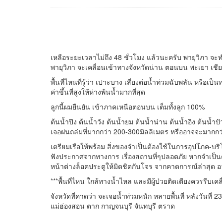
เหลือระยะเวลาไม่ถึง 48 ชั่วโมง แล้วนะครับ พายุวิภา 
พายุวิภา จะเคลื่อนเข้าทางจังหวัดน่าน ตอนบน พะเยา เช
พื้นที่ไหนที่รู้ว่า เปาะบาง เสี่ยงต่อน้ำท่วมฉับพลัน หรือเ
ค่าขึ้นที่สูงให้ห่างพ้นน้ำมากที่สุด
ลูกนี้ผมยืนยัน เข้าภาคเหนือตอนบน เต็มทั้งลูก 100%
ต้นน้ำปิง ต้นน้ำวัง ต้นน้ำยม ต้นน้ำน่าน ต้นน้ำอิง ต้นน้ำ
เจอฝนถล่มที่มากกว่า 200-300มิลลิเมตร หรืออาจจะมากกว่านั
เตรียมเรือให้พร้อม สิ่งของจำเป็นต้องใช้ในการอุปโภค-บ
ฟังประกาศจากทางการ เรื่องสถานที่ๆปลอดภัย หากจำเป็นต้
หน้าต่างล็อคประตูให้มิดชิดกันโจร จากคาดการณ์ล่าสุด อ
***พื้นที่ไหน ใกล้ทางน้ำไหล และมีผู้ป่วยติดเตียงควรรีบเคลื่
จังหวัดที่คาดว่า จะเจอน้ำท่วมหนัก หลายพื้นที่ หลังวันที่ 
แม่ฮ่องสอน ตาก กาญจนบุรี จันทบุรี ตราด