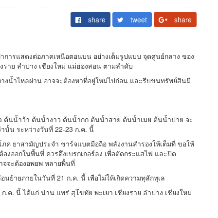
share
tweet
share
จะทำการแสดงต่อภาคเหนือตอนบน อย่างเต็มรูปแบบ จุดศูนย์กลาง ของ
ียงราย ลำปาง เชียงใหม่ แม่ฮ่องสอน ตามลำดับ
ป็นทางน้ำไหลผ่าน อาจจะต้องหาที่อยู่ใหม่ไปก่อน และรีบขนทรัพย์สินมี
ปัว ต้นน้ำว้า ต้นน้ำงาว ต้นน้ำกก ต้นน้ำสาย ต้นน้ำเมย ต้นน้ำปาย จะ
้น ระหว่างวันที่ 22-23 ก.ค. นี้
ริโภค ยาสามัญประจำ ชาร์จแบตมือถือ พลังงานสำรองให้เต็มที่ ขอให้
องออกในพื้นที่ ควรดึงเบรกเกอร์ลง เพื่อตัดกระแสไฟ และปิด
าจจะต้องอพยพ หลายพื้นที่
อนย้ายภายในวันที่ 21 ก.ค. นี้ เพื่อไม่ให้เกิดความทุลักทุเล
23 ก.ค. นี้ ได้แก่ น่าน แพร่ สุโขทัย พะเยา เชียงราย ลำปาง เชียงใหม่