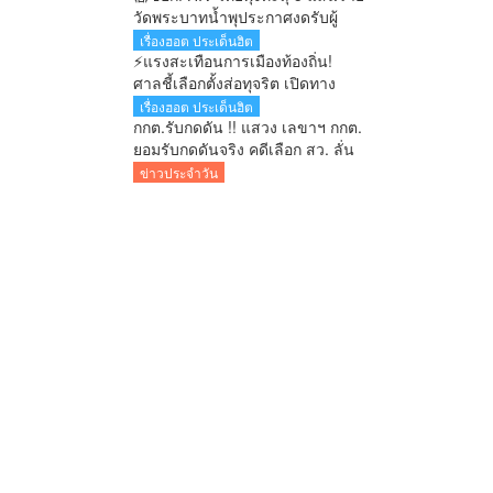
วัดพระบาทน้ำพุประกาศงดรับผู้
ป่วยเพิ่ม แบกภาระดูแลกว่า 200
เรื่องฮอต ประเด็นฮิต
ชีวิต
⚡แรงสะเทือนการเมืองท้องถิ่น!
ศาลชี้เลือกตั้งส่อทุจริต เปิดทาง
เลือกตั้งใหม่ใน 60 วัน
เรื่องฮอต ประเด็นฮิต
กกต.รับกดดัน !! แสวง เลขาฯ กกต.
ยอมรับกดดันจริง คดีเลือก สว. ลั่น
สิ้นเดือนสิงหาคมรู้ผลทุกคำร้อง
ข่าวประจำวัน