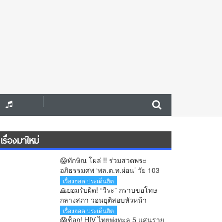
เรื่องมาใหม่
😱ทักษิณ โผล่ !! ร่วมสวดพระ
อภิธรรมศพ ‘พล.ต.ท.ผ่อน’ วัย 103
ปี บิดาเมียเศรษฐา
เรื่องฮอต ประเด็นฮิต
🙏ยอมรับผิด! “วีระ” กราบขอโทษ
กลางสภา วอนยุติสอบหัวหน้า
อุทยานสิมิลัน รับจำปีเข้าพักคลาด
เรื่องฮอต ประเด็นฮิต
เคลื่อน
😱ช็อก! HIV ไทยพุ่งทะลุ 5 แสนราย