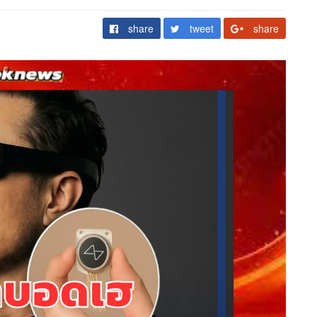
share
tweet
share