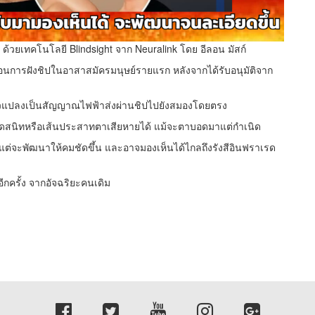
้วยเทคโนโลยี Blindsight จาก Neuralink โดย อีลอน มัสก์
้นตอนการฝังชิปในอาสาสมัครมนุษย์รายแรก หลังจากได้รับอนุมัติจาก
้วแปลงเป็นสัญญาณไฟฟ้าส่งผ่านชิปไปยังสมองโดยตรง
ตาบอดสนิทหรือเส้นประสาทตาเสียหายได้ แม้จะตาบอดมาแต่กำเนิด
แต่จะพัฒนาให้คมชัดขึ้น และอาจมองเห็นได้ไกลถึงรังสีอินฟราเรด
ีกครั้ง จากอัจฉริยะคนเดิม